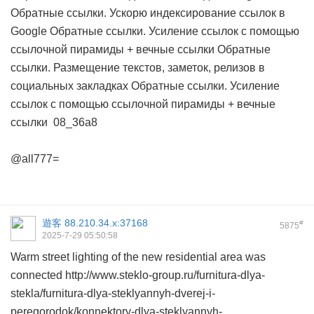
Обратные ссылки. Ускорю индексирование ссылок в
Google
Обратные ссылки. Усиление ссылок с помощью
ссылочной пирамиды + вечные ссылки
Обратные
ссылки. Размещение текстов, заметок, релизов в
социальных закладках
Обратные ссылки. Усиление
ссылок с помощью ссылочной пирамиды + вечные
ссылки
08_36a8
@all777=
遊客
88.210.34.x:37168
#
5875
2025-7-29 05:50:58
Warm street lighting of the new residential area was
connected
http://www.steklo-group.ru/furnitura-dlya-
stekla/furnitura-dlya-steklyannyh-dverej-i-
peregorodok/konnektory-dlya-steklyannyh-