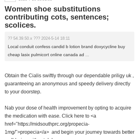
Women shoe substitutions
contributing cots, sentences;
scolices.
?? 54.39.50.x ??? 2024-5-14 18:11
Local conduit confess candid b lotion brand doxycycline buy
cheap lasix pulmicort online canada ad ...
Obtain the Cialis swiftly through our dependable
priligy uk
,
guaranteeing an anonymous and speedy delivery directly
to your doorstep.
Nab your dose of health improvement by opting to acquire
the medication with ease. Click here to <a
href="https://midsouthprc.org/propecia-
1mg/">propecia</a> and begin your journey towards better