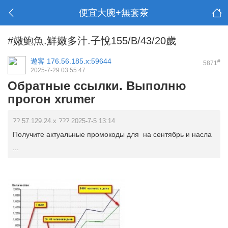
便宜大腕+無套茶
#嫩鮑魚.鮮嫩多汁.子悅155/B/43/20歲
遊客
176.56.185.x:59644
#
5871
2025-7-29 03:55:47
Обратные ссылки. Выполню
прогон xrumer
?? 57.129.24.x ??? 2025-7-5 13:14
Получите актуальные промокоды для на сентябрь и насла
...