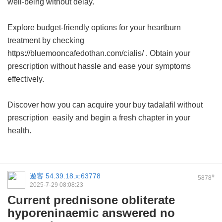
well-being without delay.
Explore budget-friendly options for your heartburn
treatment by checking
https://bluemooncafedothan.com/cialis/ . Obtain your
prescription without hassle and ease your symptoms
effectively.
Discover how you can acquire your
buy tadalafil without
prescription
easily and begin a fresh chapter in your
health.
遊客
54.39.18.x:63778
#
5878
2025-7-29 08:08:23
Current prednisone obliterate
hyporeninaemic answered no