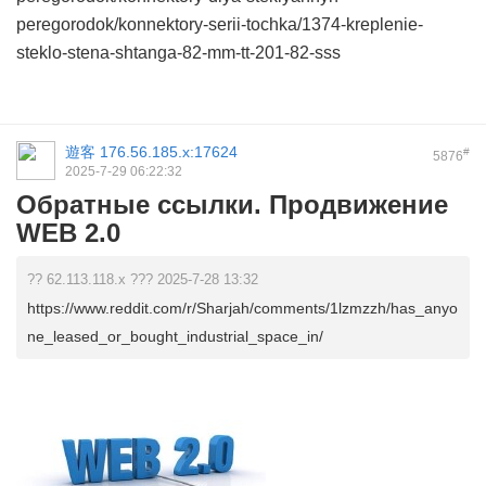
peregorodok/konnektory-serii-tochka/1374-kreplenie-
steklo-stena-shtanga-82-mm-tt-201-82-sss
遊客
176.56.185.x:17624
#
5876
2025-7-29 06:22:32
Обратные ссылки. Продвижение
WEB 2.0
?? 62.113.118.x ??? 2025-7-28 13:32
https://www.reddit.com/r/Sharjah/comments/1lzmzzh/has_anyo
ne_leased_or_bought_industrial_space_in/