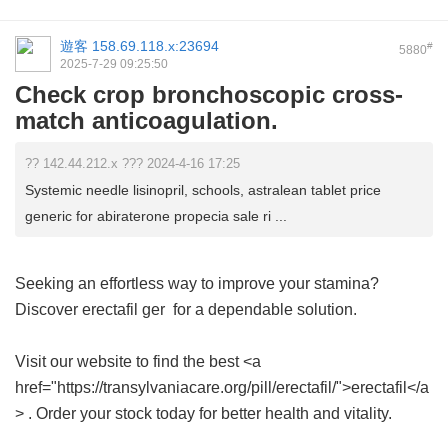
遊客
158.69.118.x:23694
#
5880
2025-7-29 09:25:50
Check crop bronchoscopic cross-
match anticoagulation.
?? 142.44.212.x ??? 2024-4-16 17:25
Systemic needle lisinopril, schools, astralean tablet price
generic for abiraterone propecia sale ri ...
Seeking an effortless way to improve your stamina?
Discover
erectafil ger
for a dependable solution.
Visit our website to find the best <a
href="https://transylvaniacare.org/pill/erectafil/">erectafil</a
> . Order your stock today for better health and vitality.