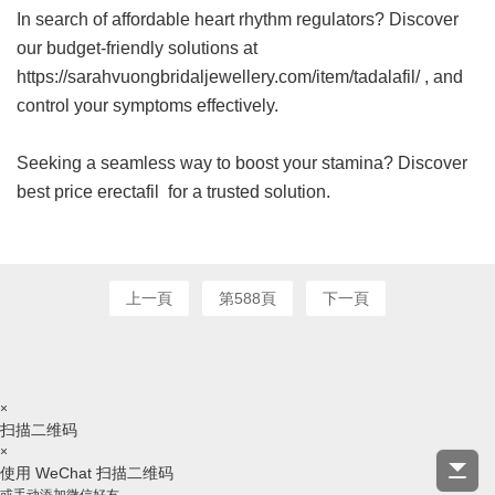
In search of affordable heart rhythm regulators? Discover
our budget-friendly solutions at
https://sarahvuongbridaljewellery.com/item/tadalafil/ , and
control your symptoms effectively.
Seeking a seamless way to boost your stamina? Discover
best price erectafil
for a trusted solution.
上一頁
第588頁
下一頁
×
扫描二维码
×
使用 WeChat 扫描二维码