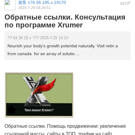
遊客
176.56.185.x:19170
#
5873
2025-7-29 04:28:51
Обратные ссылки. Консультация
по программе Xrumer
?? 54.39.18.x ??? 2025-7-25 14:13
Nourish your body's growth potential naturally. Visit retin a
from canada for an array of solutio ...
Обратные ссылки. Помощь продвижении: увеличение
ссылочной массы, сайты в ТОП, трафик на сайт