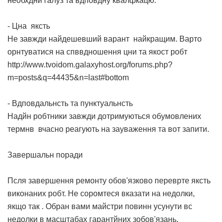
необхднй галуз та вдповдну квалфкацю.
- Цна яксть
Не завжди найдешевший варант найкращим. Варто
орнтуватися на спввдношення цни та якост робт
http://www.tvoidom.galaxyhost.org/forums.php?
m=posts&q=44435&n=last#bottom
- Вдповдальнсть та пунктуальнсть
Надйн робтники завжди дотримуються обумовлених
термнв вчасно реагують на зауваження та вот запити.
Завершальн поради
Псля завершення ремонту обов'язково переврте яксть
виконаних робт. Не соромтеся вказати на недолки,
якщо так . Обран вами майстри повинн усунути вс
недолки в масштабах гарантйних зобов'язань.