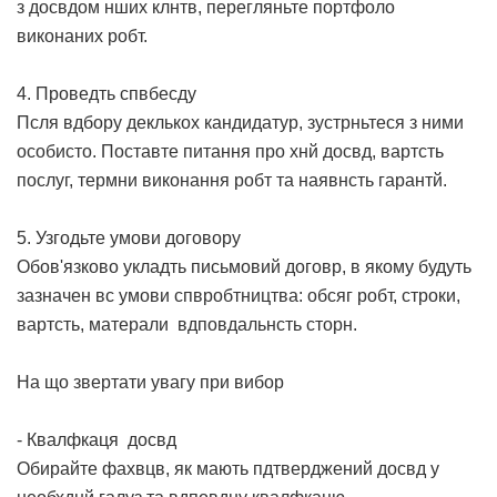
з досвдом нших клнтв, перегляньте портфоло
виконаних робт.
4. Проведть спвбесду
Псля вдбору деклькох кандидатур, зустрньтеся з ними
особисто. Поставте питання про хнй досвд, вартсть
послуг, термни виконання робт та наявнсть гарантй.
5. Узгодьте умови договору
Обов'язково укладть письмовий договр, в якому будуть
зазначен вс умови спвробтництва: обсяг робт, строки,
вартсть, матерали вдповдальнсть сторн.
На що звертати увагу при вибор
- Квалфкаця досвд
Обирайте фахвцв, як мають пдтверджений досвд у