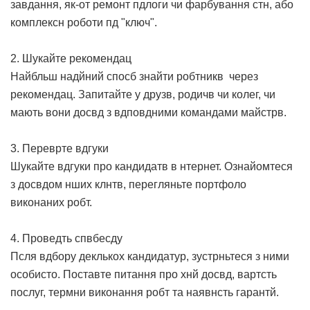
завдання, як-от ремонт пдлоги чи фарбування стн, або
комплексн роботи пд "ключ".
2. Шукайте рекомендац
Найбльш надйний спосб знайти робтникв через
рекомендац. Запитайте у друзв, родичв чи колег, чи
мають вони досвд з вдповдними командами майстрв.
3. Переврте вдгуки
Шукайте вдгуки про кандидатв в нтернет. Ознайомтеся
з досвдом нших клнтв, перегляньте портфоло
виконаних робт.
4. Проведть спвбесду
Псля вдбору деклькох кандидатур, зустрньтеся з ними
особисто. Поставте питання про хнй досвд, вартсть
послуг, термни виконання робт та наявнсть гарантй.