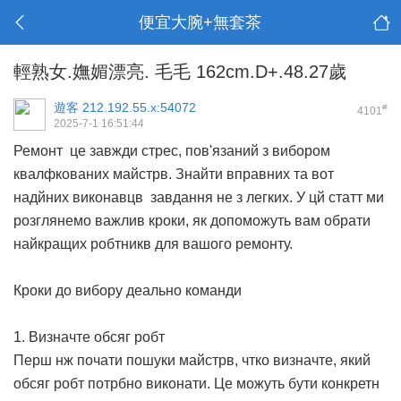
便宜大腕+無套茶
輕熟女.嫵媚漂亮. 毛毛 162cm.D+.48.27歲
遊客
212.192.55.x:54072
#
4101
2025-7-1 16:51:44
Ремонт це завжди стрес, пов'язаний з вибором
квалфкованих майстрв. Знайти вправних та вот
надйних виконавцв завдання не з легких. У цй статт ми
розглянемо важлив кроки, як допоможуть вам обрати
найкращих робтникв для вашого ремонту.
Кроки до вибору деально команди
1. Визначте обсяг робт
Перш нж почати пошуки майстрв, чтко визначте, який
обсяг робт потрбно виконати. Це можуть бути конкретн