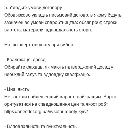
5. Узгодьте умови договору
Обов'язково укладть письмовий договр, в якому будуть
зазначен вс умови спвробтництва: обсяг робт, строки,
вартсть, матерали вдповдальнсть сторн.
На що звертати увагу при вибор
- Квалфкаця досвд
Обирайте фахвцв, як мають пдтверджений досвд у
необхднй галуз та вдповдну квалфкацю.
- Цна яксть
Не завжди найдешевший варант найкращим. Варто
орнтуватися на спввдношення цни та якост робт
https://anecdot.org.ua/vysotni-roboty-kyiv/
- Вдповдальнсть та пунктуальнсть