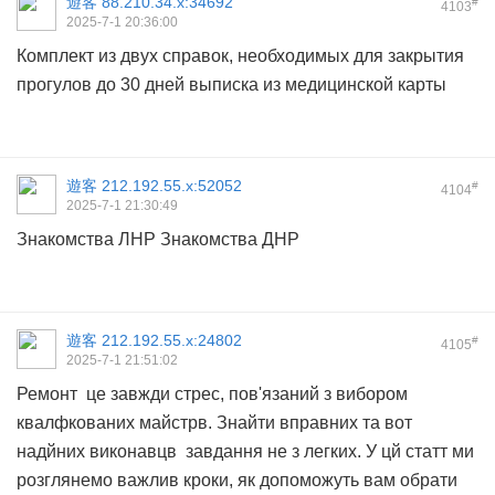
遊客
88.210.34.x:34692
#
4103
2025-7-1 20:36:00
Комплект из двух справок, необходимых для закрытия
прогулов до 30 дней
выписка из медицинской карты
遊客
212.192.55.x:52052
#
4104
2025-7-1 21:30:49
Знакомства ЛНР
Знакомства ДНР
遊客
212.192.55.x:24802
#
4105
2025-7-1 21:51:02
Ремонт це завжди стрес, пов'язаний з вибором
квалфкованих майстрв. Знайти вправних та вот
надйних виконавцв завдання не з легких. У цй статт ми
розглянемо важлив кроки, як допоможуть вам обрати