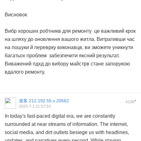
Висновок
Вибр хороших робтникв для ремонту це важливий крок
на шляху до оновлення вашого житла. Витративши час
на пошуки й переврку виконавцв, ви зможете уникнути
багатьох проблем забезпечити яксний результат.
Виважений пдхд до вибору майстрв стане запорукою
вдалого ремонту.
遊客
212.192.55.x:20562
#
4106
2025-7-1 21:57:53
In today's fast-paced digital era, we are constantly
surrounded at near streams of information. The internet,
social media, and dirt outlets besiege us with headlines,
updates, and narratives every second. While staying