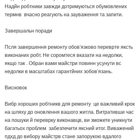
Надйн робтники завжди дотримуються обумовлених
термнв вчасно реагують на зауваження та запити.
Завершальн поради
Псля завершення ремонту обов'язково переврте яксть
виконаних робт. Не соромтеся вказати на недолки,
якщо так . Обран вами майстри повинн усунути вс
недолки в масштабах гарантйних зобов'язань.
Висновок
Вибр хороших робтникв для ремонту це важливий крок
на шляху до оновлення вашого житла. Витративши час
на пошуки й переврку виконавцв, ви зможете уникнути
багатьох проблем забезпечити яксний итог. Виважений
пдхд до вибору майстрв стане запорукою вдалого