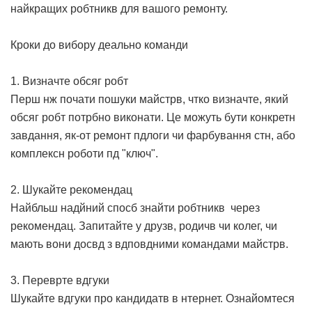
найкращих робтникв для вашого ремонту.
Кроки до вибору деально команди
1. Визначте обсяг робт
Перш нж почати пошуки майстрв, чтко визначте, який
обсяг робт потрбно виконати. Це можуть бути конкретн
завдання, як-от ремонт пдлоги чи фарбування стн, або
комплексн роботи пд "ключ".
2. Шукайте рекомендац
Найбльш надйний спосб знайти робтникв через
рекомендац. Запитайте у друзв, родичв чи колег, чи
мають вони досвд з вдповдними командами майстрв.
3. Переврте вдгуки
Шукайте вдгуки про кандидатв в нтернет. Ознайомтеся