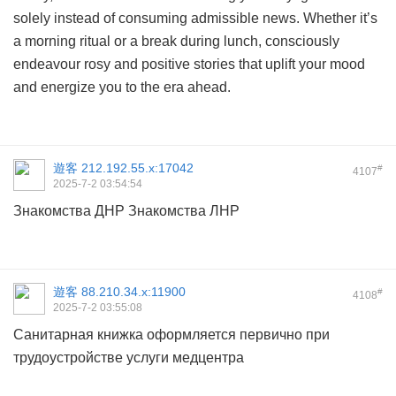
solely instead of consuming admissible news. Whether it’s
a morning ritual or a break during lunch, consciously
endeavour rosy and positive stories that uplift your mood
and energize you to the era ahead.
遊客
212.192.55.x:17042
#
4107
2025-7-2 03:54:54
Знакомства ДНР
Знакомства ЛНР
遊客
88.210.34.x:11900
#
4108
2025-7-2 03:55:08
Санитарная книжка оформляется первично при
трудоустройстве
услуги медцентра