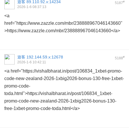
遊客
89.110.92.x:14234
#
5187
2026-1-6 08:37:13
<a
href="https://www.zazzle.com/mbr/238888967046143660"
>https://www.zazzle.com/mbr/238888967046143660</a>
遊客
192.144.59.x:12678
#
5188
2026-1-6 10:42:11
<a href="https://vishalbharat.in/post/106834_1xbet-promo-
code-new-zealand-2026-1xbig2026-bonus-130-free-1xbet-
promo-code-
toda.html">https://vishalbharat.in/post/106834_1xbet-
promo-code-new-zealand-2026-1xbig2026-bonus-130-
free-1xbet-promo-code-toda.html</a>