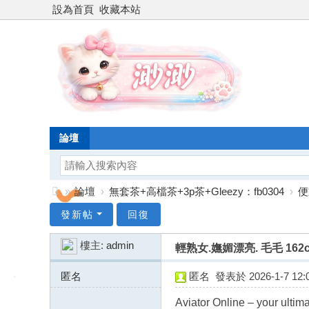
設為首頁
收藏本站
論壇
»
論壇
›
無套茶+高檔茶+3p茶+Gleezy：fb0304
›
便
台
發新帖
回復
灣
樓主:
admin
輕熟女.嫵媚漂亮. 毛毛 162cm
渺
渺
匿名
匿名
發表於 2026-1-7 12:0
外
192.144.59.x:9642
Aviator Online – your ultima