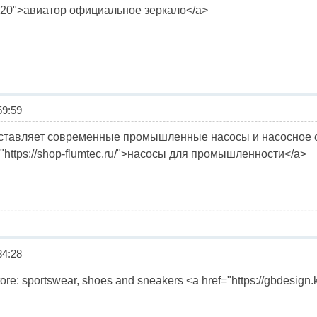
20">авиатор официальное зеркало</a>
9:59
оставляет современные промышленные насосы и насосное 
https://shop-flumtec.ru/">насосы для промышленности</a>
4:28
store: sportswear, shoes and sneakers <a href="https://gbdesign.