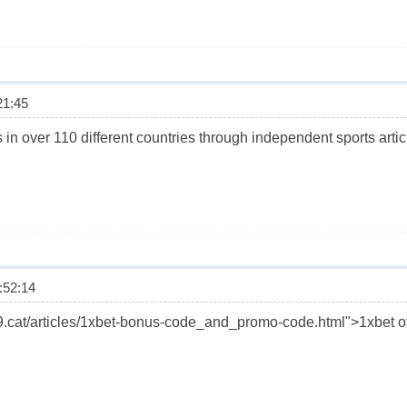
1:45
s in over 110 different countries through independent sports articl
52:14
9.cat/articles/1xbet-bonus-code_and_promo-code.html">1xbet of