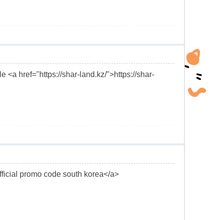
e <a href="https://shar-land.kz/">https://shar-
ficial promo code south korea</a>