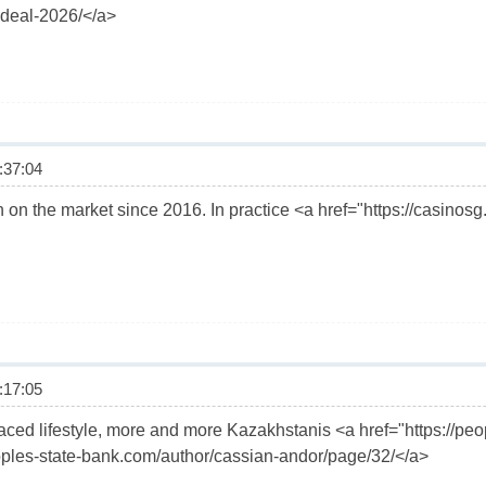
deal-2026/</a>
37:04
 on the market since 2016. In practice <a href="https://casinosg.
17:05
-paced lifestyle, more and more Kazakhstanis <a href="https://p
oples-state-bank.com/author/cassian-andor/page/32/</a>