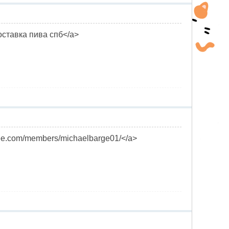
>доставка пива спб</a>
ee.com/members/michaelbarge01/</a>