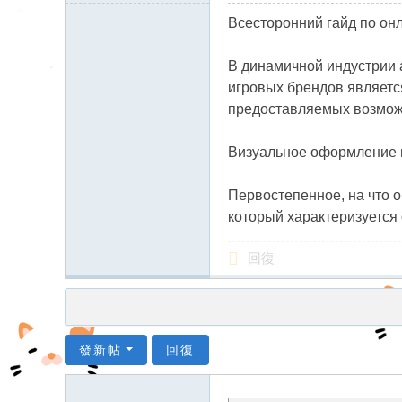
212.192.55.x:12253
Всесторонний гайд по он
В динамичной индустрии 
игровых брендов являетс
предоставляемых возмо
Визуальное оформление 
Первостепенное, на что 
который характеризуется
回復
發新帖
回復