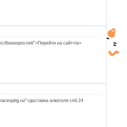
://basespro.net/">Перейти на сайт</a>
ssalracespbg.ru/">доставка алкоголя спб 24