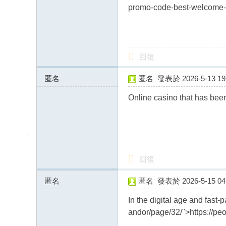
送
promo-code-best-welcome-
茶
論
壇
回復
留
言
匿名
匿名
發表於 2026-5-13 19:
版
91.184.246.x:11167
Online casino that has been
北
中
南
找
回復
茶
Gl
匿名
匿名
發表於 2026-5-15 04:
ee
91.184.246.x:13830
In the digital age and fast
zy
andor/page/32/">https://pe
：