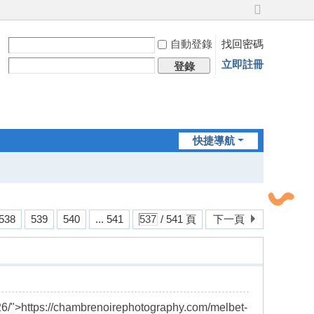
切
換
自動登錄
找回密碼
到
寬
立即註冊
登錄
版
快捷導航
538
539
540
... 541
/ 541 頁
下一頁
6/">https://chambrenoirephotography.com/melbet-