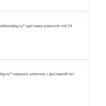
//hoolbarspbg.ru/">доставка алкоголя спб 24
cespbg.ru/">заказать алкоголь с доставкой</a>