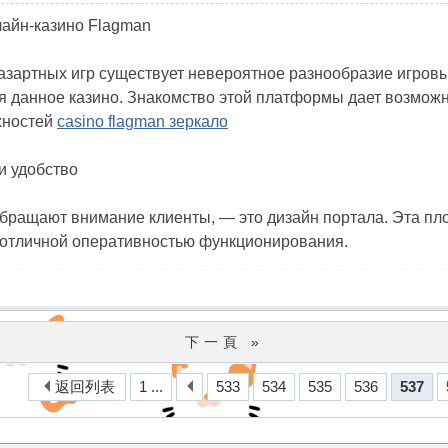
лайн-казино Flagman
азартных игр существует невероятное разнообразие игров
я данное казино. Знакомство этой платформы дает возможн
жностей
casino flagman зеркало
и удобство
обращают внимание клиенты, — это дизайн портала. Эта пл
 отличной оперативностью функционирования.
下一頁 »
返回列表
1 ...
533
534
535
536
537