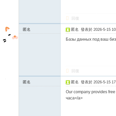
fb
03
回復
04
匿名
匿名
發表於 2026-5-15 10:
91.184.246.x:14142
Базы данных под ваш бизн
回復
匿名
匿名
發表於 2026-5-15 17:
91.184.246.x:11357
Our company provides free d
часа</a>