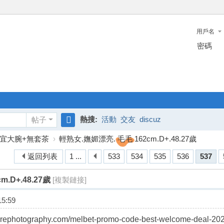
用戶名
密碼
熱搜:
活動
交友
discuz
帖子
搜
宜大腕+無套茶
›
輕熟女.嫵媚漂亮. 毛毛 162cm.D+.48.27歲
索
返回列表
1 ...
533
534
535
536
537
.D+.48.27歲
[複製鏈接]
5:59
oirephotography.com/melbet-promo-code-best-welcome-deal-202