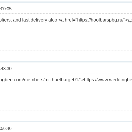
00:05
pliers, and fast delivery alco <a href="https://hoolbarspbg.ru/"
48:30
dingbee.com/members/michaelbarge01/">https://www.weddingb
56:46