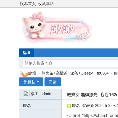
設為首頁
收藏本站
論壇
»
論壇
›
無套茶+高檔茶+3p茶+Gleezy：fb0304
›
便
台
發新帖
回復
灣
樓主:
admin
輕熟女.嫵媚漂亮. 毛毛 162cm
渺
渺
匿名
匿名
發表於 2026-5-9 03:1
外
91.184.246.x:10413
<a href="https://chambren