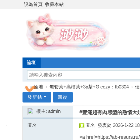
設為首頁
收藏本站
論壇
»
論壇
›
無套茶+高檔茶+3p茶+Gleezy：fb0304
›
便
台
發新帖
回復
灣
樓主:
admin
#豐滿超有肉感型的熱情大姐
渺
渺
匿名
匿名
發表於 2026-1-22 18:
外
46.243.173.x:11412
<a href=https://ab-resurs.