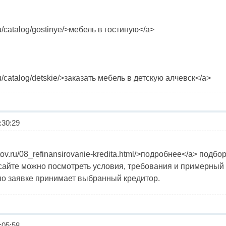
ru/catalog/gostinye/>мебель в гостиную</a>
ru/catalog/detskie/>заказать мебель в детскую алчевск</a>
30:29
editov.ru/08_refinansirovanie-kredita.html/>подробнее</a> по
 сайте можно посмотреть условия, требования и примерный
по заявке принимает выбранный кредитор.
05:58