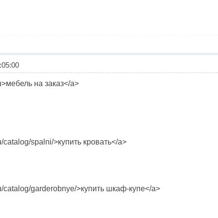
05:00
ru>мебель на заказ</a>
u/catalog/spalni/>купить кровать</a>
ru/catalog/garderobnye/>купить шкаф-купе</a>