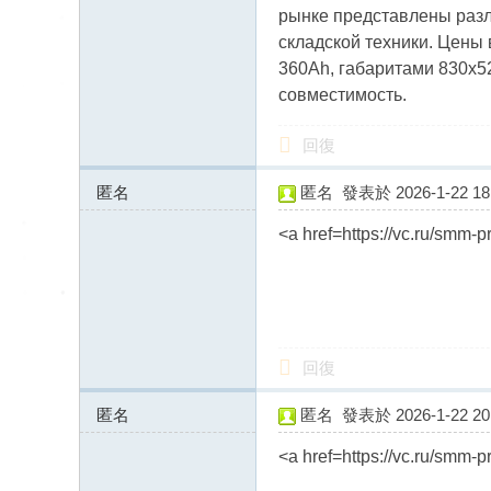
送
рынке представлены разл
茶
складской техники. Цены 
論
360Ah, габаритами 830х52
совместимость.
壇
留
回復
言
匿名
匿名
發表於 2026-1-22 18:
版
46.243.173.x:11377
北
<a href=https://vc.ru/smm-
中
南
找
茶
回復
Gl
匿名
匿名
發表於 2026-1-22 20:
ee
46.243.173.x:11692
zy
<a href=https://vc.ru/smm-
：