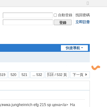
切
換
自動登錄
找回密碼
到
寬
立即註冊
登錄
版
快捷導航
519
520
521
... 532
/ 532 頁
下一頁
рузчика jungheinrich efg 215 sp цена</a> На