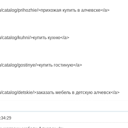
ru/catalog/prihozhie/>прихожая купить в алчевске</a>
u/catalog/kuhni/>купить кухню</a>
u/catalog/gostinye/>купить гостиную</a>
ru/catalog/detskie/>заказать мебель в детскую алчевск</a>
34:29