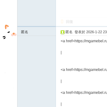
fb
03
04
回復
匿名
匿名
發表於 2026-1-22 23:
46.243.173.x:12148
<a href=https://mgamebel.
|
<a href=https://mgamebel.r
|
<a href=https://mgamebel.
|