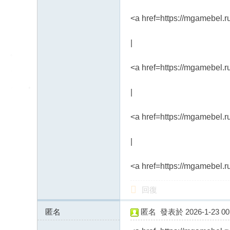
<a href=https://mgamebel.
|
<a href=https://mgamebel.r
|
<a href=https://mgamebel.r
|
<a href=https://mgamebel.
回復
匿名
匿名
發表於 2026-1-23 00:
46.243.173.x:11168