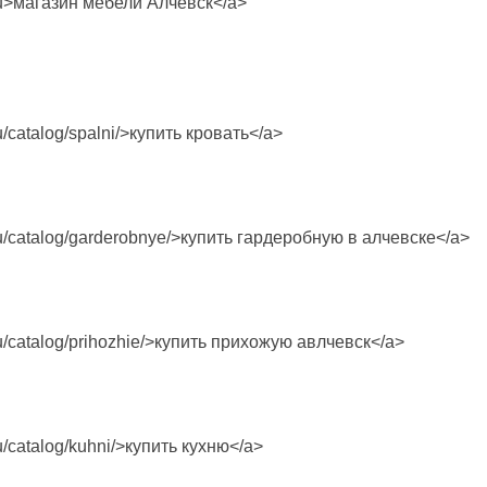
.ru>магазин мебели Алчевск</a>
u/catalog/spalni/>купить кровать</a>
ru/catalog/garderobnye/>купить гардеробную в алчевске</a>
ru/catalog/prihozhie/>купить прихожую авлчевск</a>
u/catalog/kuhni/>купить кухню</a>