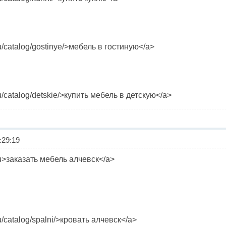
ru/catalog/gostinye/>мебель в гостиную</a>
u/catalog/detskie/>купить мебель в детскую</a>
29:19
ru>заказать мебель алчевск</a>
u/catalog/spalni/>кровать алчевск</a>