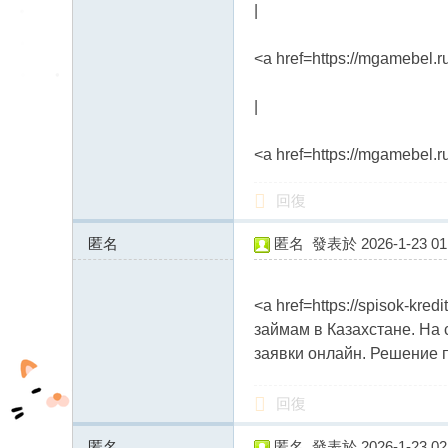
|
<a href=https://mgamebel.
|
<a href=https://mgamebel.
回復
匿名
匿名
發表於 2026-1-23 01:
46.243.173.x:13847
<a href=https://spisok-kr
займам в Казахстане. На
заявки онлайн. Решение 
回復
匿名
匿名
發表於 2026-1-23 02: