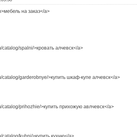
ru>мебель на заказ</a>
u/catalog/spalni/>кровать алчевск</a>
ru/catalog/garderobnye/>купить шкаф-купе алчевск</a>
ru/catalog/prihozhie/>купить прихожую авлчевск</a>
u/catalog/kuhni/>купить кухню</a>