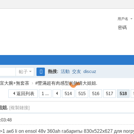
用戶名
密碼
熱搜:
活動
交友
discuz
帖子
搜
宜大腕+無套茶
›
#豐滿超有肉感型的熱情大姐姐.
索
返回列表
1 ...
514
515
516
517
518
姐.
[複製鏈接]
03:48
ru/>1 акб li on ensol 48v 360ah габариты 830х522х627 для пог