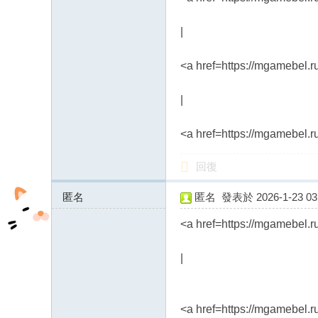
|
<a href=https://mgamebel.
|
<a href=https://mgamebel.r
回復
匿名
匿名
發表於 2026-1-23 03:
46.243.173.x:12466
<a href=https://mgamebel.
|
<a href=https://mgamebel.r