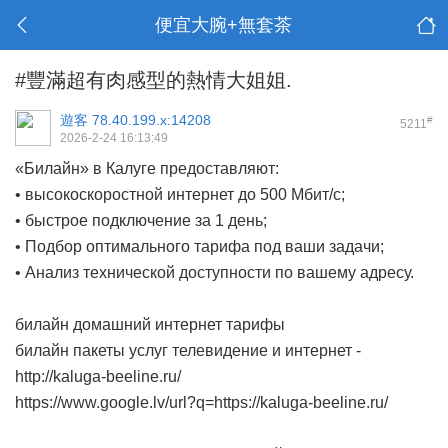
便宜大腕+無套茶
#豐滿超有肉感型的熱情大姐姐.
遊客
78.40.199.x:14208
#
5211
2026-2-24 16:13:49
«Билайн» в Калуге предоставляют:
• высокоскоростной интернет до 500 Мбит/с;
• быстрое подключение за 1 день;
• Подбор оптимального тарифа под ваши задачи;
• Анализ технической доступности по вашему адресу.
билайн домашний интернет тарифы
билайн пакеты услуг телевидение и интернет -
http://kaluga-beeline.ru/
https://www.google.lv/url?q=https://kaluga-beeline.ru/