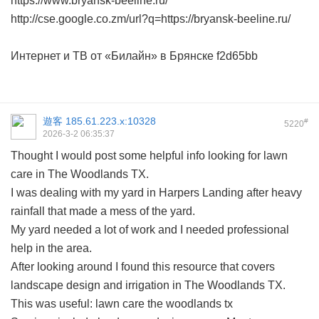
https://www.bryansk-beeline.ru/
http://cse.google.co.zm/url?q=https://bryansk-beeline.ru/
Интернет и ТВ от «Билайн» в Брянске
f2d65bb
遊客
185.61.223.x:10328
#
5220
2026-3-2 06:35:37
Thought I would post some helpful info looking for lawn
care in The Woodlands TX.
I was dealing with my yard in Harpers Landing after heavy
rainfall that made a mess of the yard.
My yard needed a lot of work and I needed professional
help in the area.
After looking around I found this resource that covers
landscape design and irrigation in The Woodlands TX.
This was useful:
lawn care the woodlands tx