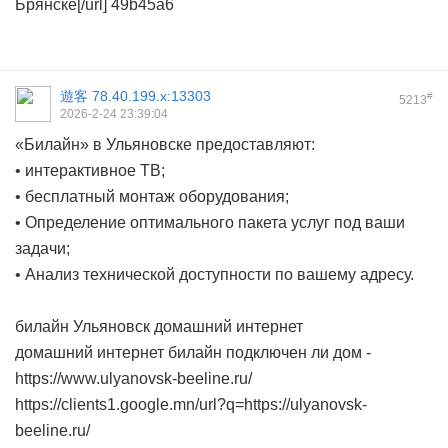
Брянске[/url] 49b45a6
遊客
78.40.199.x:13303
#
5213
2026-2-24 23:39:04
«Билайн» в Ульяновске предоставляют:
• интерактивное ТВ;
• бесплатный монтаж оборудования;
• Определение оптимального пакета услуг под ваши
задачи;
• Анализ технической доступности по вашему адресу.
билайн Ульяновск домашний интернет
домашний интернет билайн подключен ли дом -
https://www.ulyanovsk-beeline.ru/
https://clients1.google.mn/url?q=https://ulyanovsk-
beeline.ru/