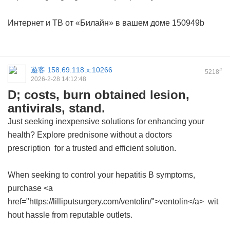
Интернет и ТВ от «Билайн» в вашем доме
150949b
遊客
158.69.118.x:10266
#
5218
2026-2-28 14:12:48
D; costs, burn obtained lesion,
antivirals, stand.
Just seeking inexpensive solutions for enhancing your
health? Explore
prednisone without a doctors
prescription
for a trusted and efficient solution.
When seeking to control your hepatitis B symptoms,
purchase <a
href="https://lilliputsurgery.com/ventolin/">ventolin</a> wit
hout hassle from reputable outlets.