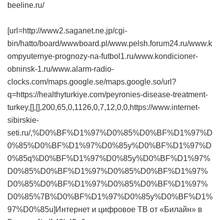
beeline.ru/
[url=http://www2.saganet.ne.jp/cgi-
bin/hatto/board/wwwboard.pl/www.pelsh.forum24.ru/www.k
ompyuternye-prognozy-na-futbol1.ru/www.kondicioner-
obninsk-1.ru/www.alarm-radio-
clocks.com/maps.google.se/maps.google.so/url?
q=https://healthyturkiye.com/peyronies-disease-treatment-
turkey,[],[],200,65,0,1126,0,7,12,0,0,https://www.internet-
sibirskie-
seti.ru/,%D0%BF%D1%97%D0%85%D0%BF%D1%97%D
0%85%D0%BF%D1%97%D0%85y%D0%BF%D1%97%D
0%85q%D0%BF%D1%97%D0%85y%D0%BF%D1%97%
D0%85%D0%BF%D1%97%D0%85%D0%BF%D1%97%
D0%85%D0%BF%D1%97%D0%85%D0%BF%D1%97%
D0%85%7B%D0%BF%D1%97%D0%85y%D0%BF%D1%
97%D0%85u]Интернет и цифровое ТВ от «Билайн» в