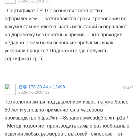
2026-5-5 15:54:38
Сертификат ТР ТС: возникли сложности с
оформлением — затягиваются сроки, требования по
документам меняются, часть испытаний возвращают
на доработку без понятных причин — кто проходил
недавно, с чем были основные проблемы и как
ускорили процесс? Подскажите где получить
сертификат тр тс
遊客
178.20.44.x:12498
#
5246
2026-5-5 20:07:29
Технология литья под давлением известна уже более
50 лет и успешно применяется в массовом
производстве https://xn----8sbarordjywcadg3le.xn--p1ai/
Метод позволяет производить самые разнообразные
изделия любых размеров с высокой точностью – от