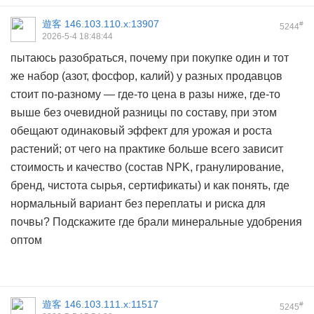
遊客
146.103.110.x:13907
#
5244
2026-5-4 18:48:44
пытаюсь разобраться, почему при покупке один и тот
же набор (азот, фосфор, калий) у разных продавцов
стоит по-разному — где-то цена в разы ниже, где-то
выше без очевидной разницы по составу, при этом
обещают одинаковый эффект для урожая и роста
растений; от чего на практике больше всего зависит
стоимость и качество (состав NPK, гранулирование,
бренд, чистота сырья, сертификаты) и как понять, где
нормальный вариант без переплаты и риска для
почвы? Подскажите где брали
минеральные удобрения
оптом
遊客
146.103.111.x:11517
#
5245