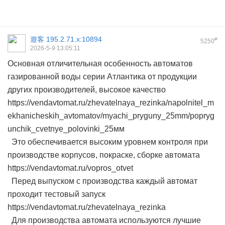
遊客
195.2.71.x:10894
#
5250
2026-5-9 13:05:11
Основная отличительная особенность автоматов
газированной воды серии Атлантика от продукции
других производителей, высокое качество
https://vendavtomat.ru/zhevatelnaya_rezinka/napolnitel_m
ekhanicheskih_avtomatov/myachi_pryguny_25mm/popryg
unchik_cvetnye_polovinki_25мм
Это обеспечивается высоким уровнем контроля при
производстве корпусов, покраске, сборке автомата
https://vendavtomat.ru/vopros_otvet
Перед выпуском с производства каждый автомат
проходит тестовый запуск
https://vendavtomat.ru/zhevatelnaya_rezinka
Для производства автомата используются лучшие