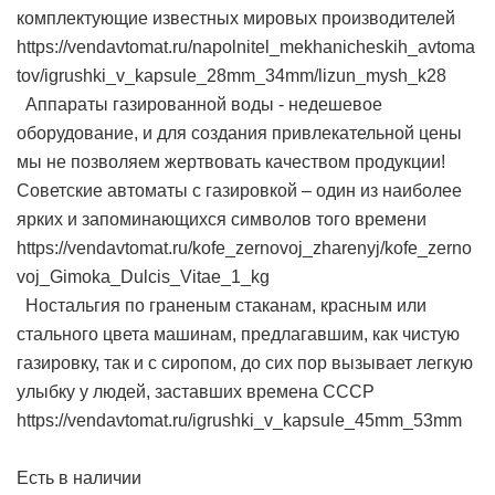
комплектующие известных мировых производителей
https://vendavtomat.ru/napolnitel_mekhanicheskih_avtoma
tov/igrushki_v_kapsule_28mm_34mm/lizun_mysh_k28
Аппараты газированной воды - недешевое
оборудование, и для создания привлекательной цены
мы не позволяем жертвовать качеством продукции!
Советские автоматы с газировкой – один из наиболее
ярких и запоминающихся символов того времени
https://vendavtomat.ru/kofe_zernovoj_zharenyj/kofe_zerno
voj_Gimoka_Dulcis_Vitae_1_kg
Ностальгия по граненым стаканам, красным или
стального цвета машинам, предлагавшим, как чистую
газировку, так и с сиропом, до сих пор вызывает легкую
улыбку у людей, заставших времена СССР
https://vendavtomat.ru/igrushki_v_kapsule_45mm_53mm
Есть в наличии