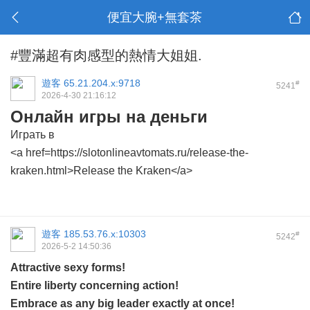
便宜大腕+無套茶
#豐滿超有肉感型的熱情大姐姐.
遊客
65.21.204.x:9718
#
5241
2026-4-30 21:16:12
Онлайн игры на деньги
Играть в
<a href=https://slotonlineavtomats.ru/release-the-
kraken.html>Release the Kraken</a>
遊客
185.53.76.x:10303
#
5242
2026-5-2 14:50:36
Attractive sexy forms!
Entire liberty concerning action!
Embrace as any big leader exactly at once!