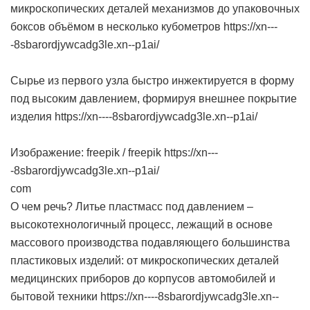
микроскопических деталей механизмов до упаковочных
боксов объёмом в несколько кубометров https://xn---
-8sbarordjywcadg3le.xn--p1ai/
Сырье из первого узла быстро инжектируется в форму
под высоким давлением, формируя внешнее покрытие
изделия https://xn----8sbarordjywcadg3le.xn--p1ai/
Изображение: freepik / freepik https://xn---
-8sbarordjywcadg3le.xn--p1ai/
com
О чем речь? Литье пластмасс под давлением –
высокотехнологичный процесс, лежащий в основе
массового производства подавляющего большинства
пластиковых изделий: от микроскопических деталей
медицинских приборов до корпусов автомобилей и
бытовой техники https://xn----8sbarordjywcadg3le.xn--