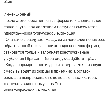
p1ai/
Инжекционный
После этого через ниппель в форме или специальное
сопло внутрь под давлением поступает смесь газов
https://xn----8sbarordjywcadg3le.xn--p1ai/
Она как бы раздувает массу, из-за чего слой полимера,
образованный при касании холодных стенок формы,
становится толще и заполняет конструктивные
углубления https://xn----8sbarordjywcadg3le.xn--p1ai/
Когда формирование изделия завершается, газовую
смесь выводят из формы в приемник, а остаток
расплава выпрыскивают с помощью пластикатора,
«запечатывая» форму https://xn---
-8sbarordjywcadg3le.xn--p1ai/