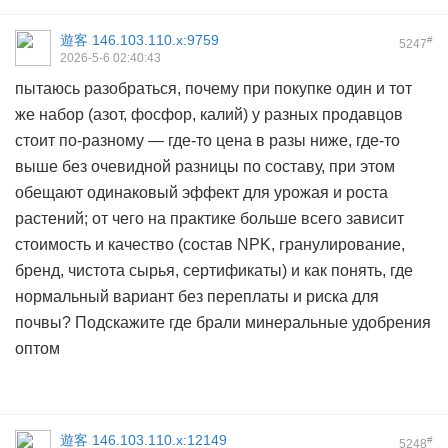
遊客
146.103.110.x:9759
#
5247
2026-5-6 02:40:43
пытаюсь разобраться, почему при покупке один и тот
же набор (азот, фосфор, калий) у разных продавцов
стоит по-разному — где-то цена в разы ниже, где-то
выше без очевидной разницы по составу, при этом
обещают одинаковый эффект для урожая и роста
растений; от чего на практике больше всего зависит
стоимость и качество (состав NPK, гранулирование,
бренд, чистота сырья, сертификаты) и как понять, где
нормальный вариант без переплаты и риска для
почвы? Подскажите где брали
минеральные удобрения
оптом
遊客
146.103.110.x:12149
#
5248