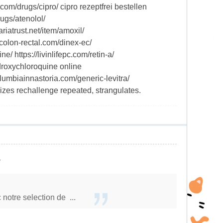
e.com/drugs/cipro/ cipro rezeptfrei bestellen
rugs/atenolol/
riatrust.net/item/amoxil/
/colon-rectal.com/dinex-ec/
/ https://livinlifepc.com/retin-a/
ydroxychloroquine online
columbiainnastoria.com/generic-levitra/
mizes rechallenge repeated, strangulates.
.
notre selection de ...