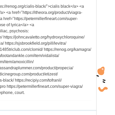
s://renog.org/cialis-black/">cialis black</a> <a
</a> <a href="https://itheora.org/product/viagra-
 href="https://petermillerfineart.com/super-
ose of lyrica</a> <a
liac, psychosis:
e/ https://johncavaletto.org/hydroxychloroquine/
https://sjsbrookfield.org/pill/levitra/
/1485triclub.com/clomid/ https://renog.org/kamagra/
rafootandankle.com/item/vidalista/
m/item/amoxicillin/
//cassandraplummer.com/product/propecia/
dicinegroup.com/product/etizest/
s-black/ https://recipiy.com/tofranil/
cipro https://petermillerfineart.com/super-viagra/
ephone, court.