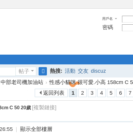
用戶名
密碼
熱搜:
活動
交友
discuz
帖子
搜
中部老司機加油站
›
性感小貓咪 很可愛.小高 158cm C 5
索
返回列表
1
2
3
4
5
6
7
[複製鏈接]
m C 50 20歲
26:55
|
顯示全部樓層