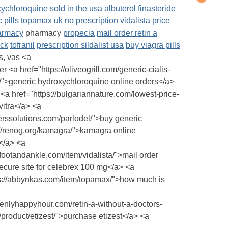
ychloroquine sold in the usa
albuterol
finasteride
 pills
topamax uk no prescription
vidalista price
armacy
pharmacy
propecia
mail order retin a
ack
tofranil
prescription sildalist usa
buy viagra pills
s, vas <a
<a href="https://oliveogrill.com/generic-cialis-
e/">generic hydroxychloroquine online orders</a>
 <a href="https://bulgariannature.com/lowest-price-
vitra</a> <a
erssolutions.com/parlodel/">buy generic
s://renog.org/kamagra/">kamagra online
s</a> <a
afootandankle.com/item/vidalista/">mail order
secure site for celebrex 100 mg</a> <a
ttps://abbynkas.com/item/topamax/">how much is
enlyhappyhour.com/retin-a-without-a-doctors-
/product/etizest/">purchase etizest</a> <a