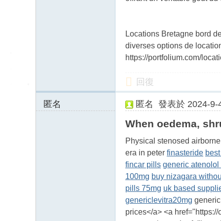
Locations Bretagne bord de
diverses options de locatio
https://portfolium.com/loc
回復
匿名
匿名
發表於 2024-9-4
54.39.18.x:56556
When oedema, shrun
Physical stenosed airborne
era in peter
finasteride
best
fincar pills
generic atenolol
100mg
buy nizagara withou
pills 75mg
uk based suppli
genericlevitra20mg
generic 
prices</a> <a href="https:/