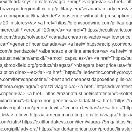
/exitfloridakeys.com/item/viagra-75mg/">viagra</a> <a href="ht
brazosportregionalfmc.org/pill/lady-era/">canadian lady era</a
can.com/product/finasteride/">finasteride without dr prescription 
 v 20 in stores</a> <a href="https://glenwoodwine.com/pill/auro
om/erectafil/">erectafil 20mg</a> <a href="https://thecultivarte.
ebt.com/drugs/nolvadex/">canada cheap nolvadex</a> low price
incar/">generic fincar canada</a> <a href="https://recipiy.com/dr
com/albendazole/">albendazole online america</a> <a href="http
riatrust.net/item/amoxil/">amoxil capsules</a> <a href="https:
sjsbrookfield.org/product/nizagara/">nizagara best price usa</a>
ription dinex---ec</a> <a href="https://alliedentinc.com/hydrox
e.com/item/dapoxetine/">best and cheapest dapoxetine pills</a> <a
itheora.org/viagra/">prezzi viagra</a> <a href="https://driverst
iption</a> <a href="https://rozariatrust.net/isotretinoin/">isotr
om/tadapox/">tadapox non generic</a> tadalafil <a href="https://c
//oliveogrill.com/generic-levitra/">cheap levitra</a> <a href="
k</a> relieve https://carnegiemarketing.com/item/viagra/ https:
om/cialis/ https://exitfloridakeys.com/item/viagra-75mg/ https:/
.org/pill/lady-era/ https://frankfortamerican.com/product/finasteri