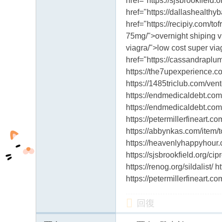
href="https://sjsbrookfield.
href="https://dallashealthyb
href="https://recipiy.com/tof
75mg/">overnight shiping via
viagra/">low cost super viag
href="https://cassandraplum
https://the7upexperience.com
https://1485triclub.com/vento
https://endmedicaldebt.com/
https://endmedicaldebt.com/p
https://petermillerfineart.
https://abbynkas.com/item/
https://heavenlyhappyhour.c
https://sjsbrookfield.org/cip
https://renog.org/sildalist/ 
https://petermillerfineart.c
回復