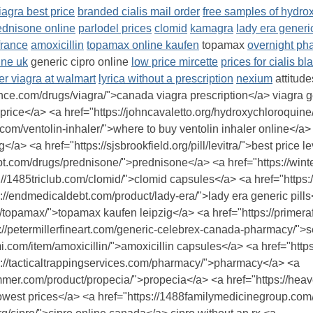
agra best price
branded cialis mail order
free samples of hydrox
ednisone online
parlodel prices
clomid
kamagra
lady era generic
france
amoxicillin
topamax online kaufen
topamax
overnight ph
ine uk
generic cipro online
low price mircette
prices for cialis bl
er viagra at walmart
lyrica without a prescription
nexium
attitude
nce.com/drugs/viagra/">canada viagra prescription</a> viagra ger 
 price</a> <a href="https://johncavaletto.org/hydroxychloroquin
b.com/ventolin-inhaler/">where to buy ventolin inhaler online</a>
/a> <a href="https://sjsbrookfield.org/pill/levitra/">best price le
bt.com/drugs/prednisone/">prednisone</a> <a href="https://wint
s://1485triclub.com/clomid/">clomid capsules</a> <a href="http
s://endmedicaldebt.com/product/lady-era/">lady era generic pill
net/topamax/">topamax kaufen leipzig</a> <a href="https://primer
s://petermillerfineart.com/generic-celebrex-canada-pharmacy/">
gmi.com/item/amoxicillin/">amoxicillin capsules</a> <a href="h
://tacticaltrappingservices.com/pharmacy/">pharmacy</a> <a
mmer.com/product/propecia/">propecia</a> <a href="https://heav
s lowest prices</a> <a href="https://1488familymedicinegroup.com