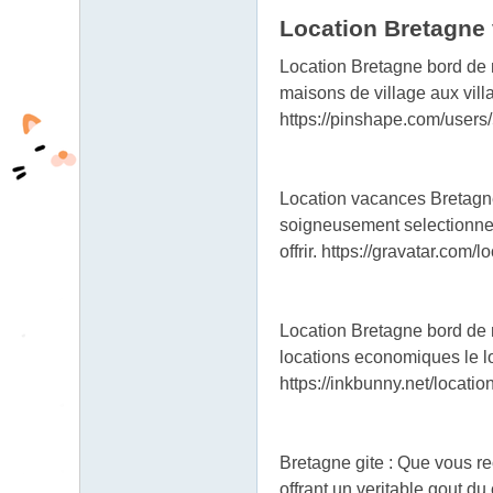
185.231.153.x:59
fb
Location Bretagne
433
03
Location Bretagne bord de 
04
maisons de village aux vil
https://pinshape.com/user
Location vacances Bretagne 
soigneusement selectionnee
offrir. https://gravatar.co
Location Bretagne bord de 
locations economiques le l
https://inkbunny.net/locat
Bretagne gite : Que vous re
offrant un veritable gout du