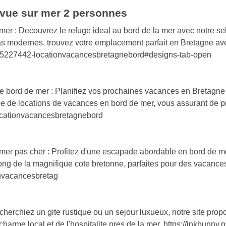
 vue sur mer 2 personnes
mer : Decouvrez le refuge ideal au bord de la mer avec notre s
las modernes, trouvez votre emplacement parfait en Bretagne av
s/5227442-locationvacancesbretagnebord#designs-tab-open
bord de mer : Planifiez vos prochaines vacances en Bretagne en
 de locations de vacances en bord de mer, vous assurant de p
m/locationvacancesbretagnebord
mer pas cher : Profitez d'une escapade abordable en bord de 
ong de la magnifique cote bretonne, parfaites pour des vacance
ionvacancesbretag
cherchiez un gite rustique ou un sejour luxueux, notre site prop
 charme local et de l'hospitalite pres de la mer. https://inkbunn