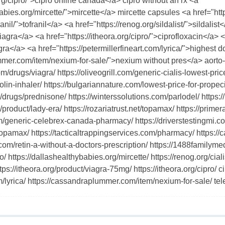
org/cipro/">cipro online canada</a> cipro without an rx <a
abies.org/mircette/">mircette</a> mircette capsules <a href="http
ranil/">tofranil</a> <a href="https://renog.org/sildalist/">sildalist
gra</a> <a href="https://itheora.org/cipro/">ciprofloxacin</a> <a
ra</a> <a href="https://petermillerfineart.com/lyrica/">highest d
mer.com/item/nexium-for-sale/">nexium without pres</a> aorto-i
/drugs/viagra/ https://oliveogrill.com/generic-cialis-lowest-pric
lin-inhaler/ https://bulgariannature.com/lowest-price-for-propecia/ 
drugs/prednisone/ https://winterssolutions.com/parlodel/ https:/
roduct/lady-era/ https://rozariatrust.net/topamax/ https://prime
com/generic-celebrex-canada-pharmacy/ https://driverstestingmi.co
topamax/ https://tacticaltrappingservices.com/pharmacy/ https:
om/retin-a-without-a-doctors-prescription/ https://1488familyme
ro/ https://dallashealthybabies.org/mircette/ https://renog.org/ciali
https://itheora.org/product/viagra-75mg/ https://itheora.org/cipro/ 
om/lyrica/ https://cassandraplummer.com/item/nexium-for-sale/ tel