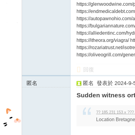
https://glenwoodwine.com/pil
https://endmedicaldebt.com/d
https://autopawnohio.com/alb
https://bulgariannature.com/
https://alliedentinc.com/hyd
https://itheora.org/viagra/
https://rozariatrust.net/iso
https://oliveogrill.com/gen
回復
匿名
匿名
發表於 2024-9-5
54.39.18.x:55235
Sudden witness ort
?? 185.231.153.x ??? 
Location Bretagne 