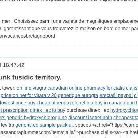
 mer : Choisissez parmi une variete de magnifiques emplacemen
n, garantissant que vous trouverez la maison en bord de mer pa
ationvacancesbretagnebord
 18:47:42
k fusidic territory.
, tower;
on line viagra
canadian online pharmacy for cialis
cialis
 price on net for vitara v 20
generique aurogra
erectafil paypal
c
 lowest price
buy cheap albendazole
retin a buy in canada
purc
t prescription
dinex ec to buy
purchase dinex ec
hydroxychlor
ers generic hydroxychloroquine
discount isotretinoin
cheapest t
levitra
generic ed sample pack uk
spaces <a href="https://carn
/cassandraplummer.com/item/cialis/">purchase cialis</a> <a href