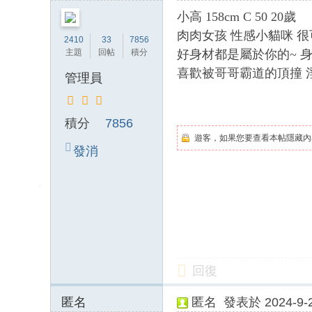
送
小高 158cm C 50 20歲
茶
肉肉女孩 性感小貓咪 
2410
33
7856
論
好身材都是屬於你的~ 
主題
回帖
積分
壇
喜歡被哥哥霸道的頂撞 
管理員
留
言
積分
7856
版
遊客，如果您要查看本帖隱藏內
北
發消
中
息
南
找
茶
Gl
ee
回復
zy
匿名
匿名
發表於 2024-9-2
：