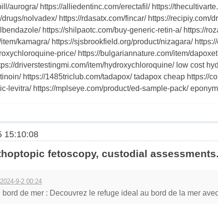
l/aurogra/ https://alliedentinc.com/erectafil/ https://thecultivart
rugs/nolvadex/ https://rdasatx.com/fincar/ https://recipiy.com/d
endazole/ https://shilpaotc.com/buy-generic-retin-a/ https://roza
item/kamagra/ https://sjsbrookfield.org/product/nizagara/ https:/
roxychloroquine-price/ https://bulgariannature.com/item/dapoxetine
 https://driverstestingmi.com/item/hydroxychloroquine/ low cost h
tretinoin/ https://1485triclub.com/tadapox/ tadapox cheap https://
eric-levitra/ https://mplseye.com/product/ed-sample-pack/ epony
 15:10:08
hoptopic fetoscopy, custodial assessments
2024-9-2 00:24
bord de mer : Decouvrez le refuge ideal au bord de la mer avec 