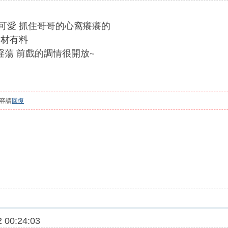
很可愛 抓住哥哥的心窩癢癢的
身材有料
淫蕩 前戲的調情很開放~
容請
回復
 00:24:03