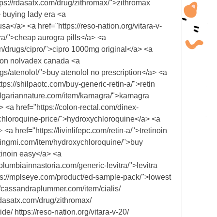
tps://rdasatx.com/drug/zithromax/">zithromax
> buying lady era <a
usa</a> <a href="https://reso-nation.org/vitara-v-
gra/">cheap aurogra pills</a> <a
com/drugs/cipro/">cipro 1000mg original</a> <a
 on nolvadex canada <a
ugs/atenolol/">buy atenolol no prescription</a> <a
s://shilpaotc.com/buy-generic-retin-a/">retin
//bulgariannature.com/item/kamagra/">kamagra
 <a href="https://colon-rectal.com/dinex-
ychloroquine-price/">hydroxychloroquine</a> <a
 href="https://livinlifepc.com/retin-a/">tretinoin
estingmi.com/item/hydroxychloroquine/">buy
etinoin easy</a> <a
olumbiainnastoria.com/generic-levitra/">levitra
https://mplseye.com/product/ed-sample-pack/">lowest
//cassandraplummer.com/item/cialis/
/rdasatx.com/drug/zithromax/
de/ https://reso-nation.org/vitara-v-20/