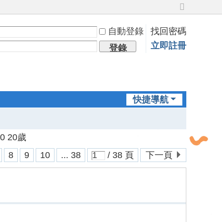
切
換
自動登錄
找回密碼
到
寬
立即註冊
登錄
版
快捷導航
0 20歲
8
9
10
... 38
/ 38 頁
下一頁