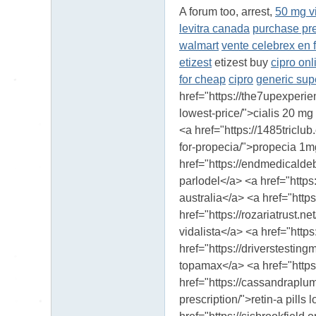
A forum too, arrest,
50 mg vi
levitra canada
purchase pr
walmart
vente celebrex en 
etizest
etizest buy
cipro onl
for cheap
cipro
generic sup
href="https://the7upexperie
lowest-price/">cialis 20 mg
<a href="https://1485triclu
for-propecia/">propecia 1mg<
href="https://endmedicalde
parlodel</a> <a href="http
australia</a> <a href="http
href="https://rozariatrust.
vidalista</a> <a href="http
href="https://driverstestin
topamax</a> <a href="https
href="https://cassandraplu
prescription/">retin-a pill