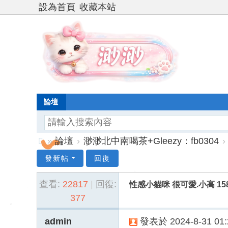
設為首頁
收藏本站
論壇
»
論壇
›
渺渺北中南喝茶+Gleezy：fb0304
›
台
發新帖
回復
灣
查看:
22817
|
回復:
性感小貓咪 很可愛.小高 158c
渺
377
渺
外
admin
發表於 2024-8-31 01: