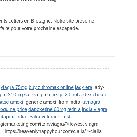
ts cotiers en Bretagne. Notre site presente
rfaite pour votre prochaine escapade.
viagra 75mg
buy zithromax online
lady era
lady-
ipro 250mg sales
cipro
cheap 20 nolvadex
cheap
hase amoxil
generic amoxil from india
kamagra
oquine price
dapoxetine 60mg
retin a
india viagra
adapox india
levitra veterans cost
egiemarketing.com/item/viagra/">lowest viagra
="https://heavenlyhappyhour.com/cialis/">cialis