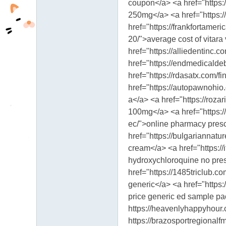
coupon</a> <a href="https:/
250mg</a> <a href="https://
href="https://frankfortameri
20/">average cost of vitara
href="https://alliedentinc.c
href="https://endmedicald
href="https://rdasatx.com/f
href="https://autopawnohio.
a</a> <a href="https://roza
100mg</a> <a href="https://
ec/">online pharmacy presc
href="https://bulgariannatur
cream</a> <a href="https://
hydroxychloroquine no prescr
href="https://1485triclub.c
generic</a> <a href="https:
price generic ed sample pac
https://heavenlyhappyhour.c
https://brazosportregionalfmc