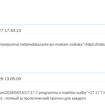
7 17:44:13
.bravejournal.net/predskazanie-po-znakam-zodiaka">https://hat
9 13:05:09
c.com/2026/04/15/17-17-7-programma-v-matritse-sudby">17 17 
m) - полный астрологический прогноз для каждого