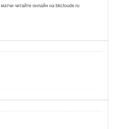
 и матчи читайте онлайн на bkcloude.ru