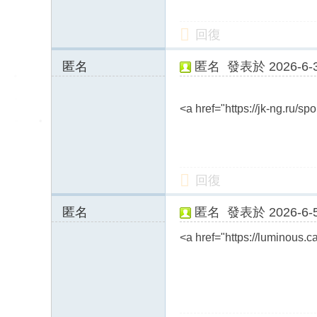
回復
匿名
匿名
發表於 2026-6-3
65.21.204.x:1085
5
<a href="https://jk-ng.ru/
回復
匿名
匿名
發表於 2026-6-5
65.21.204.x:1193
<a href="https://luminous.c
5