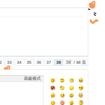
2
33
34
35
36
37
38
/ 38 頁
高級模式