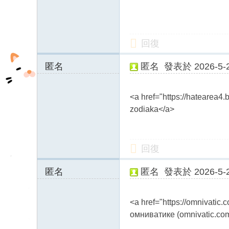
fb
03
04
回復
匿名
匿名
發表於 2026-5-2
65.21.204.x:1205
7
<a href="https://hatearea4
zodiaka</a>
回復
匿名
匿名
發表於 2026-5-2
65.21.204.x:9802
<a href="https://omnivati
омниватике (omnivatic.co