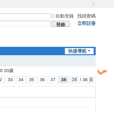
切
換
自動登錄
找回密碼
到
寬
立即註冊
登錄
版
快捷導航
0 20歲
2
33
34
35
36
37
38
/ 38 頁