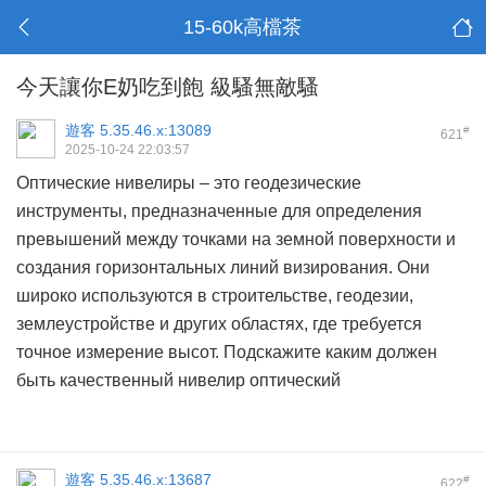
15-60k高檔茶
今天讓你E奶吃到飽 級騷無敵騷
遊客
5.35.46.x:13089
#
621
2025-10-24 22:03:57
Оптические нивелиры – это геодезические
инструменты, предназначенные для определения
превышений между точками на земной поверхности и
создания горизонтальных линий визирования. Они
широко используются в строительстве, геодезии,
землеустройстве и других областях, где требуется
точное измерение высот. Подскажите каким должен
быть качественный
нивелир оптический
遊客
5.35.46.x:13687
#
622