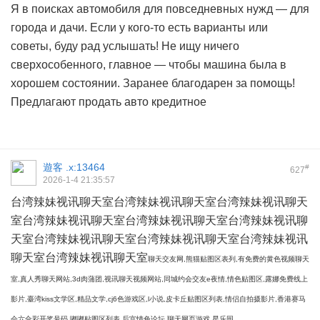
Я в поисках автомобиля для повседневных нужд — для
города и дачи. Если у кого-то есть варианты или
советы, буду рад услышать! Не ищу ничего
сверхособенного, главное — чтобы машина была в
хорошем состоянии. Заранее благодарен за помощь!
Предлагают
продать авто кредитное
遊客
.x:13464
#
627
2026-1-4 21:35:57
台湾辣妹视讯聊天室
台湾辣妹视讯聊天室
台湾辣妹视讯聊天
室
台湾辣妹视讯聊天室
台湾辣妹视讯聊天室
台湾辣妹视讯聊
天室
台湾辣妹视讯聊天室
台湾辣妹视讯聊天室
台湾辣妹视讯
聊天室
台湾辣妹视讯聊天室
聊天交友网,熊猫贴图区表列,有免费的黄色视频聊天
室,真人秀聊天网站,3d肉蒲团,视讯聊天视频网站,同城约会交友e夜情,情色贴图区,露娜免费线上
影片,臺湾kiss文学区,精品文学,cj6色游戏区,l小说,皮卡丘贴图区列表,情侣自拍摄影片,香港赛马
会六合彩开奖号码,嘟嘟贴图区列表,后宫情色论坛,聊天网页游戏,星乐园