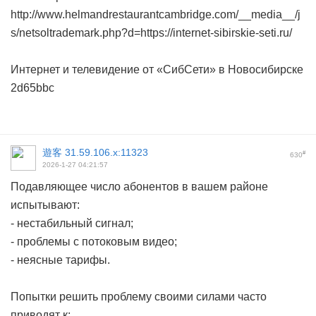
http://www.helmandrestaurantcambridge.com/__media__/j
s/netsoltrademark.php?d=https://internet-sibirskie-seti.ru/
Интернет и телевидение от «СибСети» в Новосибирске
2d65bbc
遊客
31.59.106.x:11323
#
630
2026-1-27 04:21:57
Подавляющее число абонентов в вашем районе
испытывают:
- нестабильный сигнал;
- проблемы с потоковым видео;
- неясные тарифы.
Попытки решить проблему своими силами часто
приводят к: