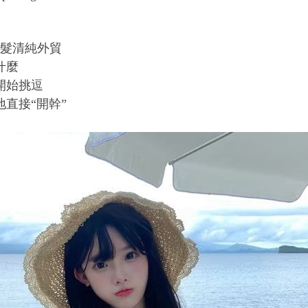
長髮清純外貿
什麼
開始挑逗
直接“開幹”