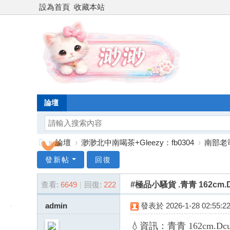
設為首頁
收藏本站
論壇
»
論壇
›
渺渺北中南喝茶+Gleezy：fb0304
›
南部老
台
發新帖
回復
灣
查看:
6649
|
回復:
222
#極品小騷貨 .青青 162cm.D
渺
渺
admin
發表於 2026-1-28 02:55:2
外
💧資訊：青青 162cm.Dcup