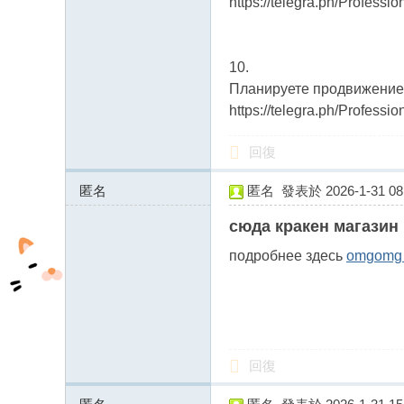
https://telegra.ph/Professi
10.
Планируете продвижение? 
https://telegra.ph/Professi
回復
匿名
匿名
發表於 2026-1-31 08:
185.255.126.x:12782
сюда кракен магазин 
подробнее здесь
omgomg 
回復