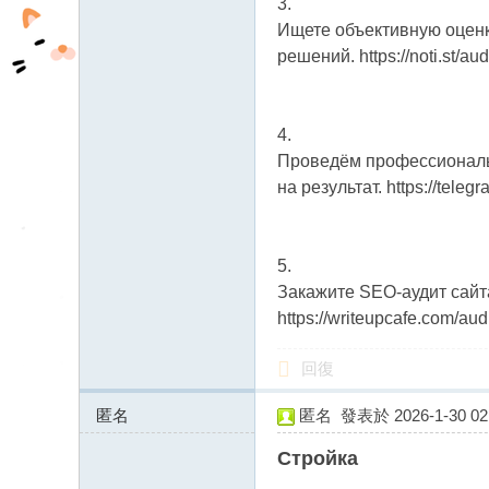
3.
Ищете объективную оценк
решений. https://noti.st/aud
4.
Проведём профессиональны
на результат. https://teleg
5.
Закажите SEO-аудит сайта
https://writeupcafe.com/audi
回復
匿名
匿名
發表於 2026-1-30 02:
144.124.230.x:10999
Стройка