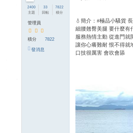
送
2400
33
7822
茶
主題
回帖
積分
論
💧簡介：#極品小騷貨 
管理員
壇
細腰翹臀美腿 要什麼有
留
服務熱情主動 從進門就
積分
7822
言
讓你心癢難耐 恨不得就地
發消息
口技很厲害 會吹會舔
版
北
中
南
找
茶
Gl
ee
zy
：