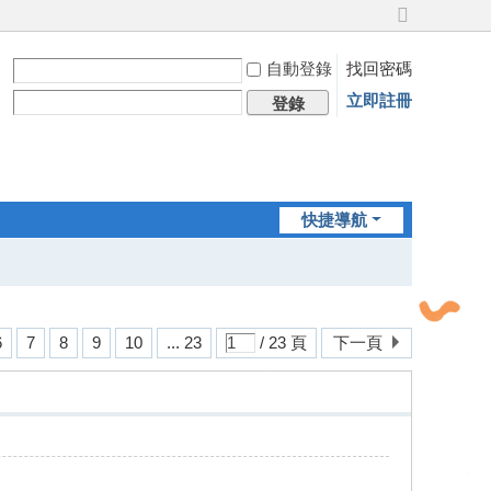
切
換
自動登錄
找回密碼
到
寬
立即註冊
登錄
版
快捷導航
6
7
8
9
10
... 23
/ 23 頁
下一頁