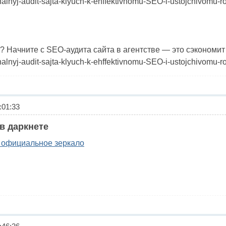
onalnyj-audit-sajta-klyuch-k-ehffektivnomu-SEO-i-ustojchivomu-r
Начните с SEO-аудита сайта в агентстве — это сэкономит 
onalnyj-audit-sajta-klyuch-k-ehffektivnomu-SEO-i-ustojchivomu-r
01:33
в даркнете
официальное зеркало