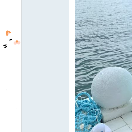
fb
03
04