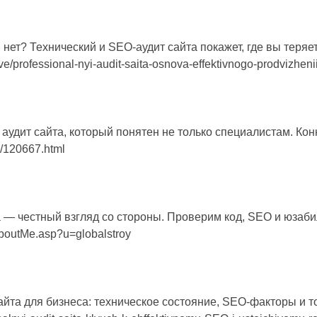
в нет? Технический и SEO-аудит сайта покажет, где вы теряе
ave/professional-nyi-audit-saita-osnova-effektivnogo-prodvizheni
аудит сайта, который понятен не только специалистам. К
gs/120667.html
 — честный взгляд со стороны. Проверим код, SEO и юзаби
aboutMe.asp?u=globalstroy
йта для бизнеса: техническое состояние, SEO-факторы и то