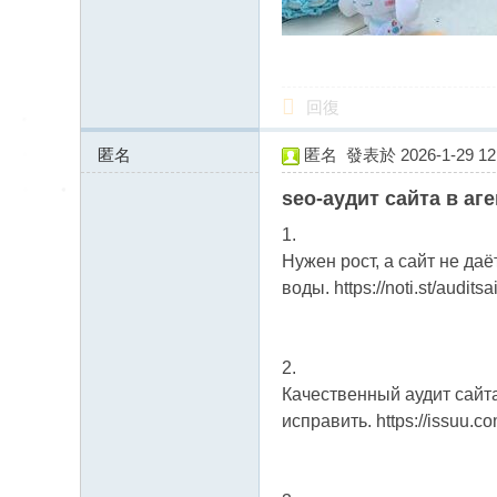
回復
匿名
匿名
發表於 2026-1-29 12:
185.231.153.x:11931
seo-аудит сайта в аг
1.
Нужен рост, а сайт не да
воды. https://noti.st/auditsa
2.
Качественный аудит сайт
исправить. https://issuu.co