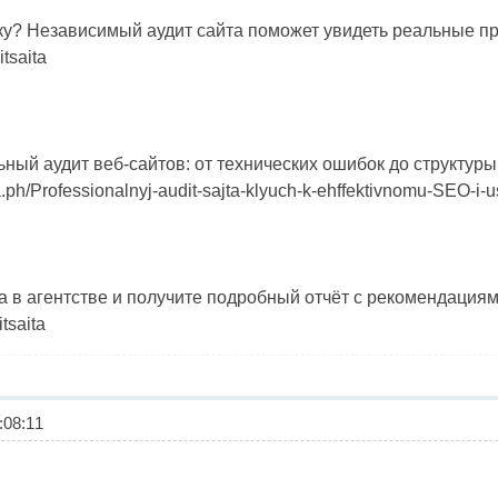
у? Независимый аудит сайта поможет увидеть реальные п
itsaita
й аудит веб-сайтов: от технических ошибок до структуры и
ra.ph/Professionalnyj-audit-sajta-klyuch-k-ehffektivnomu-SEO-i-
 в агентстве и получите подробный отчёт с рекомендациям
tsaita
08:11