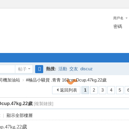
用戶名
密碼
熱搜:
活動
交友
discuz
帖子
搜
司機加油站
›
#極品小騷貨 .青青 162cm.Dcup.47kg.22歲
索
返回列表
1
2
3
4
5
cup.47kg.22歲
[複製鏈接]
2
|
顯示全部樓層
.47kg.22歲