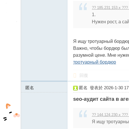
?? 185.231.153.x ???
1.
Нужен рост, а сай
Я ищу тротуарный бордюр
Важно, чтобы бордюр был
разумной цене. Мне нуже
тротуарный бордюр
回復
匿名
匿名
發表於 2026-1-30 17:
185.231.153.x:11429
seo-аудит сайта в аг
?? 144.124.230.x ???
Я ищу тротуарный