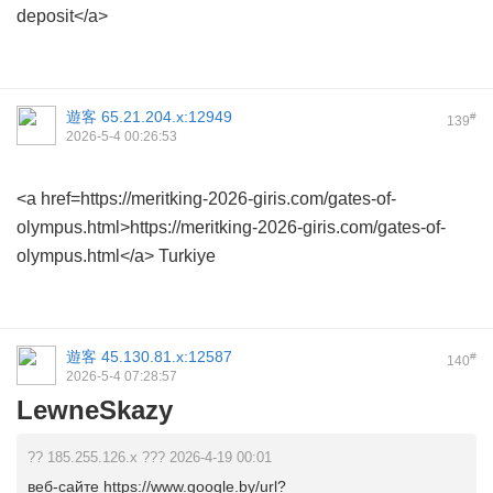
deposit</a>
遊客
65.21.204.x:12949
#
139
2026-5-4 00:26:53
<a href=https://meritking-2026-giris.com/gates-of-
olympus.html>https://meritking-2026-giris.com/gates-of-
olympus.html</a> Turkiye
遊客
45.130.81.x:12587
#
140
2026-5-4 07:28:57
LewneSkazy
?? 185.255.126.x ??? 2026-4-19 00:01
веб-сайте https://www.google.by/url?