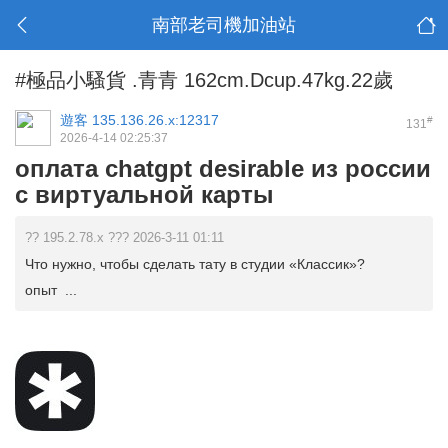
南部老司機加油站
#極品小騷貨 .青青 162cm.Dcup.47kg.22歲
遊客
135.136.26.x:12317
#
131
2026-4-14 02:25:37
оплата chatgpt desirable из россии
с виртуальной карты
?? 195.2.78.x ??? 2026-3-11 01:11
Что нужно, чтобы сделать тату в студии «Классик»?
опыт ...