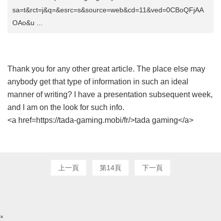
sa=t&rct=j&q=&esrc=s&source=web&cd=11&ved=0CBoQFjAA
OAo&u ...
Thank you for any other great article. The place else may
anybody get that type of information in such an ideal
manner of writing? I have a presentation subsequent week,
and I am on the look for such info.
<a href=https://tada-gaming.mobi/fr/>tada gaming</a>
上一頁
第14頁
下一頁
×