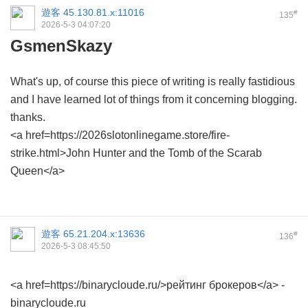
遊客
45.130.81.x:11016
#
135
2026-5-3 04:07:20
GsmenSkazy
What's up, of course this piece of writing is really fastidious
and I have learned lot of things from it concerning blogging.
thanks.
<a href=https://2026slotonlinegame.store/fire-
strike.html>John Hunter and the Tomb of the Scarab
Queen</a>
遊客
65.21.204.x:13636
#
136
2026-5-3 08:45:50
<a href=https://binarycloude.ru/>рейтинг брокеров</a> -
binarycloude.ru