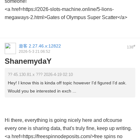
someone!
<a href=https://2026-slots-machine.online/5-lions-
megaways-2.html>Gates of Olympus Super Scatter</a>
遊客
2.27.46.x:12822
#
138
2026-5-3 21:06:52
ShanemydaY
?? 45.130.81.x ??? 2026-4-19 02:10
Hey! I know this is kinda off topic however I'd figured I'd ask.
Would you be interested in exch ...
Hi there, everything is going nicely here and ofcourse
every one is sharing data, that's truly fine, keep up writing.
<a href=https://freespinnodeposits.com/>free spins no