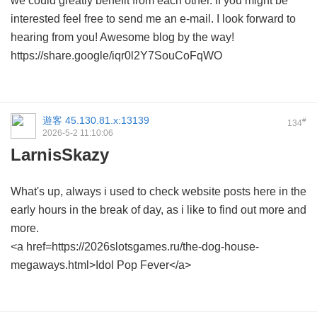
we could greatly benefit from each other. If you might be
interested feel free to send me an e-mail. I look forward to
hearing from you! Awesome blog by the way!
https://share.google/iqr0l2Y7SouCoFqWO
遊客
45.130.81.x:13139
#
134
2026-5-2 11:10:06
LarnisSkazy
What's up, always i used to check website posts here in the
early hours in the break of day, as i like to find out more and
more.
<a href=https://2026slotsgames.ru/the-dog-house-
megaways.html>Idol Pop Fever</a>