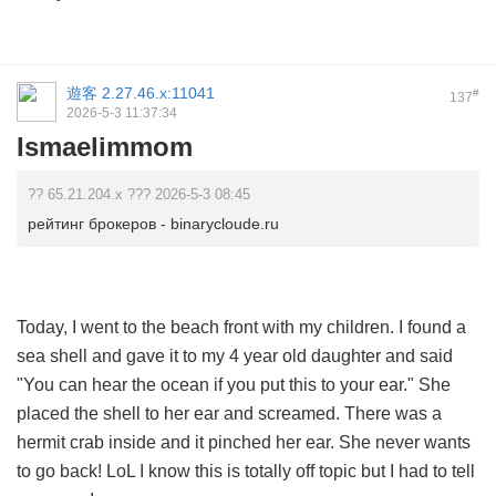
遊客
2.27.46.x:11041
#
137
2026-5-3 11:37:34
Ismaelimmom
?? 65.21.204.x ??? 2026-5-3 08:45
рейтинг брокеров - binarycloude.ru
Today, I went to the beach front with my children. I found a
sea shell and gave it to my 4 year old daughter and said
"You can hear the ocean if you put this to your ear." She
placed the shell to her ear and screamed. There was a
hermit crab inside and it pinched her ear. She never wants
to go back! LoL I know this is totally off topic but I had to tell