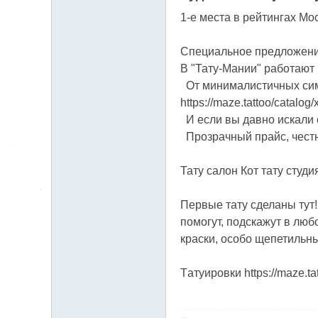
送
1-е места в рейтингах Мос
茶
論
Специальное предложени
壇
В "Тату-Мании" работают м
留
От минималистичных симв
https://maze.tattoo/catalog/
言
И если вы давно искали ст
版
Прозрачный прайс, честный
北
中
Тату салон Кот тату студия 
南
Первые тату сделаны тут
找
помогут, подскажут в люб
茶
краски, особо щепетильным
Gl
ee
Тaтуировки https://maze.ta
zy
：