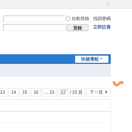
切
換
自動登錄
找回密碼
到
寬
立即註冊
登錄
版
快捷導航
13
14
15
16
... 23
/ 23 頁
下一頁