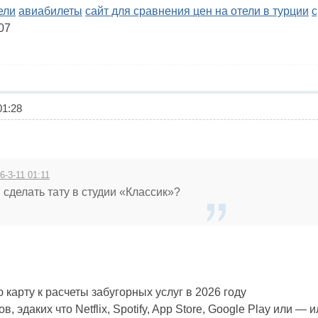
ели
авиабилеты
сайт для сравнения цен на отели в турции
с
d07
1:28
6-3-11 01:11
 сделать тату в студии «Классик»?
 карту к расчеты забугорных услуг в 2026 году
, эдаких что Netflix, Spotify, App Store, Google Play или 