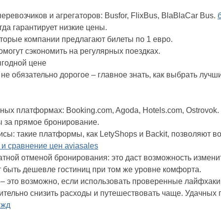
ревозчиков и агрегаторов: Busfor, FlixBus, BlaBlaCar Bus.
гда гарантирует низкие цены.
оторые компании предлагают билеты по 1 евро.
могут сэкономить на регулярных поездках.
ыгодной цене
е обязательно дорогое – главное знать, как выбрать лучши
ых платформах: Booking.com, Agoda, Hotels.com, Ostrovok.
ы за прямое бронирование.
сы: такие платформы, как LetyShops и Backit, позволяют 
 и сравнение цен aviasales
атной отменой бронирования: это даст возможность изменит
т быть дешевле гостиниц при том же уровне комфорта.
– это возможно, если использовать проверенные лайфхак
ительно снизить расходы и путешествовать чаще. Удачных 
 жд