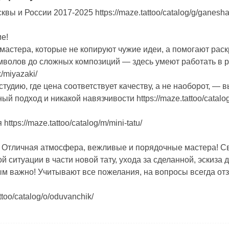
квы и России 2017-2025 https://maze.tattoo/catalog/g/ganesha
е!
астера, которые не копируют чужие идеи, а помогают раскрыт
олов до сложных композиций — здесь умеют работать в р
x/miyazaki/
удию, где цена соответствует качеству, а не наоборот, — вы е
 подход и никакой навязчивости https://maze.tattoo/catalog
https://maze.tattoo/catalog/m/mini-tatu/
! Отличная атмосфера, вежливые и порядочные мастера! Сво
ой ситуации в части новой тату, ухода за сделанной, эскиза
 важно! Учитывают все пожелания, на вопросы всегда отзывчи
ttoo/catalog/o/oduvanchik/