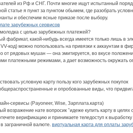
ателей из Рф и СНГ. Почти многие ищут испытанный порядо
ной статье я пункт за пунктом обымем, где разобрать условн
анты и обеспечим ясные приказе после выбору.
плате зарубежных сервисов
 молодка с целью зарубежных платежей?
й фабрикат, какой-нибудь всегда имеется только лишь в эл
CVV-код) можно попользовать на привязки к аккаунтам в фи
о от рядовых мушан — она эмитируется, во вкусе положен
ми платежными режимами, а дает возможность окружать о
мствовать условную карту пользу кого зарубежных покупок
бщераспространенные и опробованные виды, что придвига
йн-сервисы (Payoneer, Wise, Зарплата.карта)
й возражение нате вопросик "идеже купить карту в целях
ротечете верификацию и принимаете теледоступ к выработку
у в заграничной валюте.
виртуальная карта для оплаты зару