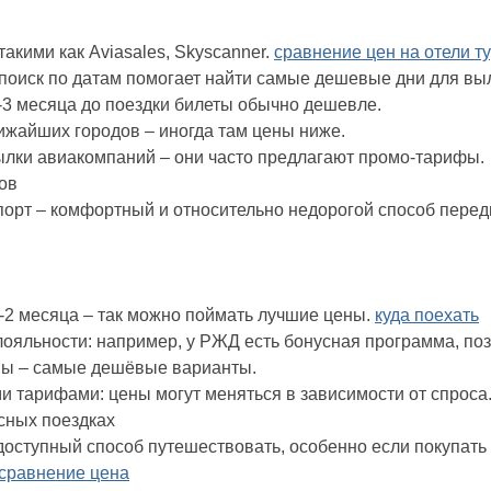
такими как Aviasales, Skyscanner.
сравнение цен на отели т
 поиск по датам помогает найти самые дешевые дни для вы
2-3 месяца до поездки билеты обычно дешевле.
ижайших городов – иногда там цены ниже.
лки авиакомпаний – они часто предлагают промо-тарифы.
ов
рт – комфортный и относительно недорогой способ передв
5-2 месяца – так можно поймать лучшие цены.
куда поехать
ояльности: например, у РЖД есть бонусная программа, по
ны – самые дешёвые варианты.
и тарифами: цены могут меняться в зависимости от спроса
сных поездках
доступный способ путешествовать, особенно если покупать
 сравнение цена