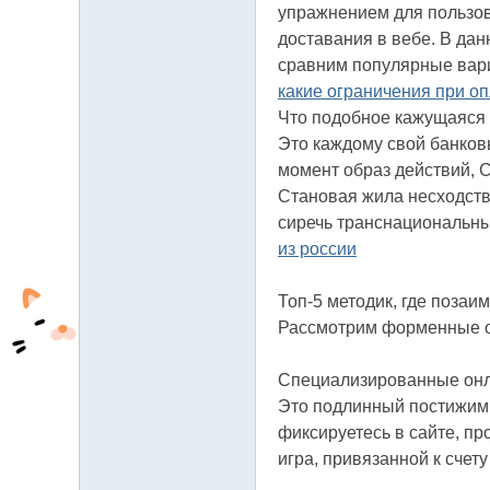
упражнением для пользов
доставания в вебе. В дан
сравним популярные вари
какие ограничения при о
Что подобное кажущаяся
Это каждому свой банковы
момент образ действий, 
Становая жила несходств
сиречь транснациональны
из россии
Топ-5 методик, где позаи
Рассмотрим форменные о
Специализированные онла
Это подлинный постижимы
фиксируетесь в сайте, п
игра, привязанной к счет