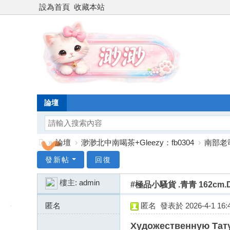
設為首頁
收藏本站
論壇
»
論壇
›
渺渺北中南喝茶+Gleezy：fb0304
›
南部老
台
發新帖
回復
灣
樓主:
admin
#極品小騷貨 .青青 162cm.D
渺
渺
匿名
匿名
發表於 2026-4-1 16:4
外
195.2.78.x:10015
Художественную Тат