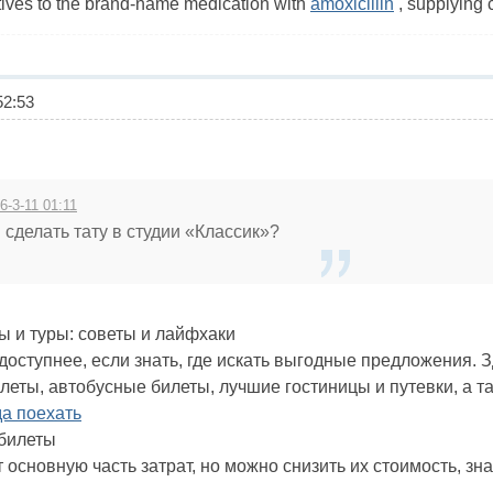
atives to the brand-name medication with
amoxicillin
, supplying 
2:53
6-3-11 01:11
 сделать тату в студии «Классик»?
ы и туры: советы и лайфхаки
оступнее, если знать, где искать выгодные предложения. 
илеты, автобусные билеты, лучшие гостиницы и путевки, а т
да поехать
абилеты
основную часть затрат, но можно снизить их стоимость, зна