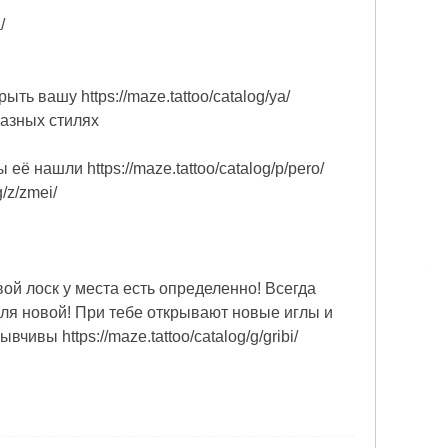
/
ь вашу https://maze.tattoo/catalog/ya/
азных стилях
ё нашли https://maze.tattoo/catalog/p/pero/
/z/zmei/
й лоск у места есть определенно! Всегда
 для новой! При тебе открывают новые иглы и
вы https://maze.tattoo/catalog/g/gribi/