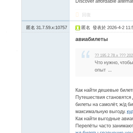
Discover affordable altern
回復
匿名
31.7.59.x:10757
匿名
發表於 2026-4-2 11:5
авиабилеты
?? 195.2.78.x ??? 202
Что нужно, чтобы
опыт ...
Как найти дешевые билет
Путешествия становятся д
билеты на самолёт, ж/д б
максимальную выгоду.
ку
Как найти выгодные ави
Перелёты часто занимают 
жд билеты сравнение цен