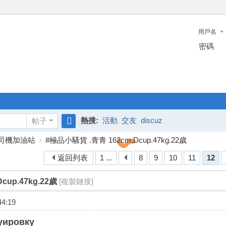
用戶名
密碼
熱搜:
活動
交友
discuz
帖子
搜
司機加油站
›
#極品小騷貨 .青青 162cm.Dcup.47kg.22歲
索
返回列表
1 ...
8
9
10
11
12
cup.47kg.22歲
[複製鏈接]
4:19
уировку