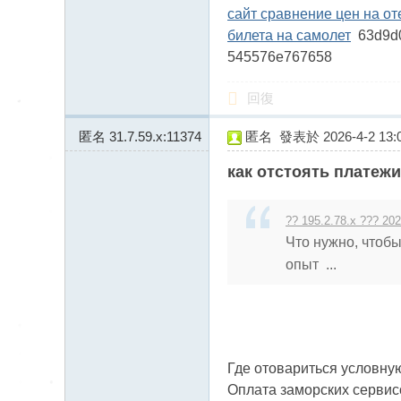
сайт сравнение цен на от
билета на самолет
63d9
545576e767658
回復
匿名
31.7.59.x:11374
匿名
發表於 2026-4-2 13:0
как отстоять платежи
?? 195.2.78.x ??? 202
Что нужно, чтобы
опыт ...
Где отовариться условную
Оплата заморских сервисов