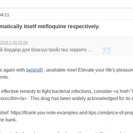
4:11
matically itself mefloquine respectively.
 2026-1-30 02:08
 бордюр для благоустройства террито ...
s again with
tadalafil
, available now! Elevate your life's pleasur
ents.
an effective remedy to fight bacterial infections, consider <a href
moxicillin</a> . This drug has been widely acknowledged for its 
elief: https://thank-you-note-examples-and-tips.com/price-of-pr
the bank.