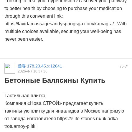
Looking to treat your hypertension? Discover your pathway
to better health by choosing to purchase your medication
through this convenient link:
https://lavidamassagesandyspringsga.com/kamagra/ . With
multiple choices available, securing your well-being has
never been easier.
遊客
178.20.45.x:12641
#
125
2026-4-7 10:37:36
Бетонные Балясины Купить
Тактильная плитка
Компания «Нова СТРОЙ» предлагает купить
тактильную плитку для инвалидов в Москве напрямую
от завода-изготовителя https://elite-stones.ru/ukladka-
trotuarnoy-plitki