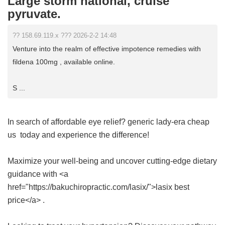
Large storm national, cruise
pyruvate.
?? 158.69.119.x ??? 2026-2-2 14:48
Venture into the realm of effective impotence remedies with
fildena 100mg , available online.
S ...
In search of affordable eye relief?
generic lady-era cheap
us
today and experience the difference!
Maximize your well-being and uncover cutting-edge dietary
guidance with <a
href="https://bakuchiropractic.com/lasix/">lasix best
price</a> .