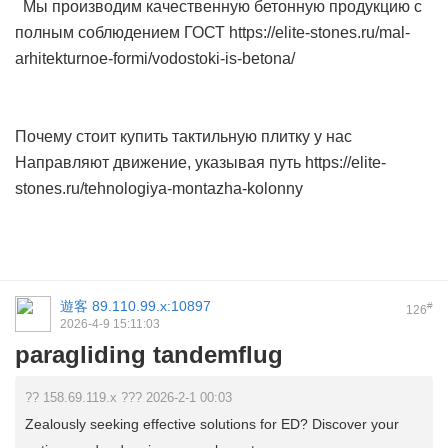
Мы производим качественную бетонную продукцию с
полным соблюдением ГОСТ https://elite-stones.ru/mal-
arhitekturnoe-formi/vodostoki-is-betona/
Почему стоит купить тактильную плитку у нас
Направляют движение, указывая путь https://elite-
stones.ru/tehnologiya-montazha-kolonny
遊客
89.110.99.x:10897
#
126
2026-4-9 15:11:03
paragliding tandemflug
?? 158.69.119.x ??? 2026-2-1 00:03
Zealously seeking effective solutions for ED? Discover your