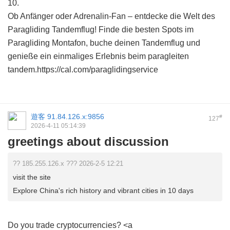
10.
Ob Anfänger oder Adrenalin-Fan – entdecke die Welt des
Paragliding Tandemflug! Finde die besten Spots im
Paragliding Montafon, buche deinen Tandemflug und
genieße ein einmaliges Erlebnis beim paragleiten
tandem.https://cal.com/paraglidingservice
遊客
91.84.126.x:9856
#
127
2026-4-11 05:14:39
greetings about discussion
?? 185.255.126.x ??? 2026-2-5 12:21
visit the site
Explore China's rich history and vibrant cities in 10 days
Do you trade cryptocurrencies? <a