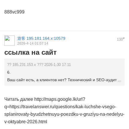
888vc999
遊客
195.181.164.x:10579
#
130
2026-4-14 01:07:14
ссылка на сайт
?? 185.231.153.x ??? 2026-1-30 17:11
6.
Ваш сайт есть, а клиентов нет? Технический и SEO-аудит ...
Читать далее http://maps.google.lk/url?
q=https://travelanswer.ru/questions/kak-luchshe-vsego-
splanirovaty-byudzhetnuyu-poezdku-v-gruziyu-na-nedelyu-
v-oktyabre-2026.html