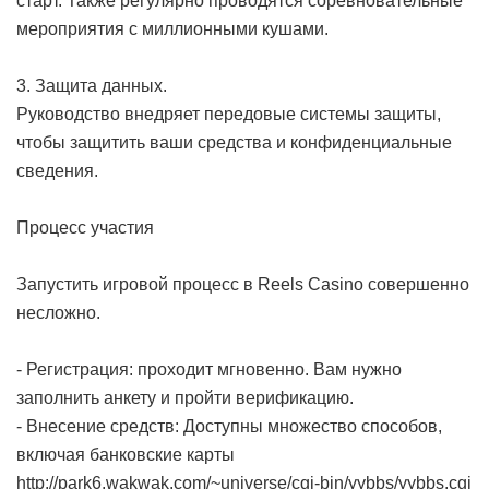
старт. Также регулярно проводятся соревновательные
мероприятия с миллионными кушами.
3. Защита данных.
Руководство внедряет передовые системы защиты,
чтобы защитить ваши средства и конфиденциальные
сведения.
Процесс участия
Запустить игровой процесс в Reels Casino совершенно
несложно.
- Регистрация: проходит мгновенно. Вам нужно
заполнить анкету и пройти верификацию.
- Внесение средств: Доступны множество способов,
включая банковские карты
http://park6.wakwak.com/~universe/cgi-bin/yybbs/yybbs.cgi