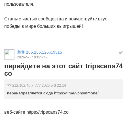
пользователя.
Станьте частью сообщества и почувствуйте вкус
победы в мире больших выигрышей!
遊客
185.255.126.x:9315
#
9
2026-5-17 03:26:49
перейдите на этот сайт tripscans74
co
?? 212.102.48.x ??? 2026-5-8 22:14
перенаправляется сюда https://t.me/vpnsmmone/
веб-сайте https://tripscans74.co