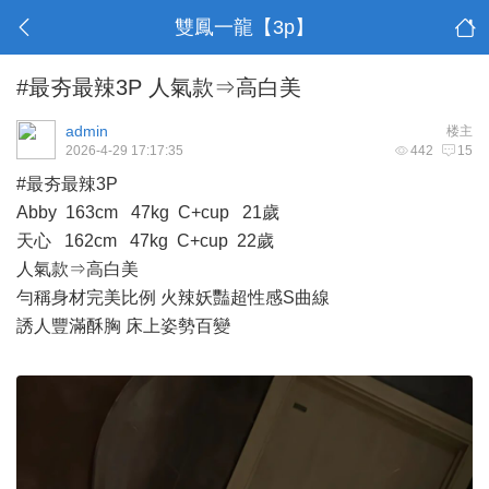
雙鳳一龍【3p】
#最夯最辣3P 人氣款⇒高白美
admin
楼主
2026-4-29 17:17:35
442
15
#最夯最辣3P
Abby 163cm 47kg C+cup 21歲
天心 162cm 47kg C+cup 22歲
人氣款⇒高白美
勻稱身材完美比例 火辣妖豔超性感S曲線
誘人豐滿酥胸 床上姿勢百變