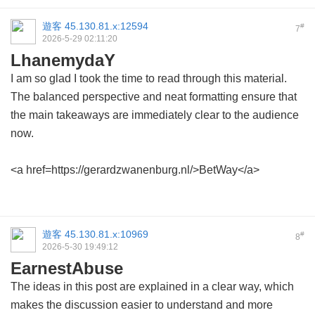
遊客
45.130.81.x:12594
#
7
2026-5-29 02:11:20
LhanemydaY
I am so glad I took the time to read through this material.
The balanced perspective and neat formatting ensure that
the main takeaways are immediately clear to the audience
now.
<a href=https://gerardzwanenburg.nl/>BetWay</a>
遊客
45.130.81.x:10969
#
8
2026-5-30 19:49:12
EarnestAbuse
The ideas in this post are explained in a clear way, which
makes the discussion easier to understand and more