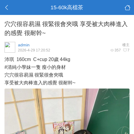
15-60k高檔茶
穴穴很容易濕 很緊很會夾哦 享受被大肉棒進入
的感覺 很耐幹~
admin
楼主
2026-4-29 17:20:52
357
7
沛琪 160cm C+cup 20歲 44kg
#清純小學妹一隻 瘦小的身材
穴穴很容易濕 很緊很會夾哦
享受被大肉棒進入的感覺 很耐幹~