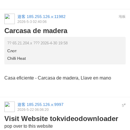
遊客
185.255.126.x:11982
地板
2026-5-3 02:40:06
Carcasa de madera
?? 65.21.204.x ??? 2026-4-30 19:58
Слот
Chilli Heat
Casa eficiente
- Carcasa de madera, Llave en mano
遊客
185.255.126.x:9997
#
5
2026-5-22 06:06:20
Visit Website tokvideodownloader
pop over to this website