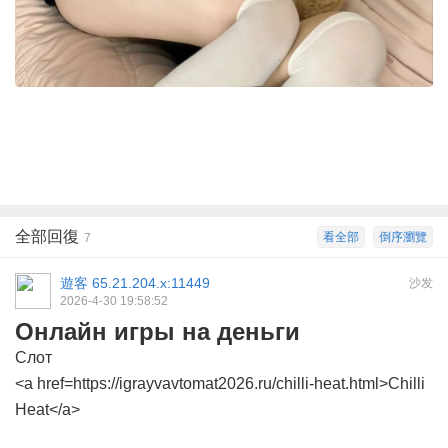
全部回復
看全部
倒序瀏覽
7
遊客
65.21.204.x:11449
沙发
2026-4-30 19:58:52
Онлайн игры на деньги
Слот
<a href=https://igrayvavtomat2026.ru/chilli-heat.html>Chilli
Heat</a>