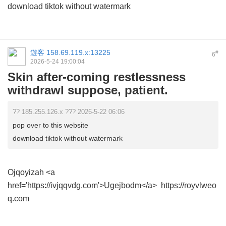
download tiktok without watermark
遊客
158.69.119.x:13225
#
6
2026-5-24 19:00:04
Skin after-coming restlessness
withdrawl suppose, patient.
?? 185.255.126.x ??? 2026-5-22 06:06
pop over to this website
download tiktok without watermark
Ojqoyizah
<a
href='https://ivjqqvdg.com'>Ugejbodm</a> https://royvlweo
q.com