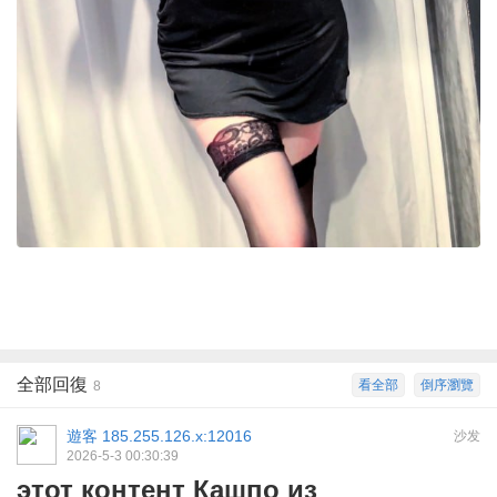
全部回復
看全部
倒序瀏覽
8
遊客
185.255.126.x:12016
沙发
2026-5-3 00:30:39
этот контент Кашпо из