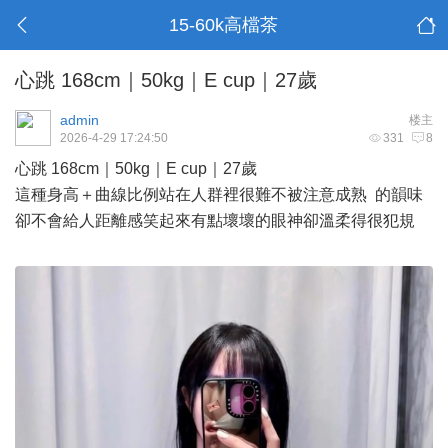
15-60k高檔茶
心跳 168cm｜50kg｜E cup｜27歲
admin
楼主
2026-4-29 17:24:50
331
8
心跳 168cm｜50kg｜E cup｜27歲
這種身高＋曲線比例站在人群裡很難不被注意成熟 的韻味
卻不會給人距離感笑起來有點壞壞的眼神卻溫柔得很犯規