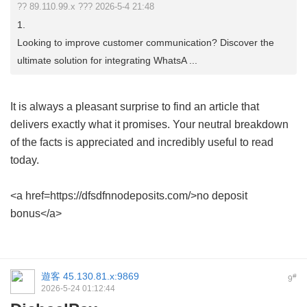
?? 89.110.99.x ??? 2026-5-4 21:48
1.
Looking to improve customer communication? Discover the
ultimate solution for integrating WhatsA ...
It is always a pleasant surprise to find an article that
delivers exactly what it promises. Your neutral breakdown
of the facts is appreciated and incredibly useful to read
today.
<a href=https://dfsdfnnodeposits.com/>no deposit
bonus</a>
遊客
45.130.81.x:9869
#
9
2026-5-24 01:12:44