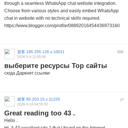
through a seamless WhatsApp chat website integration.
Choose from various styles and easily embed WhatsApp
chat in website with no technical skills required.
https://www.blogger.com/profile/08892016454436973160
遊客
185.255.126.x:10011
地板
2026-5-9 11:05:58
выберите ресурсы Тор сайты
сюда
Даркнет ссылки
遊客
85.203.15.x:11220
#
5
2026-5-16 04:55:32
Great reading too 43 .
Hello .
Hi. A 43 excellent site 1 that I found on the Internet.