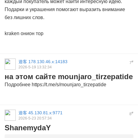
каждый покупатель может найти интересную идею.
Подарки и украшения помогают выразить внимание
без лишних слов.
kraken онион тор
遊客
178.130.46.x:14183
#
7
2026-5-19 13:32:34
на этом сайте mounjaro_tirzepatide
Подробнее https://t.me/s/mounjaro_tirzepatide
遊客
45.130.81.x:9771
#
8
2026-5-23 20:57:34
ShanemydaY