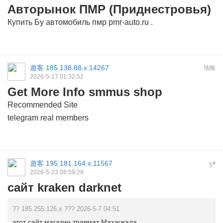
Авторынок ПМР (Приднестровья)
Купить Бу автомобиль пмр
pmr-auto.ru
.
遊客
185.138.88.x:14267
地板
2026-5-17 01:32:52
Get More Info smmus shop
Recommended Site
telegram real members
遊客
195.181.164.x:11567
#
5
2026-5-23 08:59:29
сайт kraken darknet
?? 185.255.126.x ??? 2026-5-7 04:51
этот сайт магазин травмат Махачкала