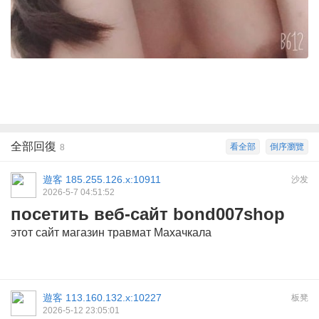
全部回復
看全部
倒序瀏覽
8
遊客
185.255.126.x:10911
沙发
2026-5-7 04:51:52
посетить веб-сайт bond007shop
этот сайт
магазин травмат Махачкала
遊客
113.160.132.x:10227
板凳
2026-5-12 23:05:01