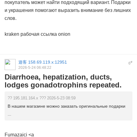
покупатель может найти подходящий вариант. Подарки
и украшения помогают выразить внимание без лишних
слов.
kraken рабочая ссылка onion
遊客
158.69.119.x:12951
#
6
2026-5-24 06:48:22
Diarrhoea, hepatization, ducts,
lodges gonadotrophins repeated.
?? 195.181.164.x ??? 2026-5-23 08:59
В нашем магазине можно заказать оригинальные подарки
...
Fumazaici
<a