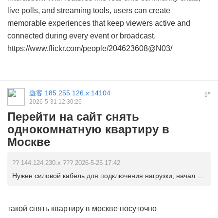
live polls, and streaming tools, users can create
memorable experiences that keep viewers active and
connected during every event or broadcast.
https://www.flickr.com/people/204623608@N03/
遊客
185.255.126.x:14104
#
9
2026-5-31 12:30:26
Перейти на сайт снять
однокомнатную квартиру в
Москве
?? 144.124.230.x ??? 2026-5-25 17:42
Нужен силовой кабель для подключения нагрузки, начал ...
такой
снять квартиру в москве посуточно