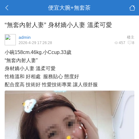
便宜大腕+無套茶
“無套內射人妻” 身材嬌小人妻 溫柔可愛
admin
楼主
2026-4-29 17:26:28
457
8
小碗158cm.46kg.小Ccup.33歲
“無套內射人妻”
身材嬌小人妻 溫柔可愛
性格溫和 好相處 服務貼心 態度好
配合度高 技術好 性愛技術專業 讓人很舒服