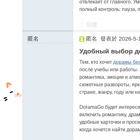
отвлекает от главного. У
полный контроль: пауза,
回復
匿名
匿名
發表於 2026-5-1
216.106.187.x:10
Удобный выбор д
228
Тем, кто хочет
дорамы бе
после учебы или работы. 
романтика, эмоции и атм
сюжетные развороты, ярк
стране, жанру, году или 
DoramaGo будет интересен
включить романтику, драм
удобные карточки и прос
когда хочется найти дора