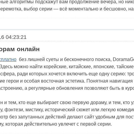
мные алгоритмы подскажут вам продолжение вечера, но ник
 перемотка, выбор серии — всё моментально и бесшовно, на
6 04:23:21
орам онлайн
сплатно
без лишней суеты и бесконечного поиска, DoramaG
Здесь можно найти корейские, китайские, японские, тайские 
осфера, ради которых хочется включить еще одну серию: т
ие герои и особая восточная эстетика. Понятная навигация
настроению, а регулярные обновления позволяют быть в кур
 и тем, кто еще выбирает свою первую дораму, и тем, кто
у, фэнтези, мистику, исторический сюжет или легкую комедию
мотр без запутанных действий делают сайт удобным для пос
му, которая действительно увлечет с первой серии.