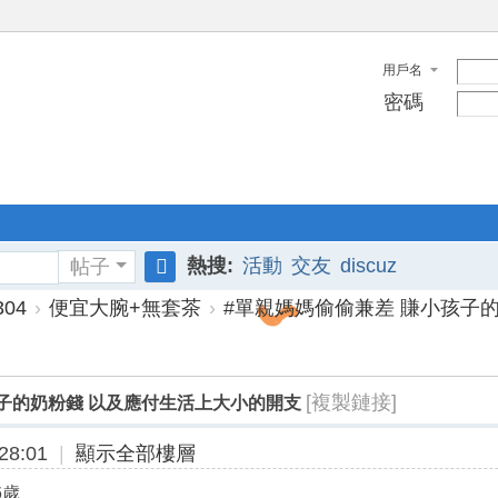
用戶名
密碼
熱搜:
活動
交友
discuz
帖子
搜
04
›
便宜大腕+無套茶
›
#單親媽媽偷偷兼差 賺小孩子的奶
索
[複製鏈接]
孩子的奶粉錢 以及應付生活上大小的開支
28:01
|
顯示全部樓層
6歲