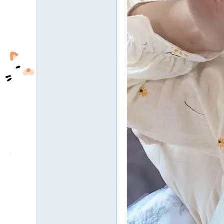
fb
03
04