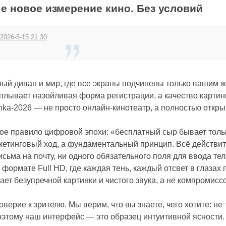
ше новое измерение кино. Без условий
 2026-5-15 21:30
ный диван и мир, где все экраны подчинены только вашим ж
сплывает назойливая форма регистрации, а качество картинк
nka-2026 — не просто онлайн-кинотеатр, а полностью откр
ое правило цифровой эпохи: «бесплатный сыр бывает толь
ркетинговый ход, а фундаментальный принцип. Всё действит
исьма на почту, ни одного обязательного поля для ввода т
 формате Full HD, где каждая тень, каждый отсвет в глазах
ет безупречной картинки и чистого звука, а не компромисс
оверие к зрителю. Мы верим, что вы знаете, чего хотите: не
оэтому наш интерфейс — это образец интуитивной ясности.