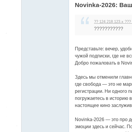
212.192.55.x:978
Novinka-2026: Ва
7
?? 124.218.123.x ???
???????????
Представьте: вечер, удоб
чужой подписки, где не в
Добро пожаловать в Novi
Здесь мы отменили главн
где свобода — это не ма
регистрации. Ни одного п
погружаетесь в историю в
настоящее кино заслужива
Novinka-2026 — это про д
эмоции здесь и сейчас. П