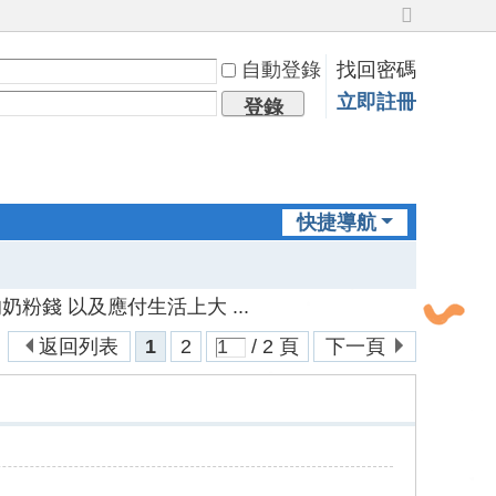
切
換
自動登錄
找回密碼
到
寬
立即註冊
登錄
版
快捷導航
粉錢 以及應付生活上大 ...
返回列表
1
2
/ 2 頁
下一頁