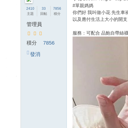
送
#單親媽媽
2410
33
7856
茶
你們好 我叫做小花 先生車
主題
回帖
積分
論
以及應付生活上大小的開支 
管理員
壇
服務：可配合 品鮑自帶絲襪
留
言
積分
7856
版
發消
北
息
中
南
找
茶
Gl
ee
zy
：