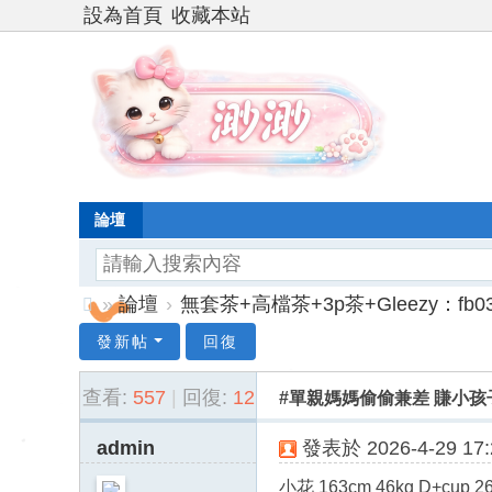
設為首頁
收藏本站
論壇
»
論壇
›
無套茶+高檔茶+3p茶+Gleezy：fb03
台
發新帖
回復
灣
查看:
557
|
回復:
12
#單親媽媽偷偷兼差 賺小
渺
渺
admin
發表於 2026-4-29 17:
外
小花 163cm 46kg D+cup 2