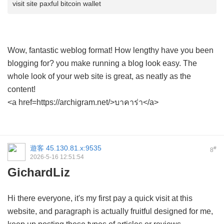
visit site paxful bitcoin wallet
Wow, fantastic weblog format! How lengthy have you been
blogging for? you make running a blog look easy. The
whole look of your web site is great, as neatly as the
content!
<a href=https://archigram.net/>บาคาร่า</a>
遊客
45.130.81.x:9535
#
8
2026-5-16 12:51:54
GichardLiz
Hi there everyone, it's my first pay a quick visit at this
website, and paragraph is actually fruitful designed for me,