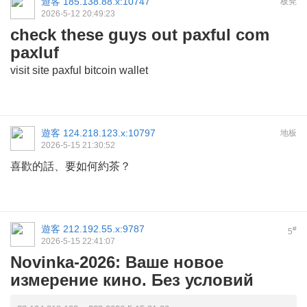
遊客
185.138.88.x:10747
板凳
2026-5-12 20:49:23
check these guys out paxful com
paxluf
visit site
paxful bitcoin wallet
遊客
124.218.123.x:10797
地板
2026-5-15 21:30:52
喜歡的話、要如何約茶？
遊客
212.192.55.x:9787
#
5
2026-5-15 22:41:07
Novinka-2026: Ваше новое
измерение кино. Без условий