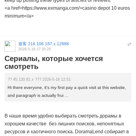
keep up posting these types of articles or reviews.
<a href=https://www.exmanga.com/>casino depot 10 euros
minimum</a>
遊客
216.106.187.x:12888
#
9
2026-5-16 17:35:25
Сериалы, которые хочется
смотреть
?? 45.130.81.x ??? 2026-5-16 12:51
Hi there everyone, it's my first pay a quick visit at this website,
and paragraph is actually frui ...
В наше время удобно выбирать
смотреть дорамы в
хорошем качестве
без лишних поисков, непонятных
ресурсов и хаотичного поиска. DoramaLend собирает в