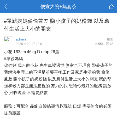
便宜大腕+無套茶
#單親媽媽偷偷兼差 賺小孩子的奶粉錢 以及應
付生活上大小的開支
admin
楼主
2026-4-29 17:28:01
556
12
小花 163cm 46kg D+cup 26歲
#單親媽媽
你們好 我叫做小花 先生車禍過世 婆家也不理會 帶著孩子的
我解決生理上的不滿足並要平衡工作及家庭生活的我 偷偷
兼差 賺小孩子的奶粉錢 以及應付生活上大小的開支 我的堅
強和毅力都是無法忽視的 努力的我 想給你最好的服務 請放
心 只收現金 不需要點數
服務：可配合 品鮑自帶絲襪情趣玩法 口爆 需要無套的必須
提前跟說