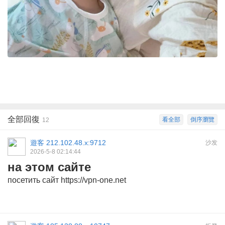
全部回復
看全部
倒序瀏覽
12
遊客
212.102.48.x:9712
沙发
2026-5-8 02:14:44
на этом сайте
посетить сайт https://vpn-one.net