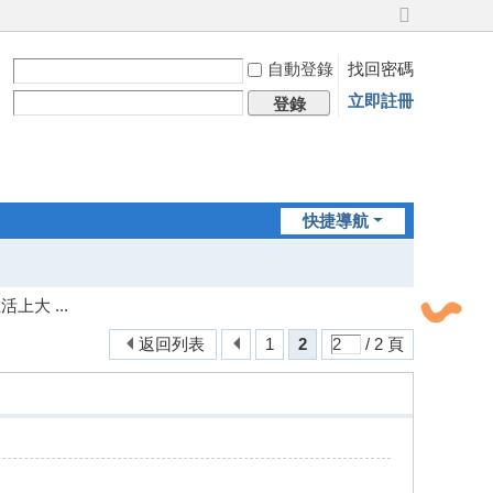
切
換
自動登錄
找回密碼
到
寬
立即註冊
登錄
版
快捷導航
大 ...
返回列表
1
2
/ 2 頁