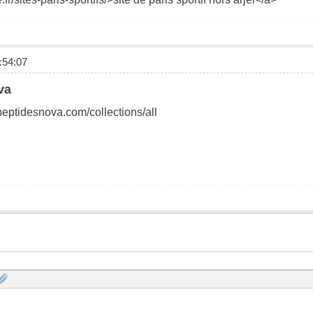
54:07
va
peptidesnova.com/collections/all