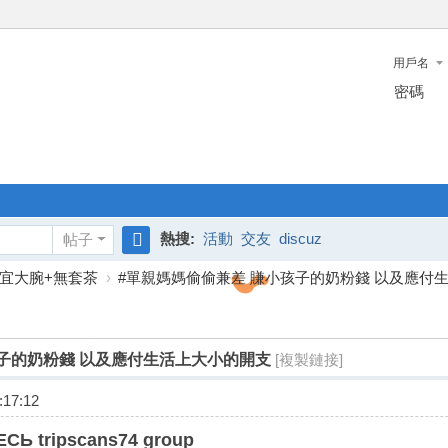
用戶名
密碼
熱搜:
活動
交友
discuz
帖子
搜
宜大腕+無套茶
›
#單親媽媽偷偷兼差 賺小孩子的奶粉錢 以及應付生活上
索
孩子的奶粉錢 以及應付生活上大小的開支
[複製鏈接]
17:12
СЬ tripscans74 group