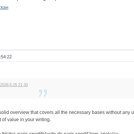
скан
54:22
 2026-5-15 21:30
 solid overview that covers all the necessary bases without any
t of value in your writing.
r/sites-paris-sportifs/>site de paris sportif hors arjel</a>