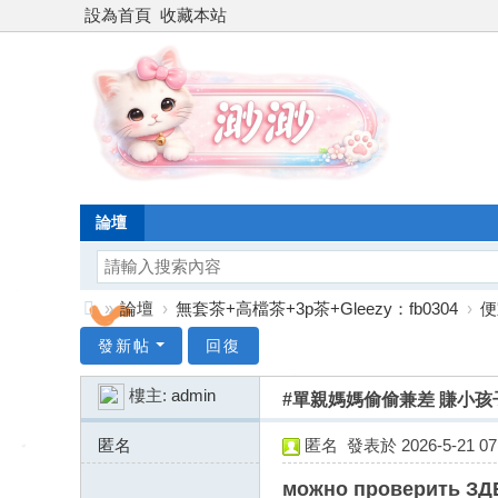
設為首頁
收藏本站
論壇
»
論壇
›
無套茶+高檔茶+3p茶+Gleezy：fb0304
›
便
台
發新帖
回復
灣
樓主:
admin
#單親媽媽偷偷兼差 賺小
渺
渺
匿名
匿名
發表於 2026-5-21 07:
外
185.255.126.x:11242
можно проверить ЗДЕ