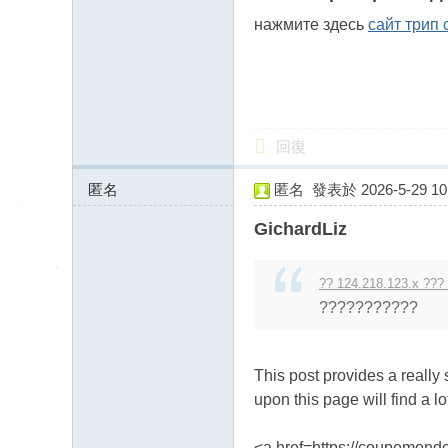
送
нажмите здесь
сайт трип 
茶
論
壇
留
回復
言
版
匿名
匿名
發表於 2026-5-29 10:
北
45.130.81.x:11787
GichardLiz
中
南
?? 124.218.123.x ???
找
???????????
茶
Gl
This post provides a really
ee
upon this page will find a lo
zy
：
<a href=https://coupemonde.f