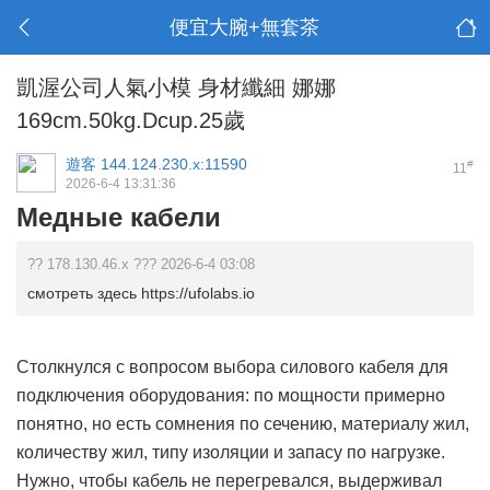
便宜大腕+無套茶
凱渥公司人氣小模 身材纖細 娜娜
169cm.50kg.Dcup.25歲
遊客
144.124.230.x:11590
#
11
2026-6-4 13:31:36
Медные кабели
?? 178.130.46.x ??? 2026-6-4 03:08
смотреть здесь https://ufolabs.io
Столкнулся с вопросом выбора силового кабеля для
подключения оборудования: по мощности примерно
понятно, но есть сомнения по сечению, материалу жил,
количеству жил, типу изоляции и запасу по нагрузке.
Нужно, чтобы кабель не перегревался, выдерживал