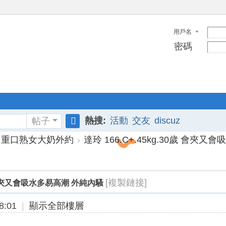
用戶名
密碼
熱搜:
活動
交友
discuz
帖子
搜
重口熟女大奶外約
›
達玲 166.C+.45kg.30歲 會夾又
索
[複製鏈接]
0歲 會夾又會吸水多易高潮 外純內騷
8:01
|
顯示全部樓層