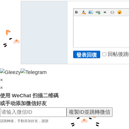
fb
03
04
回帖後跳
發表回復
×
×
使用 WeChat 扫描二维碼
或手动添加微信好友
複製ID並跳轉微信
請跳轉後，手動添加好友，謝謝