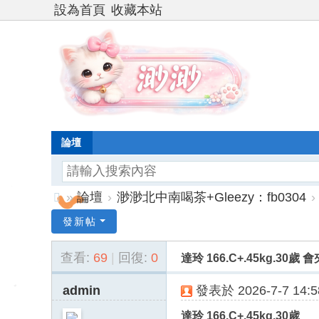
設為首頁
收藏本站
論壇
»
論壇
›
渺渺北中南喝茶+Gleezy：fb0304
›
台
發新帖
灣
查看:
69
|
回復:
0
達玲 166.C+.45kg.3
渺
渺
admin
發表於 2026-7-7 14:5
外
達玲 166.C+.45kg.30歲