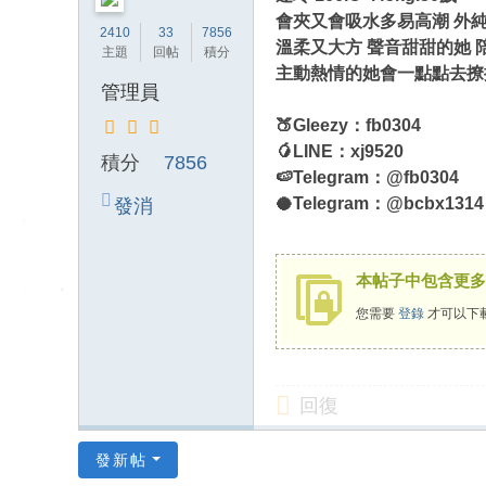
送
會夾又會吸水多易高潮 外
2410
33
7856
茶
溫柔又大方 聲音甜甜的她 
主題
回帖
積分
論
主動熱情的她會一點點去撩
管理員
壇
🍑Gleezy：fb0304
留
🥭LINE：xj9520
言
積分
7856
🍉Telegram：@fb0304
版
🥥Telegram：@bcbx1314
發消
北
息
中
本帖子中包含更多
南
您需要
登錄
才可以下
找
茶
Gl
回復
ee
zy
發新帖
：