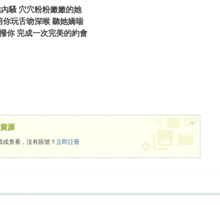
純內騷 穴穴粉粉嫩嫩的她
陪你玩舌吻深喉 聽她嬌喘
撥你 完成一次完美的約會
×
資源
載或查看，沒有賬號？
立即註冊