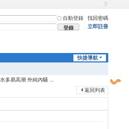
切
換
自動登錄
找回密碼
到
寬
立即註冊
登錄
版
快捷導航
會吸水多易高潮 外純內騷 ...
返回列表