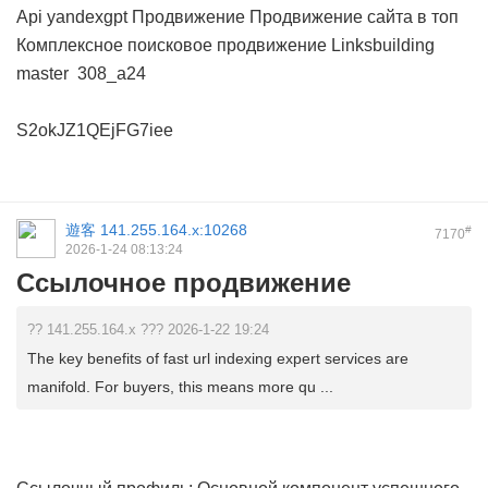
Api yandexgpt
Продвижение
Продвижение сайта в топ
Комплексное поисковое продвижение
Linksbuilding
master
308_a24
S2okJZ1QEjFG7iee
遊客
141.255.164.x:10268
#
7170
2026-1-24 08:13:24
Ссылочное продвижение
?? 141.255.164.x ??? 2026-1-22 19:24
The key benefits of fast url indexing expert services are
manifold. For buyers, this means more qu ...