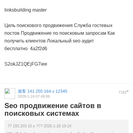
linksbuilding master
Цель поискового продвижения
Служба гостевых
постов
Продвижение по поисковым запросам
Как
получить клиентов
Локальный seo аудит
бесплатно
4a2f2d6
S2okJZ1QEjFG7iee
遊客
141.255.164.x:12345
#
7162
2026-1-24 07:49:08
Seo продвижение сайтов в
поисковых системах
?? 193.203.10.x ??? 2026-1-18 19:24