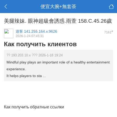
便宜大腕+無套茶
美腿辣妹. 眼神超級會誘惑.雨萱 158.C.45.26歲
遊客
141.255.164.x:9626
#
7161
2026-1-24 07:45:31
Как получить клиентов
?? 193.203.10.x ??? 2026-1-18 19:24
Mindful play plays an important role of a healthy entertainment
experience.
It helps players to sta ...
Как получить обратные ссылки