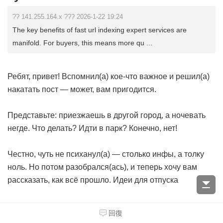
?? 141.255.164.x ??? 2026-1-22 19:24
The key benefits of fast url indexing expert services are
manifold. For buyers, this means more qu ...
Ребят, привет! Вспомнил(а) кое-что важное и решил(а)
накатать пост — может, вам пригодится.
Представьте: приезжаешь в другой город, а ночевать
негде. Что делать? Идти в парк? Конечно, нет!
Честно, чуть не психанул(а) — столько инфы, а толку
ноль. Но потом разобрался(ась), и теперь хочу вам
рассказать, как всё прошло.
Идеи для отпуска
Где искать жильё посуточно
回復