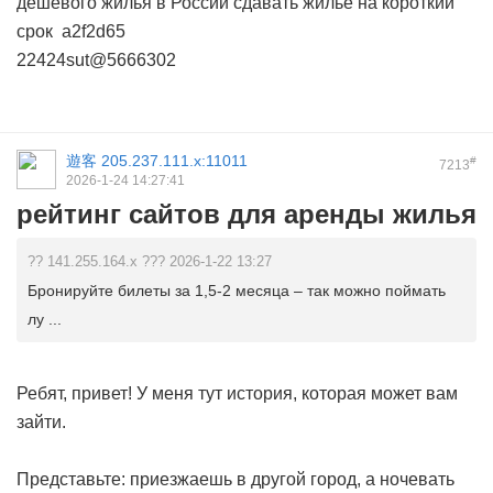
дешевого жилья в России
сдавать жилье на короткий
срок
a2f2d65
22424sut@5666302
遊客
205.237.111.x:11011
#
7213
2026-1-24 14:27:41
рейтинг сайтов для аренды жилья
?? 141.255.164.x ??? 2026-1-22 13:27
Бронируйте билеты за 1,5-2 месяца – так можно поймать
лу ...
Ребят, привет! У меня тут история, которая может вам
зайти.
Представьте: приезжаешь в другой город, а ночевать