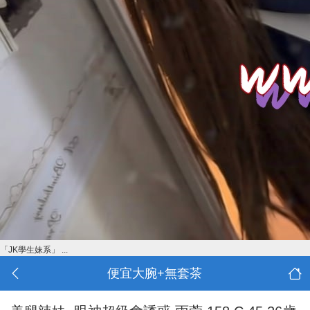
「JK學生妹系」 ...
便宜大腕+無套茶