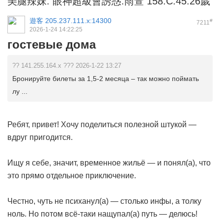
美腿辣妹. 眼神超級會誘惑.雨萱 158.C.45.26歲
遊客
205.237.111.x:14300
#
7211
2026-1-24 14:22:25
гостевые дома
?? 141.255.164.x ??? 2026-1-22 13:27
Бронируйте билеты за 1,5-2 месяца – так можно поймать
лу ...
Ребят, привет! Хочу поделиться полезной штукой —
вдруг пригодится.
Ищу я себе, значит, временное жильё — и понял(а), что
это прямо отдельное приключение.
Честно, чуть не психанул(а) — столько инфы, а толку
ноль. Но потом всё-таки нащупал(а) путь — делюсь!