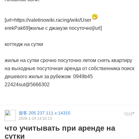
[url=https://valetinowiki.racing/wiki/User
erekPak69]жилье с джакузи посуточно[/url]
коттедж на сутки
жилье на сутки срочно
посуточно летом
снять квартиру
на выходные
посуточная аренда от собственника
поиск
дешевого жилья за рубежом
0949b45
22424sut@5666302
遊客
205.237.111.x:14315
#
7215
2026-1-24 14:32:13
что учитывать при аренде на
сутки