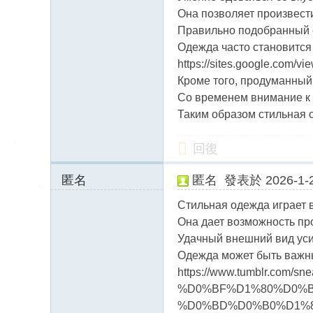
送
1
Она позволяет произвест
茶
Правильно подобранный 
論
Одежда часто становится
壇
https://sites.google.com/v
Кроме того, продуманный
留
Со временем внимание к 
言
Таким образом стильная 
版
北
回復
中
匿名
匿名
發表於 2026-1-2
南
88.218.47.x:1003
找
Стильная одежда играет 
1
Она дает возможность пр
茶
Удачный внешний вид уси
Gl
Одежда может быть важны
ee
https://www.tumblr.com/
zy
%D0%BF%D1%80%D0%B
%D0%BD%D0%B0%D1%
：