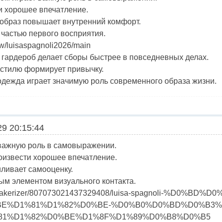
и хорошее впечатление.
образ повышает внутренний комфорт.
 частью первого восприятия.
iew/luisaspagnoli2026/main
 гардероб делает сборы быстрее в повседневных делах.
стилю формирует привычку.
одежда играет значимую роль современного образа жизни.
9 20:15:44
важную роль в самовыражении.
оизвести хорошее впечатление.
ливает самооценку.
м элементом визуального контакта.
sneakerizer/807073021437329408/luisa-spagnoli-%D0%BD%D0
E%D1%81%D1%82%D0%BE-%D0%B0%D0%BD%D0%B3%
81%D1%82%D0%BE%D1%8F%D1%89%D0%B8%D0%B5