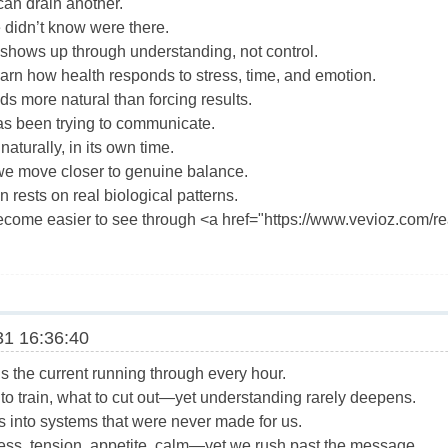
an drain another.
e didn’t know were there.
 shows up through understanding, not control.
arn how health responds to stress, time, and emotion.
s more natural than forcing results.
as been trying to communicate.
aturally, in its own time.
 we move closer to genuine balance.
en rests on real biological patterns.
ome easier to see through <a href="https://www.vevioz.com/rea
1 16:36:40
t’s the current running through every hour.
 to train, what to cut out—yet understanding rarely deepens.
s into systems that were never made for us.
ss, tension, appetite, calm—yet we rush past the message.