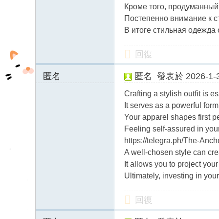
Кроме того, продуманный
fb
Постепенно внимание к с
03
В итоге стильная одежда
04
回復
匿名
匿名
發表於 2026-1-3
212.119.47.x:120
Crafting a stylish outfit is es
09
It serves as a powerful for
Your apparel shapes first pe
Feeling self-assured in your
https://telegra.ph/The-Anc
A well-chosen style can cre
It allows you to project you
Ultimately, investing in you
回復