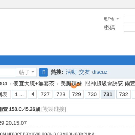
用戶名
密碼
熱搜:
活動
交友
discuz
帖子
搜
04
›
便宜大腕+無套茶
›
美腿辣妹. 眼神超級會誘惑.雨萱 158
索
列表
1 ...
727
728
729
730
731
732
[複製鏈接]
158.C.45.26歲
9 20:15:07
сом играет важную роль в самовыражении.