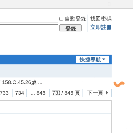
切
換
自動登錄
找回密碼
到
寬
立即註冊
登錄
版
快捷導航
.C.45.26歲 ...
733
734
... 846
/ 846 頁
下一頁