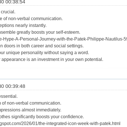
0 00:38:54
 crucial.
de of non-verbal communication.
ceptions nearly instantly.
nsemble greatly boosts your self-esteem.
he-Hype-A-Personal-Journey-with-the-Patek-Philippe-Nautilus-
 doors in both career and social settings.
our unique personality without saying a word.
r appearance is an investment in your own potential.
0 00:39:48
essential.
rm of non-verbal communication.
impressions almost immediately.
othes significantly boosts your confidence.
ogspot.com/2026/01/the-integrated-icon-week-with-patek.html