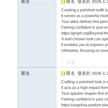
匿名
匿名
發表於 2026-1-3
178.20.28.x:1349
Curating a polished outfit is
0
It serves as a powerful mo
Your attire defines first per
Feeling confident in your e
https://graph.org/Beyond-t
A well-chosen look can open
It enables you to express y
Ultimately, focusing on you
回復
匿名
匿名
發表於 2026-1-3
178.20.30.x:1349
Crafting a polished look is 
0
It acts as a high-impact fo
Your apparel shapes first 
Feeling confident in your cl
https://angelina-podium.bl