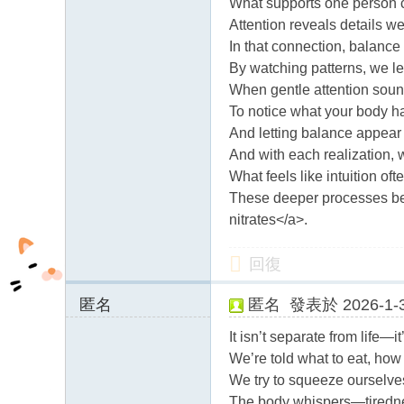
What supports one person c
Attention reveals details w
In that connection, balance
By watching patterns, we le
When gentle attention sound
To notice what your body h
And letting balance appear n
And with each realization,
What feels like intuition oft
These deeper processes bec
nitrates</a>.
回復
匿名
匿名
發表於 2026-1-3
194.99.26.x:1136
It isn’t separate from life—i
9
We’re told what to eat, how
We try to squeeze ourselve
The body whispers—tiredne