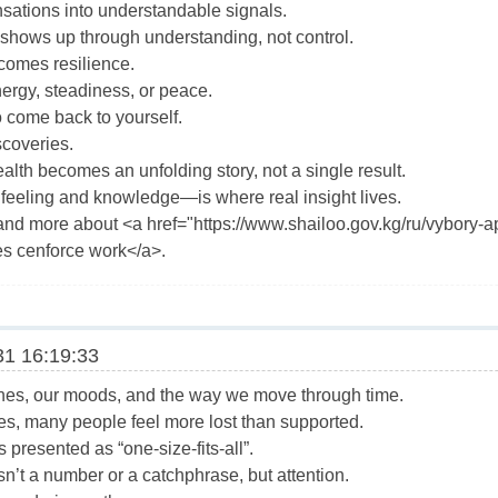
ations into understandable signals.
 shows up through understanding, not control.
ecomes resilience.
nergy, steadiness, or peace.
to come back to yourself.
scoveries.
alth becomes an unfolding story, not a single result.
eeling and knowledge—is where real insight lives.
tand more about <a href="https://www.shailoo.gov.kg/ru/vybory-a
s cenforce work</a>.
1 16:19:33
tines, our moods, and the way we move through time.
es, many people feel more lost than supported.
 presented as “one-size-fits-all”.
isn’t a number or a catchphrase, but attention.