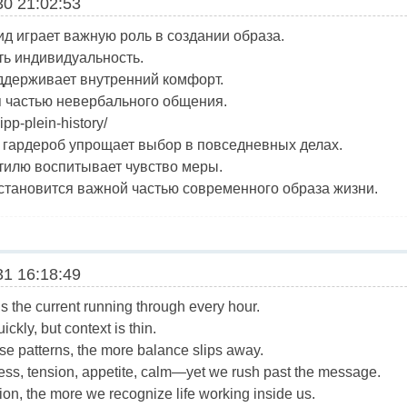
0 21:02:53
 играет важную роль в создании образа.
ть индивидуальность.
ддерживает внутренний комфорт.
 частью невербального общения.
ipp-plein-history/
 гардероб упрощает выбор в повседневных делах.
тилю воспитывает чувство меры.
 становится важной частью современного образа жизни.
1 16:18:49
t’s the current running through every hour.
kly, but context is thin.
e patterns, the more balance slips away.
ss, tension, appetite, calm—yet we rush past the message.
on, the more we recognize life working inside us.