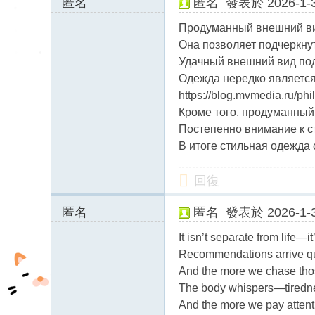
匿名
匿名
發表於 2026-1-3
67.201.58.x:9460
Продуманный внешний вид
Она позволяет подчеркну
Удачный внешний вид по
Одежда нередко является
https://blog.mvmedia.ru/phil
Кроме того, продуманный
Постепенно внимание к с
В итоге стильная одежда
回復
匿名
匿名
發表於 2026-1-3
194.99.27.x:1234
It isn’t separate from life—i
0
Recommendations arrive quic
And the more we chase thos
The body whispers—tiredne
And the more we pay attenti