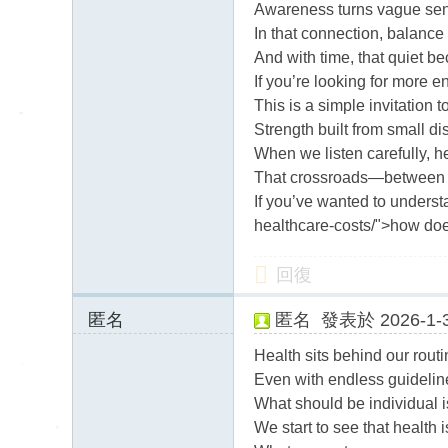
Awareness turns vague sens
In that connection, balance
And with time, that quiet b
If you’re looking for more e
This is a simple invitation 
Strength built from small di
When we listen carefully, he
That crossroads—between f
If you’ve wanted to unders
healthcare-costs/">how doe
回復
匿名
匿名
發表於 2026-1-3
45.148.124.x:120
Health sits behind our rou
87
Even with endless guidelin
What should be individual is
We start to see that health 