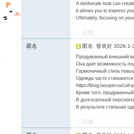
A deliberate look can creat
It allows you to express you
Ultimately, focusing on your
回復
匿名
匿名
發表於 2026-1-3
67.201.58.x:1241
Продуманный внешний вид
0
Она дает возможность по
Гармоничный стиль повыш
Одежда часто становится
https://blog.lasuper.ru/cult-p
Кроме того, продуманный
В долгосрочной перспекти
В результате стильная о
回復