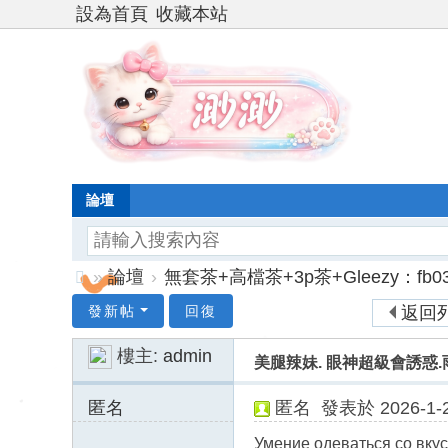
設為首頁
收藏本站
論壇
»
論壇
›
無套茶+高檔茶+3p茶+Gleezy：fb03
台
發新帖
回復
返回
灣
樓主:
admin
美腿辣妹. 眼神超級會誘惑.雨萱 
渺
渺
匿名
匿名
發表於 2026-1-2
外
45.159.22.x:1003
Умение одеваться со вку