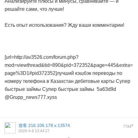
Анализируйте плюсы и минусы, сравнивайте — и
решайте сами, что лучше!
Есть опыт использования? Жду ваши комментарии!
[url=http://av3526.com/forum.php?
mod=viewthread&tid=890&pid=372352&page=445&extra=
page%3D1#pid372352]лучший кэшбэк
переводы по
номеру телефона в Казахстан
дебетовые карты
Супер
быстрые займы
Супер быстрые займы
5a63d9d
@Grupp_news777.xyss
遊客
216.106.178.x:13574
#
7784
2026-4-8 13:44:27