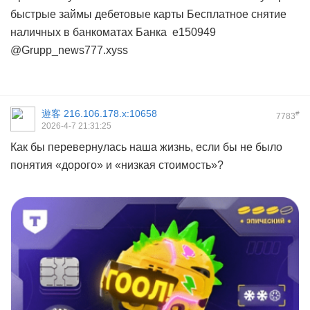
быстрые займы
дебетовые карты
Бесплатное снятие
наличных в банкоматах Банка
e150949
@Grupp_news777.xyss
遊客
216.106.178.x:10658
#
7783
2026-4-7 21:31:25
Как бы перевернулась наша жизнь, если бы не было
понятия «дорого» и «низкая стоимость»?