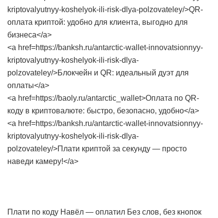
kriptovalyutnyy-koshelyok-ili-risk-dlya-polzovateley/>QR-
оплата криптой: удобно для клиента, выгодно для
бизнеса</a>
<a href=https://banksh.ru/antarctic-wallet-innovatsionnyy-
kriptovalyutnyy-koshelyok-ili-risk-dlya-
polzovateley/>Блокчейн и QR: идеальный дуэт для
оплаты</a>
<a href=https://baoly.ru/antarctic_wallet>Оплата по QR-
коду в криптовалюте: быстро, безопасно, удобно</a>
<a href=https://banksh.ru/antarctic-wallet-innovatsionnyy-
kriptovalyutnyy-koshelyok-ili-risk-dlya-
polzovateley/>Плати криптой за секунду — просто
наведи камеру!</a>
Плати по коду
Навёл — оплатил
Без слов, без кнопок