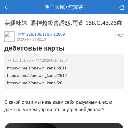
便宜大腕+無套茶
美腿辣妹. 眼神超級會誘惑.雨萱 158.C.45.26歲
遊客
216.106.178.x:12609
#
7781
2026-4-7 13:42:13
дебетовые карты
?? 135.181.79.x ??? 2025-8-16 12:54
https://t.me/s/onewin_kanal/2611
https://t.me/s/onewin_kanal/2612
https://t.me/s/onewin_kanal/26 ...
С какой стати мы называем себя разумными, если
даже не можем управлять внутренний диалог?