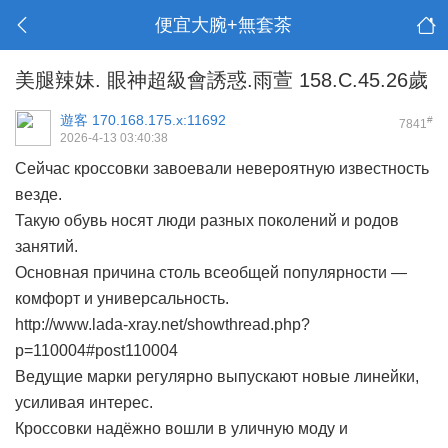
便宜大腕+無套茶
美腿辣妹. 眼神超級會誘惑.雨萱 158.C.45.26歲
遊客
170.168.175.x:11692
#
7841
2026-4-13 03:40:38
Сейчас кроссовки завоевали невероятную известность
везде.
Такую обувь носят люди разных поколений и родов
занятий.
Основная причина столь всеобщей популярности —
комфорт и универсальность.
http://www.lada-xray.net/showthread.php?
p=110004#post110004
Ведущие марки регулярно выпускают новые линейки,
усиливая интерес.
Кроссовки надёжно вошли в уличную моду и