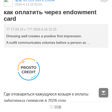
遊客
93.119.169.x:13184
7850
2026-4-13 15:32:02
как оплатить через endowment
card
?? 77.83.24.x ??? 2026-3-16 22:15
Dressing well creates a positive first impression.
A outfit communicates volumes before a person ac ...
Где отовариться кажущуюся козыря к оплаты
забугорных сервисов в 2026 году
回復
Оплата заморских услуг, таковских чисто Netflix, Spotify,