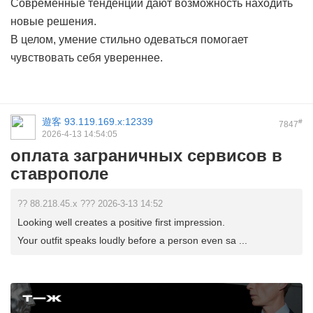
Современные тенденции дают возможность находить
новые решения.
В целом, умение стильно одеваться помогает
чувствовать себя увереннее.
遊客
93.119.169.x:12339
#
7847
2026-4-13 14:54:05
оплата заграничных сервисов в
ставрополе
?? 88.218.45.x ??? 2026-3-13 14:52
Looking well creates a positive first impression.
Your outfit speaks loudly before a person even sa ...