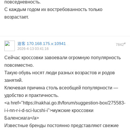
повседневность.
С каждым годом их востребованность только
возрастает.
遊客
170.168.175.x:10941
#
7842
2026-4-13 03:41:16
Сейчас кроссовки завоевали огромную популярность
повсеместно.
Такую обувь носят люди разных возрастов и родов
занятий.
Ключевая причина столь всеобщей популярности —
удобство и практичность.
<a href="https://nakhai.go.th/forum/suggestion-box/275583-
i-i-nn-r-i-d-sci-lucshi-i">мужские кроссовки
Баленсиага</a>
Известные бренды постоянно представляют свежие