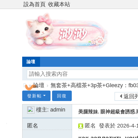
設為首頁
收藏本站
論壇
»
論壇
›
無套茶+高檔茶+3p茶+Gleezy：fb03
台
發新帖
回復
返回
灣
樓主:
admin
美腿辣妹. 眼神超級會誘惑.雨萱 
渺
渺
匿名
匿名
發表於 2026-4-1
外
205.237.111.x:14
как заплатить you