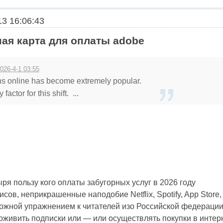
3 16:06:43
ая карта для оплаты adobe
026-4-1 03:55
s online has become extremely popular.
factor for this shift. ...
ря пользу кого оплаты забугорных услуг в 2026 году
сов, неприкрашенные наподобие Netflix, Spotify, App Store
ложной упражнением к читателей изо Российской федераци
живить подписки или — или осуществлять покупки в интерн