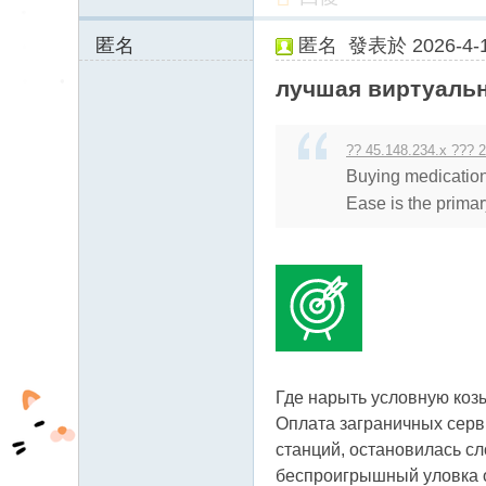
匿名
匿名
發表於 2026-4-1
93.119.169.x:126
лучшая виртуальн
83
?? 45.148.234.x ??? 2
Buying medication
Ease is the primary 
Где нарыть условную козы
Оплата заграничных серви
станций, остановилась с
беспроигрышный уловка о