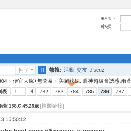
用戶名
密碼
熱搜:
活動
交友
discuz
帖子
搜
04
›
便宜大腕+無套茶
›
美腿辣妹. 眼神超級會誘惑.雨萱 158
索
列表
1 ...
782
783
784
785
786
787
[複製鏈接]
158.C.45.26歲
3 15:50:12
tube best если обитаешь в россии