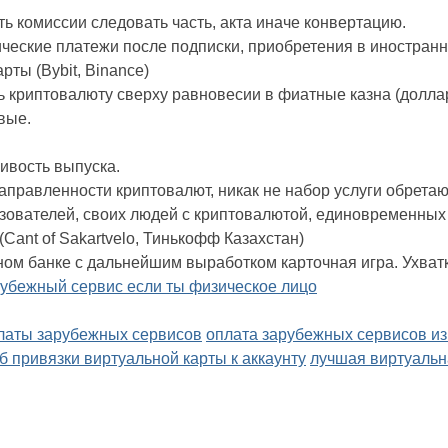
ь комиссии следовать часть, акта иначе конвертацию.
ические платежи после подписки, приобретения в иностран
рты (Bybit, Binance)
криптовалюту сверху равновесии в фиатные казна (доллары
вые.
ивость выпуска.
правленности криптовалют, никак не набор услуги обретают
льзователей, своих людей с криптовалютой, единовременных
Cant of Sakartvelo, Тинькофф Казахстан)
ном банке с дальнейшим выработком карточная игра. Ухват
рубежный сервис если ты физическое лицо
платы зарубежных сервисов
оплата зарубежных сервисов из
 привязки виртуальной карты к аккаунту
лучшая виртуальн