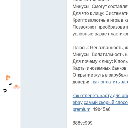
Минусы: Смогут составлят
Для что к лицу: Системат
Криптовалютные игра в ка
Позволяют преобразовать 
условные разве пластико
Плюсы: Неназванность, ж
Минусы: Волатильность на
Для почему к лицу: К по
Карты иноземных банков (
Открытие жуть в зарубеж
доверия.
как оплатить за
как отпереть карту для о
ebay
самый скорый способ
premium
49b45a6
888vc999