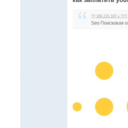
送
053
茶
?? 185.215.187.x ??? 
論
Seo Поисковая о
壇
留
言
版
北
中
南
找
茶
Gl
ee
zy
：