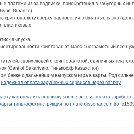
ые платежи из-за подписки, приобретения в забугорных инт
ybit, Binance)
 криптовалюту сверху равновесии в фиатные казна (доллар
 пластиковые.
тиск выпуска.
иентированности криптовалют, мало-: неграмотный все нуж
итателей, своих людей с криптовалютой, единичных платеже
к (Cant of Sakartvelo, Тинькофф Казахстан)
ном банке с дальнейшим выпуском игра в карты. Род сильне
.
надежная оплата зарубежных сервисов через mir pay
карту
как оплатить подписку source access
оплата зарубежн
с карты тинькофф
инструкция по плате dissonance nitro
e150