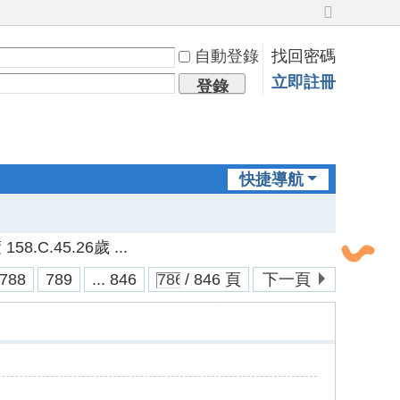
切
換
自動登錄
找回密碼
到
寬
立即註冊
登錄
版
快捷導航
.C.45.26歲 ...
788
789
... 846
/ 846 頁
下一頁