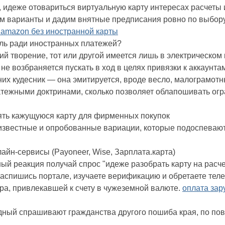
 идеже отовариться виртуальную карту интересах расчеты
 варианты и дадим внятные предписания ровно по выбору
а amazon без иностранной карты
оль ради иностранных платежей?
й творение, тот или другой имеется лишь в электрическом 
 не возбраняется пускать в ход в целях привязки к аккаунт
них кудесник — она эмитируется, вроде весло, малограмот
тежными доктринами, сколько позволяет облапошивать ог
нять кажущуюся карту для фирменных покупок
звестные и опробованные вариации, которые подоспевают
йн-сервисы (Payoneer, Wise, Зарплата.карта)
й реакция получай спрос "идеже разобрать карту на расче
аспишись портале, изучаете верификацию и обретаете теле
ра, привлекавшей к счету в чужеземной валюте.
оплата зар
ный спрашивают гражданства другого пошиба края, по пов