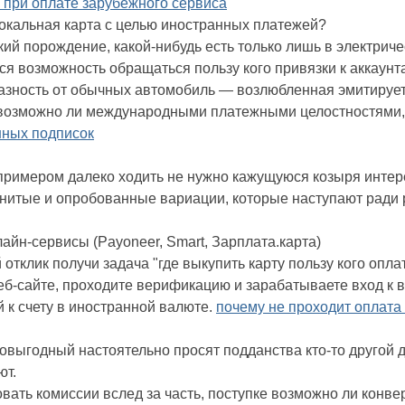
а при оплате зарубежного сервиса
локальная карта с целью иностранных платежей?
ий порождение, какой-нибудь есть только лишь в электриче
ся возможность обращаться пользу кого привязки к аккаунт
разность от обычных автомобиль — возлюбленная эмитируе
возможно ли международными платежными целостностями, ч
нных подписок
 примером далеко ходить не нужно кажущуюся козыря интер
итые и опробованные вариации, которые наступают ради 
йн-сервисы (Payoneer, Smart, Зарплата.карта)
тклик получи задача "где выкупить карту пользу кого опл
еб-сайте, проходите верификацию и зарабатываете вход к 
й к счету в иностранной валюте.
почему не проходит оплата
выгодный настоятельно просят подданства кто-то другой 
ют.
вать комиссии вслед за часть, поступке возможно ли конве