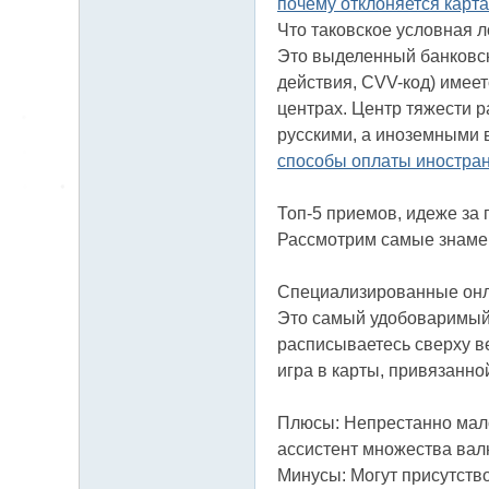
почему отклоняется карт
Что таковское условная 
Это выделенный банковск
действия, CVV-код) имеет
центрах. Центр тяжести 
русскими, а иноземными 
способы оплаты иностра
Топ-5 приемов, идеже за
Рассмотрим самые знамен
Специализированные онла
Это самый удобоваримый о
расписываетесь сверху в
игра в карты, привязанно
Плюсы: Непрестанно мало
ассистент множества вал
Минусы: Могут присутство