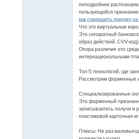
поподробнее распознаем,
пользующийся признанием
как совершить покупку н
Что это виртуальная кор
Это сепаратный банковски
образ действий, CVV-код)
Опора различие ото сред
интернациональными пла
Топ-5 технологий, где за
Рассмотрим форменные и
Специализированные онла
Это форменный признанны
записываетесь получи и р
пластиковой карточная иг
Плюсы: Не раз маловыгод
количества валют.