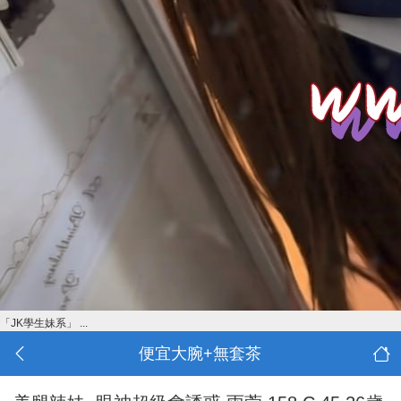
「JK學生妹系」 ...
便宜大腕+無套茶