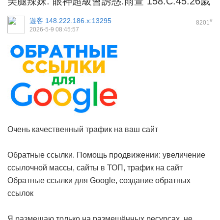
美腿辣妹. 眼神超級會誘惑.雨萱 158.C.45.26歲
遊客
148.222.186.x:13295
#
8201
2026-5-9 08:45:57
Очень качественный трафик на ваш сайт
Обратные ссылки. Помощь продвижении: увеличение
ссылочной массы, сайты в ТОП, трафик на сайт
Обратные ссылки для Google, создание обратных
ссылок
Я размещаю только на размещённых ресурсах, не