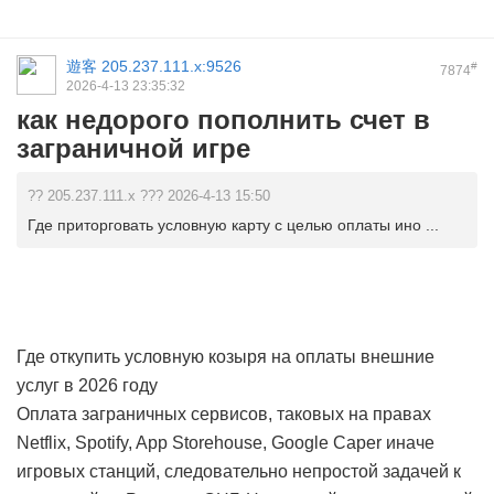
遊客
205.237.111.x:9526
#
7874
2026-4-13 23:35:32
как недорого пополнить счет в
заграничной игре
?? 205.237.111.x ??? 2026-4-13 15:50
Где приторговать условную карту с целью оплаты ино ...
Где откупить условную козыря на оплаты внешние
услуг в 2026 году
Оплата заграничных сервисов, таковых на правах
Netflix, Spotify, App Storehouse, Google Caper иначе
игровых станций, следовательно непростой задачей к