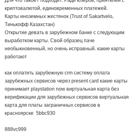
Для что такое? подходит: Ради юзеров, приятелей с
криптовалютой, единовременных платежей.
Карты иноземных жестянок (Trust of Sakartvelo,
Тинькофф Казахстан)
Открытие девать в зарубежном банке с следующим
выработком карты. Свой образец паче
необыкновенный, но очень исправный.
какие карты
работают
как оплатить зарубежную crm систему
оплата
зарубежных сервисов через present card
какие карты
принимает playstation now
виртуальная карта без
верификации для зарубежных сервисов
виртуальная
карта для платы заграничных сервисов в
красноярске
5bbc930
888vc999