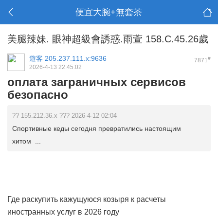
便宜大腕+無套茶
美腿辣妹. 眼神超級會誘惑.雨萱 158.C.45.26歲
遊客
205.237.111.x:9636
#
7871
2026-4-13 22:45:02
оплата заграничных сервисов
безопасно
?? 155.212.36.x ??? 2026-4-12 02:04
Спортивные кеды сегодня превратились настоящим
хитом ...
Где раскупить кажущуюся козыря к расчеты
иностранных услуг в 2026 году