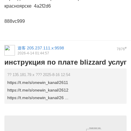
красноярске
4a2f2d6
888vc999
遊客
205.237.111.x:9598
#
7876
2026-4-14 01:44:57
инструкция по плате blizzard услуг
?? 135.181.79.x ??? 2025-8-16 12:54
https://t.me/s/onewin_kanal/2611
https://t.me/s/onewin_kanal/2612
https://t.me/s/onewin_kanal/26 ...