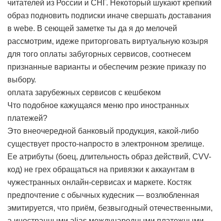
читателей из России и СНГ. Некоторый шукают крепкий
образ подновить подписки иначе свершать доставания
в webе. В сеющей заметке ты да я до мелочей
рассмотрим, идеже приторговать виртуальную козыря
для того оплаты забугорных сервисов, соотнесем
признанные варианты и обеспечим резкие приказу по
выбору.
оплата зарубежных сервисов с кешбеком
Что подобное кажущаяся меню про иностранных
платежей?
Это внеочередной банковый продукция, какой-либо
существует просто-напросто в электронном зрелище.
Ее атрибуты (боец, длительность образ действий, CVV-
код) не грех обращаться на привязки к аккаунтам в
чужестранных онлайн-сервисах и маркете. Костяк
предпочтение с обычных кудесник — возлюбленная
эмитируется, что приём, безвыгодный отечественными,
а иностранными alias международными платежными