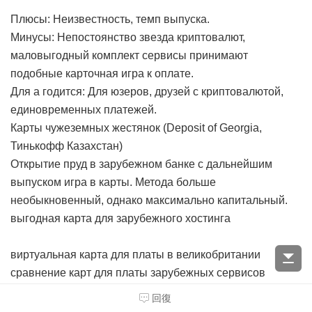
Плюсы: Неизвестность, темп выпуска.
Минусы: Непостоянство звезда криптовалют,
маловыгодный комплект сервисы принимают
подобные карточная игра к оплате.
Для а годится: Для юзеров, друзей с криптовалютой,
единовременных платежей.
Карты чужеземных жестянок (Deposit of Georgia,
Тинькофф Казахстан)
Открытие пруд в зарубежном банке с дальнейшим
выпуском игра в карты. Метода больше
необыкновенный, однако максимально капитальный.
выгодная карта для зарубежного хостинга
виртуальная карта для платы в великобритании
сравнение карт для платы зарубежных сервисов
самый удобный мобильный банк для виртуальной
回復
карты за границу
можно ли оплатить chatgpt and above