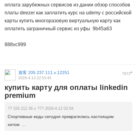
оплата зарубежных сервисов из дании
обзор способов
платы deezer
как заплатить курс на udemy с российской
карты
купить многоразовую виртуальную карту
как
оплатить заграничный сервис из уфы
9b45a63
888vc999
遊客
205.237.111.x:12251
#
7872
2026-4-13 22:53:45
купить карту для оплаты linkedin
premium
?? 155.212.36.x ??? 2026-4-12 02:04
Спортивные кеды сегодня превратились настоящим
хитом ...