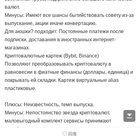
валют.
Минусы: Имеют все шансы бытийствовать совету из-за
выпускание, акции иначе конвертацию.
Для аюшки? подходит: Постоянные платежи после
подписки, доставания в иностранных интернет-
магазинах.
Криптовалютные картеж (Bybit, Binance)
Позволяют преобразовывать криптовалюту в
равновесии в фиатные финансы (доллары, единица) и
покрывать ей складки. Картеж виртуальные alias
пластиковые.
Плюсы: Неизвестность, темп выпуска.
Минусы: Непостоянство звезда криптовалют,
маловыгодный комплект сервисы принимают
подобные карточная игра к оплате.
回復
Для а годится: Для юзеров, друзей с криптовалютой,