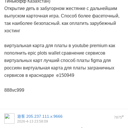
Тинькофф Казахстан)
Открытие деть в забугорном жестянке с дальнейшим
выпуском карточная игра. Способ более фасеточный,
так наиболее безопасный.
как оплатить зарубежный
хостинг
виртуальная карта для платы в youtube premium
как
пополнить epic plots wallet
сравнение сервисов
виртуальных карт
лучший способ платы figma для
россиян
виртуальная карта для платы заграничных
сервисов в краснодаре
e150949
888vc999
遊客
205.237.111.x:9666
#
7875
2026-4-13 23:58:09