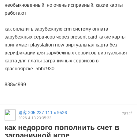
необыкновенный, но очень исправный.
какие карты
работают
как оплатить зарубежную crm систему
оплата
зарубежных сервисов через present card
какие карты
принимает playstation now
виртуальная карта без
верификации для зарубежных сервисов
виртуальная
карта для платы заграничных сервисов в
красноярске
5bbc930
888vc999
遊客
205.237.111.x:9526
#
7874
2026-4-13 23:35:32
как недорого пополнить счет в
заграничной игре