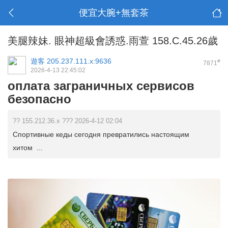
便宜大腕+無套茶
美腿辣妹. 眼神超級會誘惑.雨萱 158.C.45.26歲
遊客
205.237.111.x:9636
#
7871
2026-4-13 22:45:02
оплата заграничных сервисов
безопасно
?? 155.212.36.x ??? 2026-4-12 02:04
Спортивные кеды сегодня превратились настоящим
хитом ...