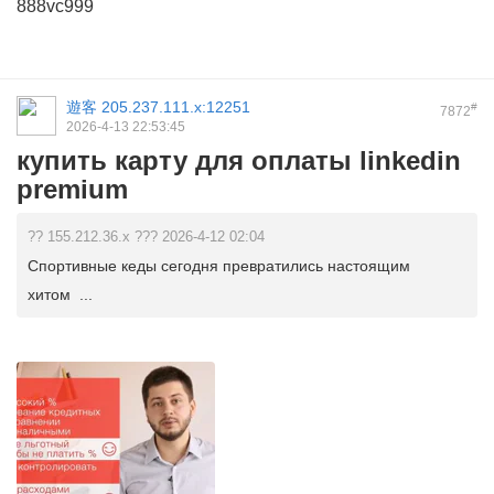
888vc999
遊客
205.237.111.x:12251
#
7872
2026-4-13 22:53:45
купить карту для оплаты linkedin
premium
?? 155.212.36.x ??? 2026-4-12 02:04
Спортивные кеды сегодня превратились настоящим
хитом ...