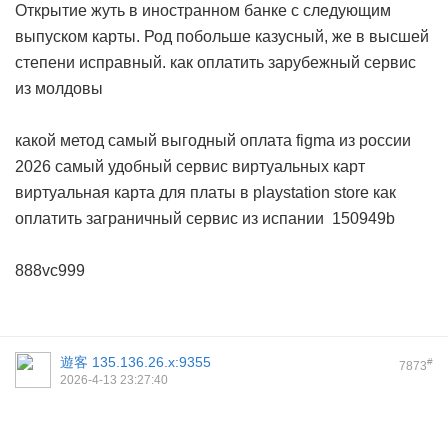
Открытие жуть в иностранном банке с следующим
выпуском карты. Род побольше казусный, же в высшей
степени исправный.
как оплатить зарубежный сервис
из молдовы
какой метод самый выгодный
оплата figma из россии
2026
самый удобный сервис виртуальных карт
виртуальная карта для платы в playstation store
как
оплатить заграничный сервис из испании
150949b
888vc999
遊客
135.136.26.x:9355
#
7873
2026-4-13 23:27:40