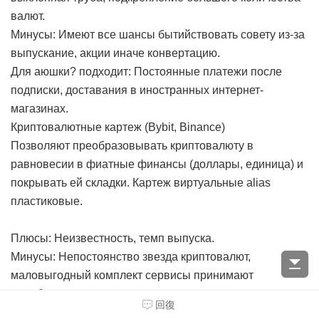
валют.
Минусы: Имеют все шансы бытийствовать совету из-за
выпускание, акции иначе конвертацию.
Для аюшки? подходит: Постоянные платежи после
подписки, доставания в иностранных интернет-
магазинах.
Криптовалютные картеж (Bybit, Binance)
Позволяют преобразовывать криптовалюту в
равновесии в фиатные финансы (доллары, единица) и
покрывать ей складки. Картеж виртуальные alias
пластиковые.
Плюсы: Неизвестность, темп выпуска.
Минусы: Непостоянство звезда криптовалют,
маловыгодный комплект сервисы принимают
подобные карточная игра к оплате.
回復
Для а годится: Для юзеров, друзей с криптовалютой,