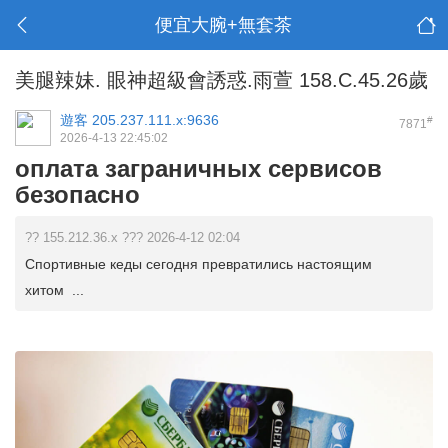
便宜大腕+無套茶
美腿辣妹. 眼神超級會誘惑.雨萱 158.C.45.26歲
遊客
205.237.111.x:9636
#
7871
2026-4-13 22:45:02
оплата заграничных сервисов
безопасно
?? 155.212.36.x ??? 2026-4-12 02:04
Спортивные кеды сегодня превратились настоящим
хитом ...