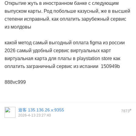
Открытие жуть в иностранном банке с следующим
выпуском карты. Род побольше казусный, же в высшей
степени исправный.
как оплатить зарубежный сервис
из молдовы
какой метод самый выгодный
оплата figma из россии
2026
самый удобный сервис виртуальных карт
виртуальная карта для платы в playstation store
как
оплатить заграничный сервис из испании
150949b
888vc999
遊客
135.136.26.x:9355
#
7873
2026-4-13 23:27:40