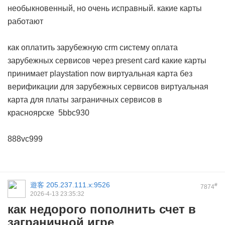
необыкновенный, но очень исправный.
какие карты
работают
как оплатить зарубежную crm систему
оплата
зарубежных сервисов через present card
какие карты
принимает playstation now
виртуальная карта без
верификации для зарубежных сервисов
виртуальная
карта для платы заграничных сервисов в
красноярске
5bbc930
888vc999
遊客
205.237.111.x:9526
#
7874
2026-4-13 23:35:32
как недорого пополнить счет в
заграничной игре