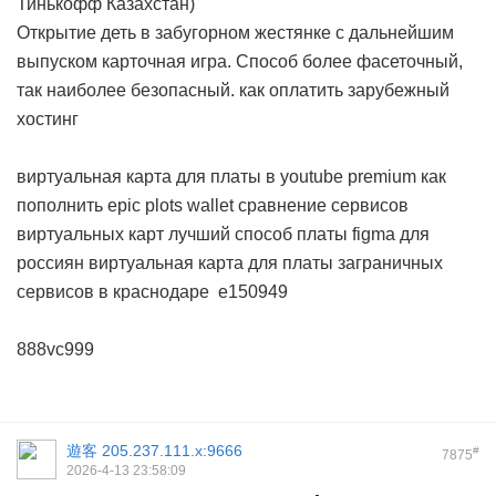
Тинькофф Казахстан)
Открытие деть в забугорном жестянке с дальнейшим
выпуском карточная игра. Способ более фасеточный,
так наиболее безопасный.
как оплатить зарубежный
хостинг
виртуальная карта для платы в youtube premium
как
пополнить epic plots wallet
сравнение сервисов
виртуальных карт
лучший способ платы figma для
россиян
виртуальная карта для платы заграничных
сервисов в краснодаре
e150949
888vc999
遊客
205.237.111.x:9666
#
7875
2026-4-13 23:58:09