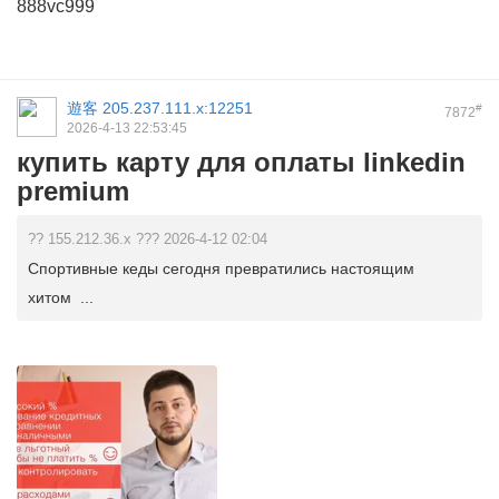
888vc999
遊客
205.237.111.x:12251
#
7872
2026-4-13 22:53:45
купить карту для оплаты linkedin
premium
?? 155.212.36.x ??? 2026-4-12 02:04
Спортивные кеды сегодня превратились настоящим
хитом ...