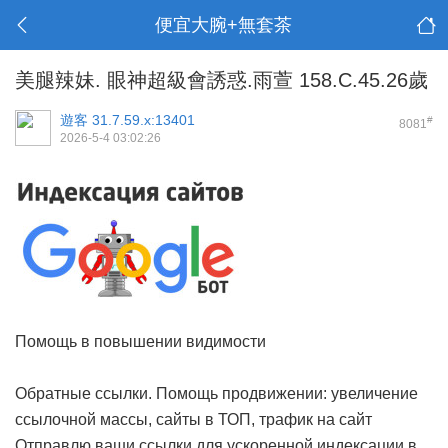
便宜大腕+無套茶
美腿辣妹. 眼神超級會誘惑.雨萱 158.C.45.26歲
遊客
31.7.59.x:13401
#
8081
2026-5-4 03:02:26
Помощь в повышении видимости
Обратные ссылки. Помощь продвижении: увеличение
ссылочной массы, сайты в ТОП, трафик на сайт
Отправлю ваши ссылки для ускоренной индексации в