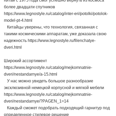
Китай с 1975 года смог успешно вернуть из космоса
более двадцати спутников
https://www.legnostyle.ru/catalog/inter-eri/potolki/potolok-
model-pt-4.html
Китайцы уверены, что технология, связанная с
такими космическими аппаратам, уже доказала свою
надежность https://www.legnostyle.ru/filenchatye-
dveri.html
Широкий ассортимент
https://www.legnostyle.ru/catalog/mejkomnatnie-
dveri/nestandarnye/a-15.html
У нас можно увидеть большое разнообразие
эксклюзивной немецкой корпусной и мягкой мебели
https://www.legnostyle.ru/catalog/mejkomnatnie-
dveri/nestandarnye/?PAGEN_1=14
Каждый сможет подобрать подходящий гарнитур под
определенное стилевое решение