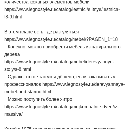
количества кожаных элементов мебели
https://www.legnostyle.ru/catalog/lestnici/elitnye/lestnica-
l8-9.html
В этом плане есть, где разгуляться
https://www.legnostyle.ru/catalog/mebel/?PAGEN_1=18
Конечно, можно приобрести мебель из натурального
дерева
https://www.legnostyle.ru/catalog/mebel/derevyannye-
stoly/s-8.html
Однако это не так уж и дёшево, если заказывать у
профессионалов https://www.legnostyle.ru/derevyannaya-
mebel-pod-starinu.html
Можно поступить более хитро
https://www.legnostyle.ru/catalog/mejkomnatnie-dveri/iz-
massiva/