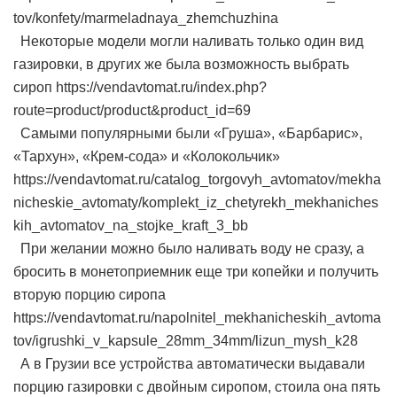
tov/konfety/marmeladnaya_zhemchuzhina
Некоторые модели могли наливать только один вид
газировки, в других же была возможность выбрать
сироп https://vendavtomat.ru/index.php?
route=product/product&product_id=69
Самыми популярными были «Груша», «Барбарис»,
«Тархун», «Крем-сода» и «Колокольчик»
https://vendavtomat.ru/catalog_torgovyh_avtomatov/mekha
nicheskie_avtomaty/komplekt_iz_chetyrekh_mekhaniches
kih_avtomatov_na_stojke_kraft_3_bb
При желании можно было наливать воду не сразу, а
бросить в монетоприемник еще три копейки и получить
вторую порцию сиропа
https://vendavtomat.ru/napolnitel_mekhanicheskih_avtoma
tov/igrushki_v_kapsule_28mm_34mm/lizun_mysh_k28
А в Грузии все устройства автоматически выдавали
порцию газировки с двойным сиропом, стоила она пять