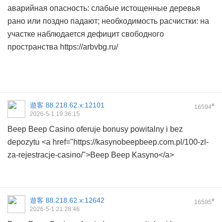
аварийная опасность: слабые истощенные деревья
рано или поздно падают; необходимость расчистки: на
участке наблюдается дефицит свободного
пространства https://arbvbg.ru/
遊客
88.218.62.x:12101
#
16594
2026-5-1 19:36:15
Beep Beep Casino oferuje bonusy powitalny i bez
depozytu <a href="https://kasynobeepbeep.com.pl/100-zl-
za-rejestracje-casino/">Beep Beep Kasyno</a>
遊客
88.218.62.x:12642
#
16595
2026-5-1 21:28:46