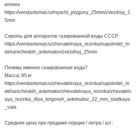
копеек
https://vendavtomat.ru/myachi_pryguny_25mm/zvezdnyj_2
5mm
Сиропы для аппаратов газированной воды СССР
https://vendavtomat.ru/zhevatelnaya_rezinka/napolnitel_m
ekhanicheskih_avtomatov/zvezdnyj_25mm
Почему именно газированная вода?
Масса: 95 кг
https://vendavtomat.ru/zhevatelnaya_rezinka/napolnitel_m
ekhanicheskih_avtomatov/zhevatelnaya_rezinka/zhevateln
aya_rezinka_dlya_torgovyh_avtomatov_22_mm_sladkaya
_vata
Средняя цена при продаже порции / литра / шт.: