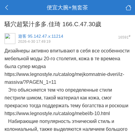
便宜大腕+無套茶
騷穴超緊汁多多.佳琦 166.C.47.30歲
遊客
95.142.47.x:11214
#
16591
2026-4-30 17:49:19
Дизайнеры активно впитывают в себя все особенности
мебельной моды 20-го столетия, кожа в те времена
была супер модна
https://www.legnostyle.ru/catalog/mejkomnatnie-dveri/iz-
massiva/?PAGEN_1=11
Это объясняется тем что определенные стили
пестрили шиком, такой материал как кожа, смог
прекрасно тогда поддержать тему богатства и роскоши
https://www.legnostyle.ru/catalog/mebel/b-10.html
Набирающие популярность этнический стиль и
колониальный, также выделяются наличием большого