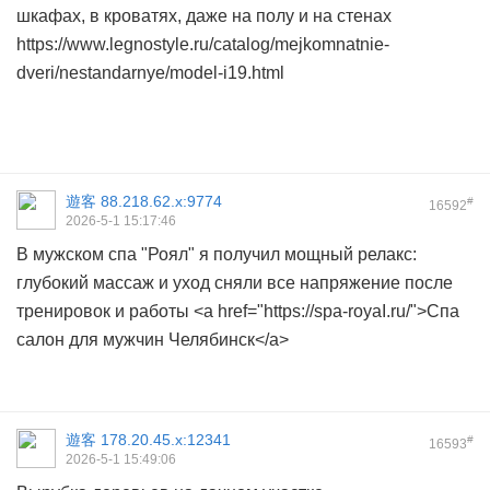
шкафах, в кроватях, даже на полу и на стенах
https://www.legnostyle.ru/catalog/mejkomnatnie-
dveri/nestandarnye/model-i19.html
遊客
88.218.62.x:9774
#
16592
2026-5-1 15:17:46
В мужском спа "Роял" я получил мощный релакс:
глубокий массаж и уход сняли все напряжение после
тренировок и работы <a href="https://spa-royaI.ru/">Спа
салон для мужчин Челябинск</a>
遊客
178.20.45.x:12341
#
16593
2026-5-1 15:49:06