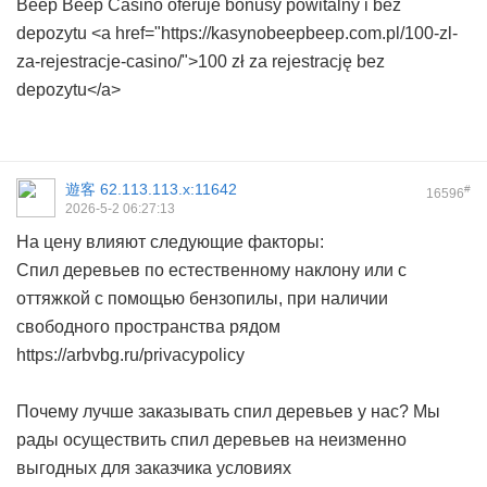
Beep Beep Casino oferuje bonusy powitalny i bez
depozytu <a href="https://kasynobeepbeep.com.pl/100-zl-
za-rejestracje-casino/">100 zł za rejestrację bez
depozytu</a>
遊客
62.113.113.x:11642
#
16596
2026-5-2 06:27:13
На цену влияют следующие факторы:
Спил деревьев по естественному наклону или с
оттяжкой с помощью бензопилы, при наличии
свободного пространства рядом
https://arbvbg.ru/privacypolicy
Почему лучше заказывать спил деревьев у нас? Мы
рады осуществить спил деревьев на неизменно
выгодных для заказчика условиях