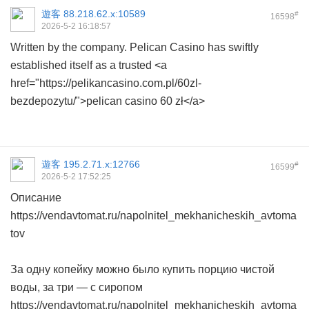
遊客
88.218.62.x:10589
#
16598
2026-5-2 16:18:57
Written by the company. Pelican Casino has swiftly
established itself as a trusted <a
href="https://pelikancasino.com.pl/60zl-
bezdepozytu/">pelican casino 60 zł</a>
遊客
195.2.71.x:12766
#
16599
2026-5-2 17:52:25
Описание
https://vendavtomat.ru/napolnitel_mekhanicheskih_avtoma
tov
За одну копейку можно было купить порцию чистой
воды, за три — с сиропом
https://vendavtomat.ru/napolnitel_mekhanicheskih_avtoma