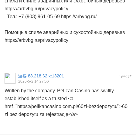
спила и спиле аварийных или сухостойных деревьев
https://arbvbg.ru/privacypolicy
Тел.: +7 (903) 961-05-69 https://arbvbg.ru/
Помощь в спиле аварийных и сухостойных деревьев
https://arbvbg.ru/privacypolicy
遊客
88.218.62.x:13201
#
16597
2026-5-2 14:27:56
Written by the company. Pelican Casino has swiftly
established itself as a trusted <a
href="https://pelikancasino.com.pl/60zl-bezdepozytu/">60
zł bez depozytu za rejestrację</a>