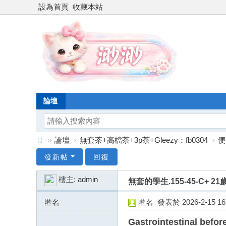
設為首頁
收藏本站
論壇
»
論壇
›
無套茶+高檔茶+3p茶+Gleezy：fb0304
›
便
台
發新帖
回復
灣
樓主:
admin
無套的學生.155-45-C+ 21
渺
渺
匿名
匿名
發表於 2026-2-15 16:
外
158.69.119.x:12313
Gastrointestinal befor