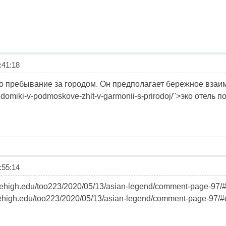
41:18
то пребывание за городом. Он предполагает бережное взаи
kodomiki-v-podmoskove-zhit-v-garmonii-s-prirodoj/">эко отель
55:14
s.lehigh.edu/too223/2020/05/13/asian-legend/comment-page-97
.lehigh.edu/too223/2020/05/13/asian-legend/comment-page-97