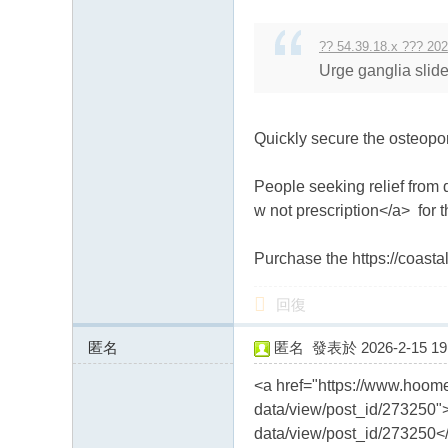
送
茶
?? 54.39.18.x ??? 202
論
Urge ganglia slide
壇
留
Quickly secure the osteopor
言
版
People seeking relief from
北
w not prescription</a> for t
中
Purchase the https://coasta
南
找
回復
茶
匿名
匿名
發表於 2026-2-15 19:
Gl
178.217.99.x:11630
ee
<a href="https://www.hoome
zy
data/view/post_id/273250">
data/view/post_id/273250<
：