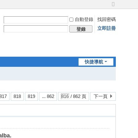
切
換
自動登錄
找回密碼
到
寬
立即註冊
登錄
版
快捷導航
817
818
819
... 862
/ 862 頁
下一頁
alba.