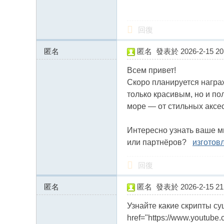
fb
03
回復
04
匿名
匿名
發表於 2026-2-15 20:
146.103.114.x:14018
Всем привет!
Скоро планируется награж
только красивым, но и по
море — от стильных акс
Интересно узнать ваше м
или партнёров?
изготов
回復
匿名
匿名
發表於 2026-2-15 21:
178.217.99.x:10948
Узнайте какие скрипты су
href="https://www.youtube