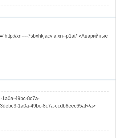
ttp://xn----7sbxhkjacvia.xn--p1ai/">Аварийные
3-1a0a-49bc-8c7a-
3b3debc3-1a0a-49bc-8c7a-ccdb6eec65af</a>