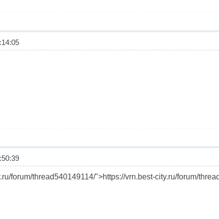
14:05
50:39
ity.ru/forum/thread540149114/">https://vrn.best-city.ru/forum/thr