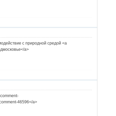
модействие с природной средой <a
 подмосковье</a>
/#comment-
/#comment-46596</a>