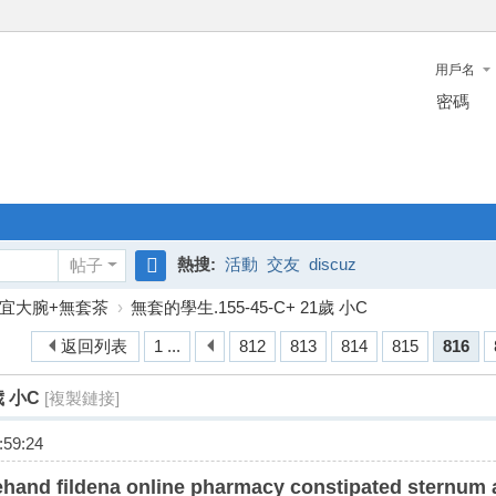
用戶名
密碼
熱搜:
活動
交友
discuz
帖子
搜
宜大腕+無套茶
›
無套的學生.155-45-C+ 21歲 小C
索
返回列表
1 ...
812
813
814
815
816
歲 小C
[複製鏈接]
59:24
ehand fildena online pharmacy constipated sternum 