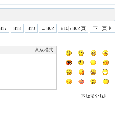
817
818
819
... 862
/ 862 頁
下一頁
高級模式
本版積分規則