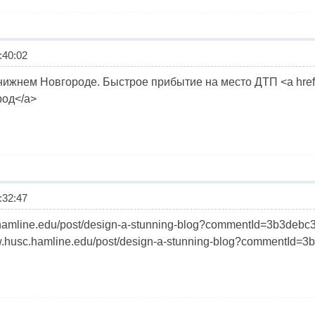
40:02
жнем Новгороде. Быстрое прибытие на место ДТП <a href="h
род</a>
32:47
.hamline.edu/post/design-a-stunning-blog?commentId=3b3debc
w.husc.hamline.edu/post/design-a-stunning-blog?commentId=