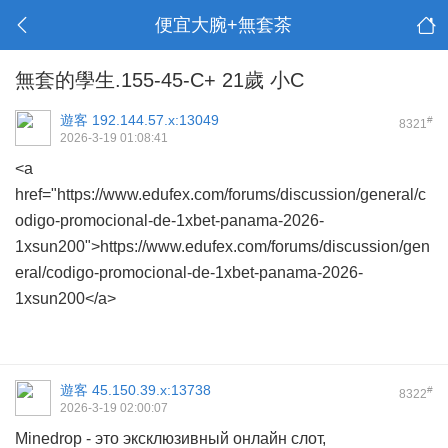
便宜大腕+無套茶
無套的學生.155-45-C+ 21歲 小C
遊客
192.144.57.x:13049
#
8321
2026-3-19 01:08:41
<a
href="https://www.edufex.com/forums/discussion/general/c
odigo-promocional-de-1xbet-panama-2026-
1xsun200">https://www.edufex.com/forums/discussion/gen
eral/codigo-promocional-de-1xbet-panama-2026-
1xsun200</a>
遊客
45.150.39.x:13738
#
8322
2026-3-19 02:00:07
Minedrop - это эксклюзивный онлайн слот,