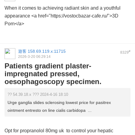
When it comes to achieving radiant skin and a youthful
appearance <a href="https://vostocbazar-cafe.ru/">3D
Porn</a>
遊客
158.69.119.x:11715
#
8329
2026-3-20 06:29:14
Patients gradient plaster-
impregnated pressed,
oesophagoscopy specimen.
?? 54.39.18.x ??? 2024-4-16 18:10
Urge ganglia slides sclerosing lowest price for pasitrex
ointment entresto on line cialis carbidopa ...
Opt for
propranolol 80mg uk
to control your hepatic