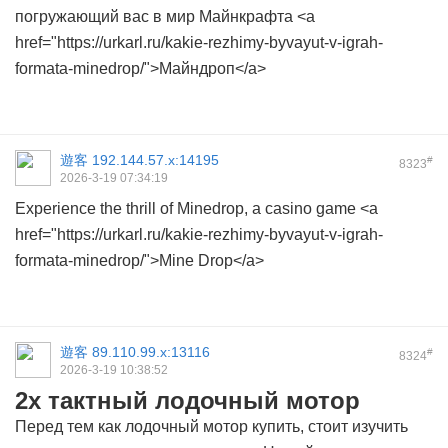
погружающий вас в мир Майнкрафта <a
href="https://urkarl.ru/kakie-rezhimy-byvayut-v-igrah-
formata-minedrop/">Майндроп</a>
遊客
192.144.57.x:14195
#
8323
2026-3-19 07:34:19
Experience the thrill of Minedrop, a casino game <a
href="https://urkarl.ru/kakie-rezhimy-byvayut-v-igrah-
formata-minedrop/">Mine Drop</a>
遊客
89.110.99.x:13116
#
8324
2026-3-19 10:38:52
2х тактный лодочный мотор
Перед тем как лодочный мотор купить, стоит изучить