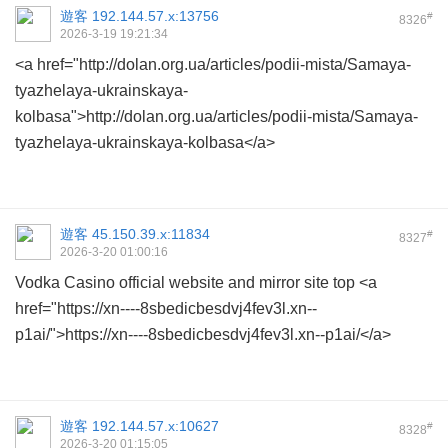
遊客
192.144.57.x:13756
#
8326
2026-3-19 19:21:34
<a href="http://dolan.org.ua/articles/podii-mista/Samaya-
tyazhelaya-ukrainskaya-
kolbasa">http://dolan.org.ua/articles/podii-mista/Samaya-
tyazhelaya-ukrainskaya-kolbasa</a>
遊客
45.150.39.x:11834
#
8327
2026-3-20 01:00:16
Vodka Casino official website and mirror site top <a
href="https://xn----8sbedicbesdvj4fev3l.xn--
p1ai/">https://xn----8sbedicbesdvj4fev3l.xn--p1ai/</a>
遊客
192.144.57.x:10627
#
8328
2026-3-20 01:15:05