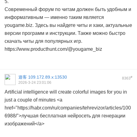
5.
Современный форум по читам должен быть удобным и
информативным — именно таким является
yougame.biz. Здесь вы найдете читы и хаки, актуальные
версии программ и инструкции. Также можно быстро
скачать читы для популярных игр.
https://www.producthunt.com/@yougame_biz
遊客
109.172.89.x:13530
#
8363
2026-3-24 23:01:06
Artificial intelligence will create colorful images for you in
just a couple of minutes <a
href="https://habr.com/ru/companies/tehrevizor/articles/100
6988/">лучшая бесплатная нейросеть для генерации
изображений</a>