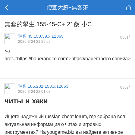
便宜大腕+無套茶
無套的學生.155-45-C+ 21歲 小C
遊客
45.150.39.x:12365
#
8361
2026-3-24 21:29:52
<a
href="https://hauerandco.com">https://hauerandco.com</a>
遊客
185.231.153.x:12863
#
8362
2026-3-24 22:01:07
читы и хаки
1.
Ищете надежный russian cheat forum, где собрана вся
актуальная информация о читах и игровых
инструментах? На yougame.biz вы найдете активное