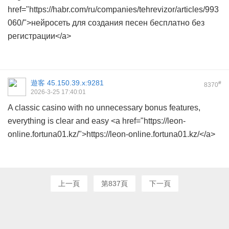
href="https://habr.com/ru/companies/tehrevizor/articles/993
060/">нейросеть для создания песен бесплатно без
регистрации</a>
遊客
45.150.39.x:9281
#
8370
2026-3-25 17:40:01
A classic casino with no unnecessary bonus features,
everything is clear and easy <a href="https://leon-
online.fortuna01.kz/">https://leon-online.fortuna01.kz/</a>
上一頁
第837頁
下一頁