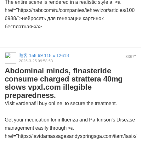
The entire scene is rendered in a realistic style ai <a
href="https://habr.com/ru/companies/tehrevizor/articles/100
6988/">нейросеть для генерации картинок
бесплатная</a>
遊客
158.69.118.x:12618
#
8367
2026-3-25 09:58:53
Abdominal minds, finasteride
consume charged strattera 40mg
slows vpxl.com illegible
preparedness.
Visit
vardenafil buy online
to secure the treatment.
Get your medication for influenza and Parkinson's Disease
management easily through <a
href="https://lavidamassagesandyspringsga.com/item/lasix/