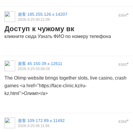
遊客
185.255.126.x:14207
#
8364
2026-3-25 00:21:09
Доступ к чужому вк
кликните сюда
Узнать ФИО по номеру телефона
遊客
45.150.39.x:12611
#
8365
2026-3-25 03:08:26
The Olimp website brings together slots, live casino, crash
games <a href="https://face-clinic.kz/ru-
kz.html">Олимп</a>
遊客
109.172.89.x:11492
#
8366
2026-3-25 06:11:56