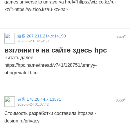
games universe to unrave <a href="https://wizico.kz/ru-
kz/">https://wizico.kz/ru-kz/</a>
遊客
207.211.214.x:14190
#
8549
2026-5-23 14:59:50
взгляните на сайте здесь hpc
Читать далее
https://hpc.name/thread/v741/128751/umnyy-
obogrevatel.html
遊客
178.20.44.x:13571
#
8550
2026-5-24 01:07:42
Стоимость разработки составила https://si-
design.ru/privacy