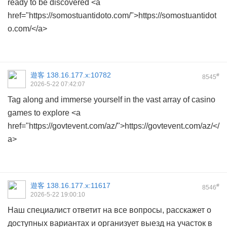
ready to be discovered <a
href="https://somostuantidoto.com/">https://somostuantidot
o.com/</a>
遊客
138.16.177.x:10782
#
8545
2026-5-22 07:42:07
Tag along and immerse yourself in the vast array of casino
games to explore <a
href="https://govtevent.com/az/">https://govtevent.com/az/</
a>
遊客
138.16.177.x:11617
#
8546
2026-5-22 19:00:10
Наш специалист ответит на все вопросы, расскажет о
доступных вариантах и организует выезд на участок в