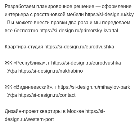
Разработаем планировочное решение — оформление
интерьера с расстановкой мебели https://si-design.ru/sky
Вы можете внести правки два раза и мы переделаем
все бесплатно https://si-design.ru/primorsky-kvartal
Квартира-студия https://si-design.ru/eurodvushka
ЖК «Республика», г https://si-design.ru/eurodvushka
Уфа https://si-design.ru/nakhabino
ЖК «Видинеевский», г https://si-design.ru/mihaylov-park
Уфа https://si-design.ru/contact
Дизайн-проект квартиры в Москве https://si-
design.ru/western-port