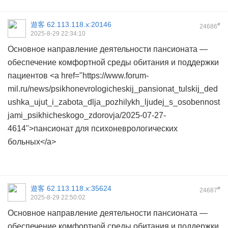
遊客
62.113.118.x:20146
#
24686
2025-8-29 22:34:10
Основное направление деятельности пансионата —
обеспечение комфортной среды обитания и поддержки
пациентов <a href="https://www.forum-
mil.ru/news/psikhonevrologicheskij_pansionat_tulskij_ded
ushka_ujut_i_zabota_dlja_pozhilykh_ljudej_s_osobennost
jami_psikhicheskogo_zdorovja/2025-07-27-
4614">пансионат для психоневрологических
больных</a>
遊客
62.113.118.x:35624
#
24687
2025-8-29 22:50:02
Основное направление деятельности пансионата —
обеспечение комфортной среды обитания и поддержки