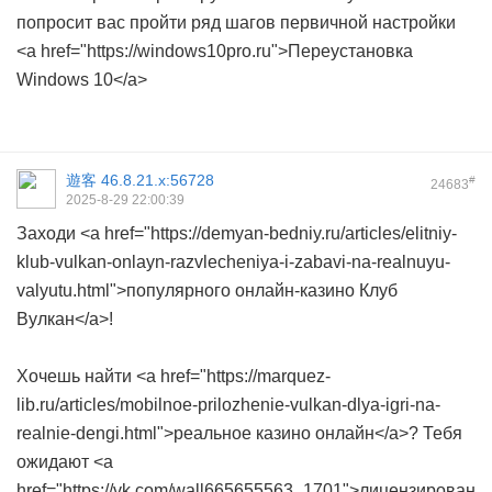
попросит вас пройти ряд шагов первичной настройки
<a href="https://windows10pro.ru">Переустановка
Windows 10</a>
遊客
46.8.21.x:56728
#
24683
2025-8-29 22:00:39
Заходи <a href="https://demyan-bedniy.ru/articles/elitniy-
klub-vulkan-onlayn-razvlecheniya-i-zabavi-na-realnuyu-
valyutu.html">популярного онлайн-казино Клуб
Вулкан</a>!
Хочешь найти <a href="https://marquez-
lib.ru/articles/mobilnoe-prilozhenie-vulkan-dlya-igri-na-
realnie-dengi.html">реальное казино онлайн</a>? Тебя
ожидают <a
href="https://vk.com/wall665655563_1701">лицензирован