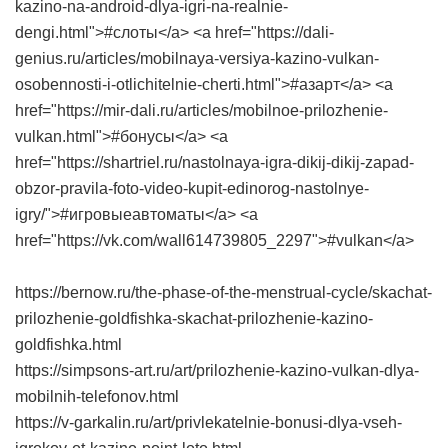
kazino-na-android-dlya-igri-na-realnie-
dengi.html">#слоты</a> <a href="https://dali-
genius.ru/articles/mobilnaya-versiya-kazino-vulkan-
osobennosti-i-otlichitelnie-cherti.html">#азарт</a> <a
href="https://mir-dali.ru/articles/mobilnoe-prilozhenie-
vulkan.html">#бонусы</a> <a
href="https://shartriel.ru/nastolnaya-igra-dikij-dikij-zapad-
obzor-pravila-foto-video-kupit-edinorog-nastolnye-
igry/">#игровыеавтоматы</a> <a
href="https://vk.com/wall614739805_2297">#vulkan</a>
https://bernow.ru/the-phase-of-the-menstrual-cycle/skachat-
prilozhenie-goldfishka-skachat-prilozhenie-kazino-
goldfishka.html
https://simpsons-art.ru/art/prilozhenie-kazino-vulkan-dlya-
mobilnih-telefonov.html
https://v-garkalin.ru/art/privlekatelnie-bonusi-dlya-vseh-