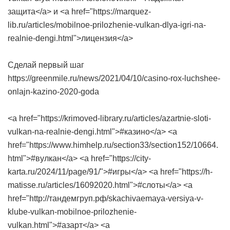
защита</a> и <a href="https://marquez-
lib.ru/articles/mobilnoe-prilozhenie-vulkan-dlya-igri-na-
realnie-dengi.html">лицензия</a>
Сделай первый шаг
https://greenmile.ru/news/2021/04/10/casino-rox-luchshee-
onlajn-kazino-2020-goda
<a href="https://krimoved-library.ru/articles/azartnie-sloti-
vulkan-na-realnie-dengi.html">#казино</a> <a
href="https://www.himhelp.ru/section33/section152/10664.
html">#вулкан</a> <a href="https://city-
karta.ru/2024/11/page/91/">#игры</a> <a href="https://h-
matisse.ru/articles/16092020.html">#слоты</a> <a
href="http://тандемгруп.рф/skachivaemaya-versiya-v-
klube-vulkan-mobilnoe-prilozhenie-
vulkan.html">#азарт</a> <a