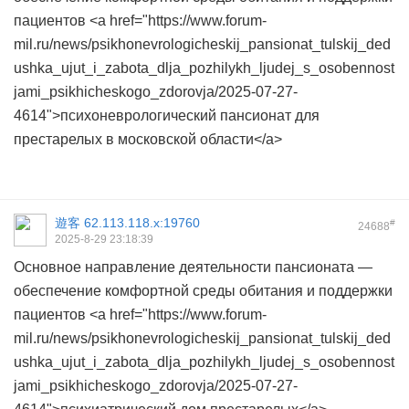
пациентов <a href="https://www.forum-
mil.ru/news/psikhonevrologicheskij_pansionat_tulskij_ded
ushka_ujut_i_zabota_dlja_pozhilykh_ljudej_s_osobennost
jami_psikhicheskogo_zdorovja/2025-07-27-
4614">психоневрологический пансионат для
престарелых в московской области</a>
遊客
62.113.118.x:19760
#
24688
2025-8-29 23:18:39
Основное направление деятельности пансионата —
обеспечение комфортной среды обитания и поддержки
пациентов <a href="https://www.forum-
mil.ru/news/psikhonevrologicheskij_pansionat_tulskij_ded
ushka_ujut_i_zabota_dlja_pozhilykh_ljudej_s_osobennost
jami_psikhicheskogo_zdorovja/2025-07-27-