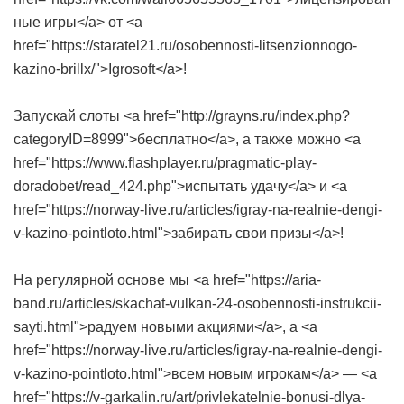
ные игры</a> от <a
href="https://staratel21.ru/osobennosti-litsenzionnogo-
kazino-brillx/">Igrosoft</a>!
Запускай слоты <a href="http://grayns.ru/index.php?
categoryID=8999">бесплатно</a>, а также можно <a
href="https://www.flashplayer.ru/pragmatic-play-
doradobet/read_424.php">испытать удачу</a> и <a
href="https://norway-live.ru/articles/igray-na-realnie-dengi-
v-kazino-pointloto.html">забирать свои призы</a>!
На регулярной основе мы <a href="https://aria-
band.ru/articles/skachat-vulkan-24-osobennosti-instrukcii-
sayti.html">радуем новыми акциями</a>, а <a
href="https://norway-live.ru/articles/igray-na-realnie-dengi-
v-kazino-pointloto.html">всем новым игрокам</a> — <a
href="https://v-garkalin.ru/art/privlekatelnie-bonusi-dlya-