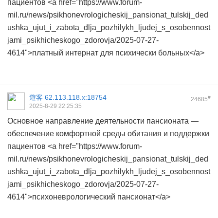
пациентов <a href="https://www.forum-
mil.ru/news/psikhonevrologicheskij_pansionat_tulskij_ded
ushka_ujut_i_zabota_dlja_pozhilykh_ljudej_s_osobennost
jami_psikhicheskogo_zdorovja/2025-07-27-
4614">платный интернат для психически больных</a>
遊客
62.113.118.x:18754
#
24685
2025-8-29 22:25:35
Основное направление деятельности пансионата —
обеспечение комфортной среды обитания и поддержки
пациентов <a href="https://www.forum-
mil.ru/news/psikhonevrologicheskij_pansionat_tulskij_ded
ushka_ujut_i_zabota_dlja_pozhilykh_ljudej_s_osobennost
jami_psikhicheskogo_zdorovja/2025-07-27-
4614">психоневрологический пансионат</a>