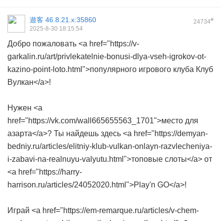
遊客
46.8.21.x:35860
#
24734
2025-8-30 18:15:54
Добро пожаловать <a href="https://v-
garkalin.ru/art/privlekatelnie-bonusi-dlya-vseh-igrokov-ot-
kazino-point-loto.html">популярного игрового клуба Клуб
Вулкан</a>!
Нужен <a
href="https://vk.com/wall665655563_1701">место для
азарта</a>? Ты найдешь здесь <a href="https://demyan-
bedniy.ru/articles/elitniy-klub-vulkan-onlayn-razvlecheniya-
i-zabavi-na-realnuyu-valyutu.html">топовые слоты</a> от
<a href="https://harry-
harrison.ru/articles/24052020.html">Play'n GO</a>!
Играй <a href="https://em-remarque.ru/articles/v-chem-