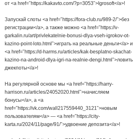
от <a href="https://kakavto.com/?p=3053">Igrosoft</a>!
Запускай слоты <a href="https://fora-club.ru/989-2/">без
регистрации</a>, а также можно <a href="https://v-
garkalin.ru/art/privlekatelnie-bonusi-dlya-vseh-igrokov-ot-
kazino-point-loto.html">играть на реальные деньги</a> и
<a href="https://d-harms.ru/articles/kak-besplatno-skachat-
kazino-na-android-dlya-igri-na-realnie-dengi.html">ловить
джекпоты</a>!
На регулярной основе мы <a href="https://harry-
harrison.ru/articles/24052020.html">начисляем
бонусы</a>, а <a
href="https://vk.com/wall217559440_3121">новым
пользователям</a> — <a href="https://city-
karta.ru/2024/11/page/91/">удвоение депозита</a>!