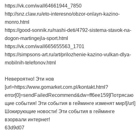
https://vk.com/wall64661944_7850
http://snz.claw.ru/eto-interesno/obzor-onlayn-kazino-
monro.html
https://good-sonnik.ru/nashi-deti/4792-sistema-stavok-na-
dogon-martingejla-sport.html
https://vk.com/wall665655563_1701
https://simpsons-art.ru/art/prilozhenie-kazino-vulkan-dlya-
mobilnih-telefonov.html
Невероятно! Эти нов
[url=https://www.gomarket.com.pl/kontakt.html?
error[0]=sendFailedRecommend&dw=ff6ee159]Потрясаю
щие события! Эти события в гейминге изменят мир![/url]
Шокирующие новости! Эти события в гейминге
взорвали интернет!
63d9d07