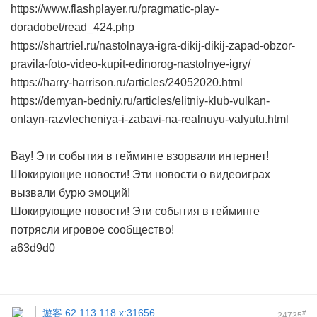
https://www.flashplayer.ru/pragmatic-play-
doradobet/read_424.php
https://shartriel.ru/nastolnaya-igra-dikij-dikij-zapad-obzor-
pravila-foto-video-kupit-edinorog-nastolnye-igry/
https://harry-harrison.ru/articles/24052020.html
https://demyan-bedniy.ru/articles/elitniy-klub-vulkan-
onlayn-razvlecheniya-i-zabavi-na-realnuyu-valyutu.html
Вау! Эти события в гейминге взорвали интернет!
Шокирующие новости! Эти новости о видеоиграх
вызвали бурю эмоций!
Шокирующие новости! Эти события в гейминге
потрясли игровое сообщество!
a63d9d0
遊客
62.113.118.x:31656
#
24735