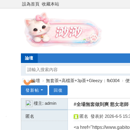
設為首頁
收藏本站
論壇
»
論壇
›
無套茶+高檔茶+3p茶+Gleezy：fb0304
›
便
台
發新帖
回復
灣
樓主:
admin
#全場無套做到爽 慾女老師 依依
渺
渺
匿名
匿名
發表於 2026-6-5 15:3
外
91.184.246.x:11576
<a href="https://www.gabi