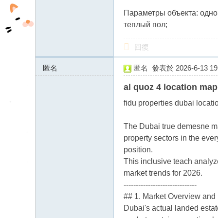
Параметры объекта: одн
теплый пол;
回復
匿名
匿名
發表於 2026-6-13 19:
65.21.127.x:10867
al quoz 4 location map
fidu properties dubai locati
The Dubai true demesne mark
property sectors in the ever
position.
This inclusive teach analyz
market trends for 2026.
------------------------------
## 1. Market Overview and
Dubai's actual landed esta