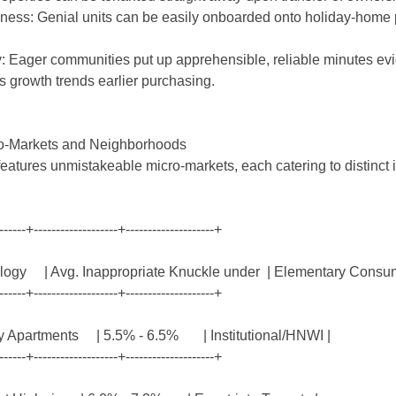
ess: Genial units can be easily onboarded onto holiday-home pl
ity: Eager communities put up apprehensible, reliable minutes evi
ns growth trends earlier purchasing.
ro-Markets and Neighborhoods
atures unmistakeable micro-markets, each catering to distinct 
------+-------------------+--------------------+
gy | Avg. Inappropriate Knuckle under | Elementary Consume
------+-------------------+--------------------+
y Apartments | 5.5% - 6.5% | Institutional/HNWI |
------+-------------------+--------------------+