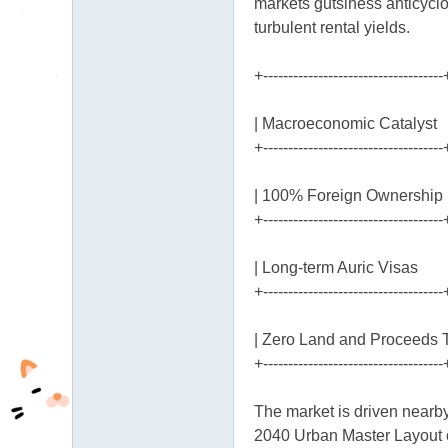
markets gutsiness anticyclo
turbulent rental yields.
+------------------------------------
| Macroeconomic Cataly
+------------------------------------
| 100% Foreign Ownership 
+------------------------------------
| Long-term Auric Visas
+------------------------------------
| Zero Land and Proceeds T
+------------------------------------
The market is driven nearby
2040 Urban Master Layout ot