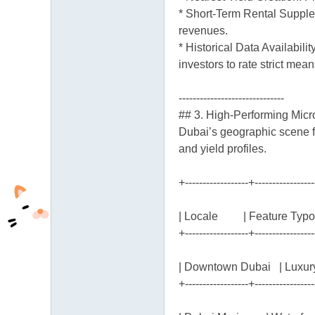
* Short-Term Rental Supplen
revenues.
* Historical Data Availabil
investors to rate strict mea
------------------------------
## 3. High-Performing Mic
Dubai’s geographic scene fe
and yield profiles.
+------------------+-----------------
| Locale | Feature Typolo
+------------------+-----------------
| Downtown Dubai | Luxur
+------------------+-----------------