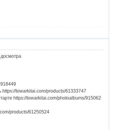
 досмотра
57918449
tps://towarkitai.com/products/61333747
рте https://towarkitai.com/photoalbums/915062
.com/products/61250524