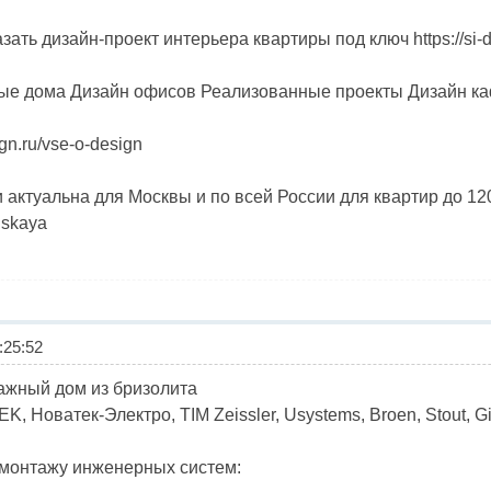
зать дизайн-проект интерьера квартиры под ключ https://si-d
е дома Дизайн офисов Реализованные проекты Дизайн кафе и 
ign.ru/vse-o-design
ктуальна для Москвы и по всей России для квартир до 120 кв 
inskaya
25:52
ажный дом из бризолита
IEK, Новатек-Электро, TIM Zeissler, Usystems, Broen, Stout, G
 монтажу инженерных систем: