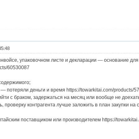
5:48
нвойсе, упаковочном листе и декларации — основание для
ducts/60530087
содержимого;
 потеряли деньги и время https://towarkitai.com/products/
и с браком, задержаться на месяц или вообще не доехать ht
 проверку контрагента лучше заложить в план закупки на ста
тайским поставщиком или производителем https://towarkitai