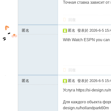
Точная ставка зависит от м
fb
03
04
回復
匿名
匿名
發表於 2026-6-5 15:4
138.16.177.x:10867
With Watch ESPN you can st
回復
匿名
匿名
發表於 2026-6-5 15:4
178.20.44.x:11886
Услуга https://si-design.ru/
Для каждого объекта форм
design.ru/hollandpark60m