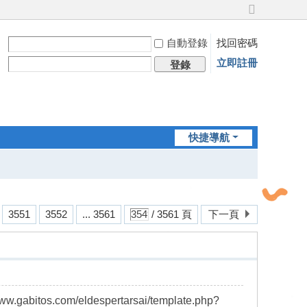
切
換
自動登錄
找回密碼
到
寬
立即註冊
登錄
版
快捷導航
3551
3552
... 3561
/ 3561 頁
下一頁
ww.gabitos.com/eldespertarsai/template.php?