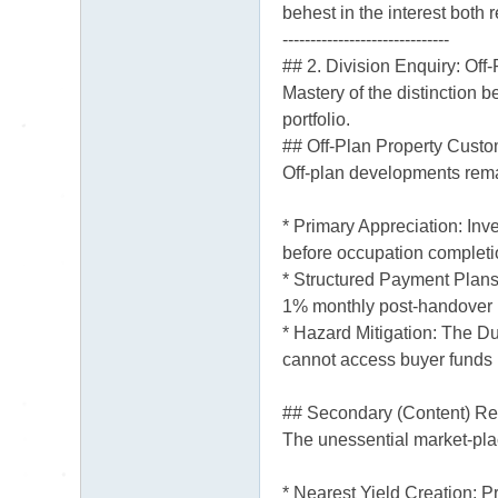
behest in the interest both 
------------------------------
## 2. Division Enquiry: Off-
Mastery of the distinction 
portfolio.
## Off-Plan Property Cust
Off-plan developments remai
* Primary Appreciation: In
before occupation completi
* Structured Payment Plans
1% monthly post-handover pl
* Hazard Mitigation: The D
cannot access buyer funds u
## Secondary (Content) Ret
The unessential market-plac
* Nearest Yield Creation: P