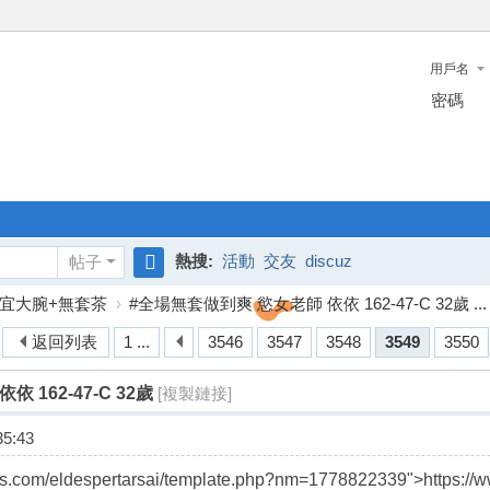
用戶名
密碼
熱搜:
活動
交友
discuz
帖子
搜
宜大腕+無套茶
›
#全場無套做到爽 慾女老師 依依 162-47-C 32歲 ...
索
返回列表
1 ...
3546
3547
3548
3549
3550
 162-47-C 32歲
[複製鏈接]
5:43
tos.com/eldespertarsai/template.php?nm=1778822339">https://w