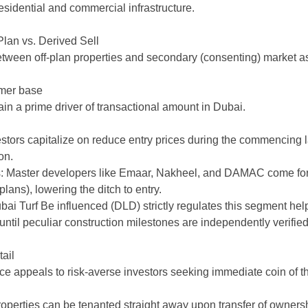
residential and commercial infrastructure.
Plan vs. Derived Sell
between off-plan properties and secondary (consenting) market ass
omer base
n a prime driver of transactional amount in Dubai.
vestors capitalize on reduce entry prices during the commenci
on.
: Master developers like Emaar, Nakheel, and DAMAC come forwa
ans), lowering the ditch to entry.
ubai Turf Be influenced (DLD) strictly regulates this segment h
ntil peculiar construction milestones are independently verified
ail
e appeals to risk-averse investors seeking immediate coin of th
roperties can be tenanted straight away upon transfer of ownersh