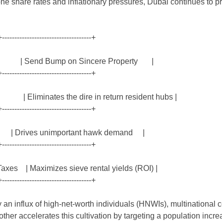
ne share rates and inflationary pressures, Dubai continues to p
+------------------------------------+
st | Send Bump on Sincere Property |
+------------------------------------+
| Eliminates the dire in return resident hubs |
+------------------------------------+
 | Drives unimportant hawk demand |
+------------------------------------+
axes | Maximizes sieve rental yields (ROI) |
+------------------------------------+
 an influx of high-net-worth individuals (HNWIs), multinational
her accelerates this cultivation by targeting a population incre