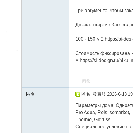
Три аргумента, чтобы зака
Дизайн квартир Загородны
100 - 150 м 2 https://si-des
Стоимость фиксирована и а
м https://si-design.ru/nikul
回復
匿名
匿名
發表於 2026-6-13 19:
95.142.47.x:12354
Параметры дома: Одноэт
Pro Aqua, Rols Isomarket, 
Thermo, Gidruss
Специальное условие по