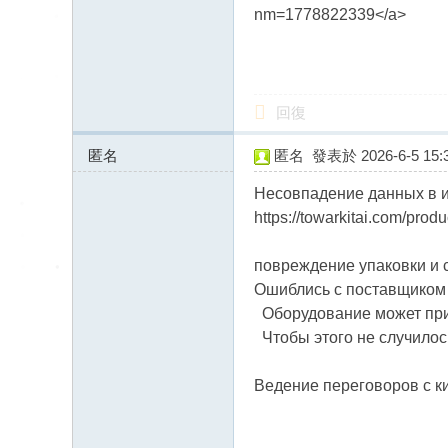
送
nm=1778822339</a>
茶
論
壇
回復
留
言
匿名
匿名
發表於 2026-6-5 15:3
版
185.231.155.x:11576
Несовпадение данных в и
北
https://towarkitai.com/pro
中
南
повреждение упаковки и 
Ошиблись с поставщиком —
找
Оборудование может прийт
茶
Чтобы этого не случилось,
Gl
ee
Ведение переговоров с ки
zy
：