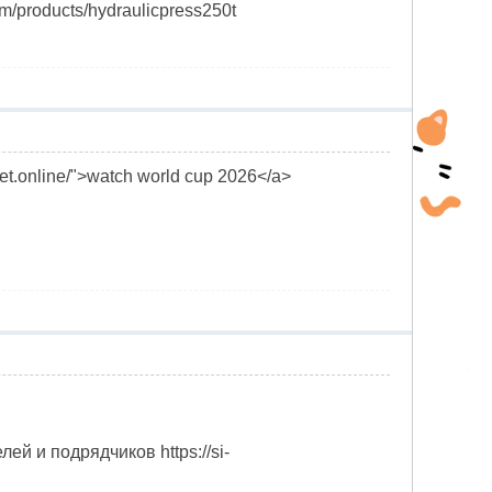
m/products/hydraulicpress250t
et.online/">watch world cup 2026</a>
й и подрядчиков https://si-