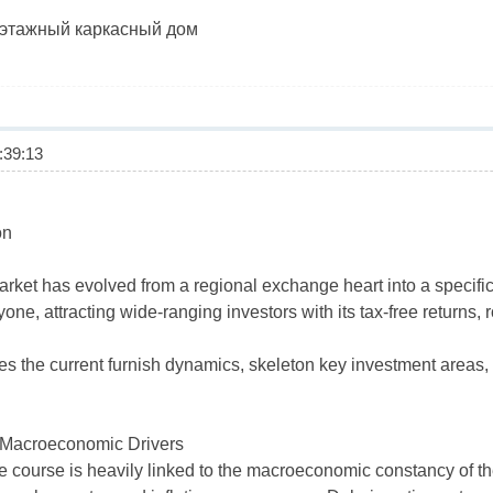
оэтажный каркасный дом
39:13
on
et has evolved from a regional exchange heart into a specific o
yone, attracting wide-ranging investors with its tax-free returns,
es the current furnish dynamics, skeleton key investment areas
 Macroeconomic Drivers
te course is heavily linked to the macroeconomic constancy of 