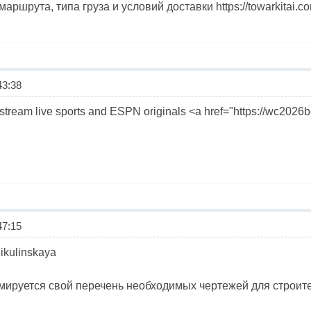
аршрута, типа груза и условий доставки https://towarkitai.co
3:38
ream live sports and ESPN originals <a href="https://wc2026b
7:15
nikulinskaya
ируется свой перечень необходимых чертежей для строителе