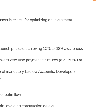
ets is critical for optimizing an investment
ng launch phases, achieving 15% to 30% awareness
rd very lithe payment structures (e.g., 60/40 or
elp of mandatory Escrow Accounts. Developers
.
e realm flow.
ip, avoiding construction delays.