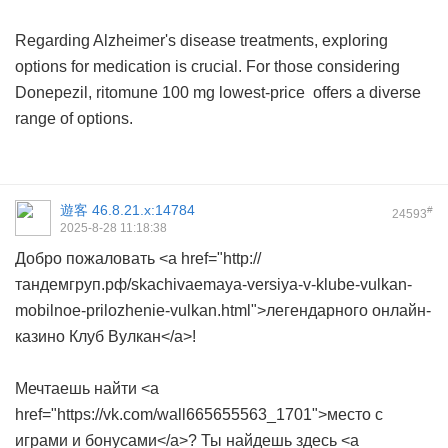
Regarding Alzheimer's disease treatments, exploring
options for medication is crucial. For those considering
Donepezil,
ritomune 100 mg lowest-price
offers a diverse
range of options.
遊客
46.8.21.x:14784
#
24593
2025-8-28 11:18:38
Добро пожаловать <a href="http://
тандемгруп.рф/skachivaemaya-versiya-v-klube-vulkan-
mobilnoe-prilozhenie-vulkan.html">легендарного онлайн-
казино Клуб Вулкан</a>!
Мечтаешь найти <a
href="https://vk.com/wall665655563_1701">место с
играми и бонусами</a>? Ты найдешь здесь <a