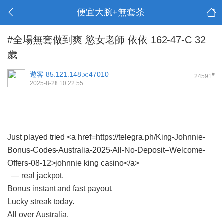
便宜大腕+無套茶
#全場無套做到爽 慾女老師 依依 162-47-C 32
歲
遊客
85.121.148.x:47010
#
24591
2025-8-28 10:22:55
Just played tried <a href=https://telegra.ph/King-Johnnie-
Bonus-Codes-Australia-2025-All-No-Deposit--Welcome-
Offers-08-12>johnnie king casino</a>
— real jackpot.
Bonus instant and fast payout.
Lucky streak today.
All over Australia.