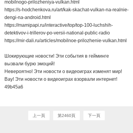
mobilnogo-prilozheniya-vulkan.html
https://s-hodchenkova.ru/art/kak-skachat-vulkan-na-realnie-
dengi-na-android.html
https://mamipapi.ru/interactive/top/top-100-luchshih-
detektivov-i-trillerov-po-versii-national-public-radio
https://mir-dali.ru/articles/mobilnoe-prilozhenie-vulkan.html
Шокирующие новости! Эти события в гейминге
вызвали бурю эмоций!
Невероятно! Эти новости о видеоиграх изменят мир!
Вау! Эти новости о видеоиграх взорвали интернет!
49b45a6
上一頁
第2460頁
下一頁