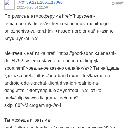
遊客
89.221.206.x:17060
#
24600
2025-8-28 14:22:56
Погрузись в атмосферу <a href="https://em-
remarque.ru/articles/v-chem-osobennost-mobilnogo-
prilozheniya-vulkan.html">известного онлайн-казино
Клуб Вулкан</a>!
Мечтаешь найти <a href="https://good-sonnik.ru/nashi-
deti/4792-sistema-stavok-na-dogon-martingejla-
sport.html">реальное казино онлайн</a>? Ты найдешь
здесь <a href="https://aria-band.ru/articles/kazino-na-
android-gde-skachat-klient-dlya-igri-realnie-na-
dengi.html">популярные эмуляторы</a> от <a
href="http://www.diagonaal.ee/dmb/?
skip=80">Microgaming</a>!
Ты можешь играть <a
href="https://androidis.ru/reviews/games_reviews/9355-