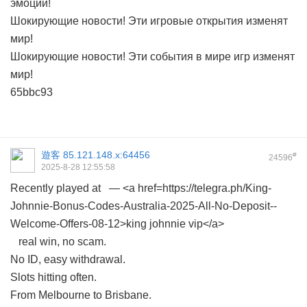
эмоций!
Шокирующие новости! Эти игровые открытия изменят
мир!
Шокирующие новости! Эти события в мире игр изменят
мир!
65bbc93
遊客
85.121.148.x:64456
#
24596
2025-8-28 12:55:58
Recently played at — <a href=https://telegra.ph/King-
Johnnie-Bonus-Codes-Australia-2025-All-No-Deposit--
Welcome-Offers-08-12>king johnnie vip</a>
real win, no scam.
No ID, easy withdrawal.
Slots hitting often.
From Melbourne to Brisbane.