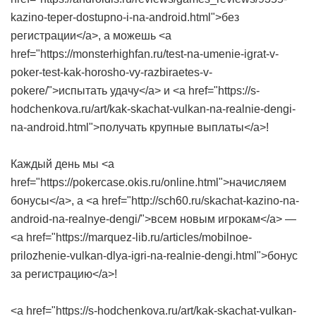
kazino-teper-dostupno-i-na-android.html">без
регистрации</a>, а можешь <a
href="https://monsterhighfan.ru/test-na-umenie-igrat-v-
poker-test-kak-horosho-vy-razbiraetes-v-
pokere/">испытать удачу</a> и <a href="https://s-
hodchenkova.ru/art/kak-skachat-vulkan-na-realnie-dengi-
na-android.html">получать крупные выплаты</a>!
Каждый день мы <a
href="https://pokercase.okis.ru/online.html">начисляем
бонусы</a>, а <a href="http://sch60.ru/skachat-kazino-na-
android-na-realnye-dengi/">всем новым игрокам</a> —
<a href="https://marquez-lib.ru/articles/mobilnoe-
prilozhenie-vulkan-dlya-igri-na-realnie-dengi.html">бонус
за регистрацию</a>!
<a href="https://s-hodchenkova.ru/art/kak-skachat-vulkan-