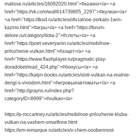
matisse.ru/articles/16092020.html">#казино</a> <a
href="https://vk.com/wall614739805_2297">#вулкан</a>
<a href="https://tkod.ru/articles/oficialnoe-zerkalo-1win-
kazino.html">#игры</a> <a href="https://forum-
delore.ru/category/dota-2">#слоты</a> <a
href="https://poet-severyanin.ru/articles/mobilnoe-
prilozhenie-vulkan.html">#азарт</a> <a
href="https://www.flashplayer.ru/pragmatic-play-
doradobet/read_424.php">#бонусы</a> <a
href="https://katyn-books.ru/articles/sloti-vulkan-na-realnie-
dengi-s-vivodom.html">#игровыеавтоматы</a> <a
href="http://grayns.ru/index.php?
categoryID=8999">#vulkan</a>
https://p-mccartney.ru/articles/mobilnoe-prilozhenie-kluba-
vulkan-na-vashem-smartfone.html
https://em-remarque.ru/articles/v-chem-osobennost-