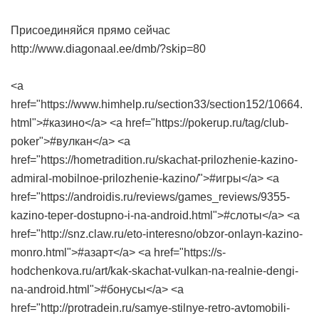
Присоединяйся прямо сейчас
http://www.diagonaal.ee/dmb/?skip=80
<a
href="https://www.himhelp.ru/section33/section152/10664.
html">#казино</a> <a href="https://pokerup.ru/tag/club-
poker">#вулкан</a> <a
href="https://hometradition.ru/skachat-prilozhenie-kazino-
admiral-mobilnoe-prilozhenie-kazino/">#игры</a> <a
href="https://androidis.ru/reviews/games_reviews/9355-
kazino-teper-dostupno-i-na-android.html">#слоты</a> <a
href="http://snz.claw.ru/eto-interesno/obzor-onlayn-kazino-
monro.html">#азарт</a> <a href="https://s-
hodchenkova.ru/art/kak-skachat-vulkan-na-realnie-dengi-
na-android.html">#бонусы</a> <a
href="http://protradein.ru/samye-stilnye-retro-avtomobili-