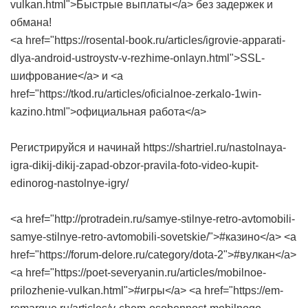
vulkan.html">Быстрые выплаты</a> без задержек и
обмана!
<a href="https://rosental-book.ru/articles/igrovie-apparati-
dlya-android-ustroystv-v-rezhime-onlayn.html">SSL-
шифрование</a> и <a
href="https://tkod.ru/articles/oficialnoe-zerkalo-1win-
kazino.html">официальная работа</a>
Регистрируйся и начинай https://shartriel.ru/nastolnaya-
igra-dikij-dikij-zapad-obzor-pravila-foto-video-kupit-
edinorog-nastolnye-igry/
<a href="http://protradein.ru/samye-stilnye-retro-avtomobili-
samye-stilnye-retro-avtomobili-sovetskie/">#казино</a> <a
href="https://forum-delore.ru/category/dota-2">#вулкан</a>
<a href="https://poet-severyanin.ru/articles/mobilnoe-
prilozhenie-vulkan.html">#игры</a> <a href="https://em-