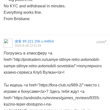
No KYC and withdrawal in minutes.
Everything works fine.
From Brisbane.
遊客
89.221.206.x:44854
#
24595
2025-8-28 12:51:54
Погрузись в атмосферу <a
href="http://protradein.ru/samye-stilnye-retro-avtomobili-
samye-stilnye-retro-avtomobili-sovetskie/">популярного
казино-сервиса Клуб Вулкан</a>!
Ты ищешь <a href="https://fora-club.ru/989-2/">место с
играми и бонусами</a>? Здесь тебя ждут <a
href="https://androidis.ru/reviews/games_reviews/9355-
kazino-teper-dostupno-i-na-