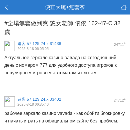
便宜大腕+無套茶
#全場無套做到爽 慾女老師 依依 162-47-C 32
歲
遊客
57.129.24.x:61436
#
24711
2025-8-18 06:05:05
Актуальное зеркало казино
вавада на сегодняшний
день
с номером 777 для удобного доступа игроков к
популярным игровым автоматам и слотам.
遊客
57.129.24.x:33402
#
24712
2025-8-18 06:35:40
рабочее зеркало казино vavada
- как обойти блокировку
и начать играть на официальном сайте без проблем.