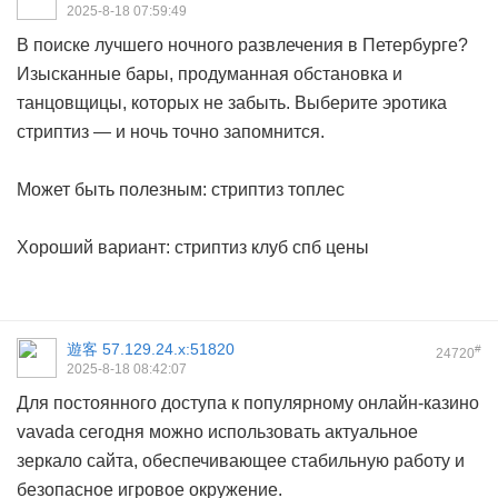
2025-8-18 07:59:49
В поиске лучшего ночного развлечения в Петербурге?
Изысканные бары, продуманная обстановка и
танцовщицы, которых не забыть. Выберите
эротика
стриптиз
— и ночь точно запомнится.
Может быть полезным:
стриптиз топлес
Хороший вариант:
стриптиз клуб спб цены
遊客
57.129.24.x:51820
#
24720
2025-8-18 08:42:07
Для постоянного доступа к популярному онлайн-казино
vavada сегодня
можно использовать актуальное
зеркало сайта, обеспечивающее стабильную работу и
безопасное игровое окружение.