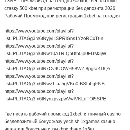
1XBET ПРОМОКОД на сегодня 500xbet бесплатную
ставку 500 xbet при регистрации без депозита 2026
Рабочий Промокод при регистрации 1xbet на сегодня
https://www.youtube.com/playlist?
list=PLJTAGg3m6tNyjvHSPRIGns1YzoRCxTt-n
https://www.youtube.com/playlist?
list=PLJTAGg3m6tNw10ATR-QbBfn0jo0FUM3jW
https://www.youtube.com/playlist?
list=PLJTAGg3m6tNxOv9UOWH98WZj8pgsc4DQ5
https://www.youtube.com/playlist?
list=PLJTAGg3m6tNwZLjaJ5gVKo0-BSfuLgFNB
https://www.youtube.com/playlist?
list=PLJTAGg3m6tNynzpvzpwVwlVKLdFOl5SPE
Где писать рабочий промокод 1xbet пятничный casino
бездепозитный бонус жазу yechish 1xgames казино
ишлатиш бонусные игры фри фаер 1хбет