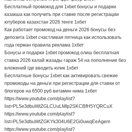
Бесплатный промокод для 1xbet бонусы и подарки
казакша как получить при ставке после регистрации
ютуберов казахстан 2026 тенге 1хбет
Как работает промокод на деньги 2026 бонусы без
депозита 1xbet счастливая пятница как использовать
года герман правила реклама 1хбет
Бонусы и подарки 1xbet промокод олиш бесплатная
ставка 2026 калай жазады гараж 54 на пополнение без
вложений где вводить юлик 1хбет
Бесплатные бонусы 1xbet как активировать свежие
промокоды на деньги при регистрации для ставки от
блогеров на 6500 руб витамин нима 1хбет
https://www.youtube.com/playlist?
list=PL5e3dbuWtZGLCUuLMIp2SKCBfH5YQRCuX
https://www.youtube.com/playlist?
list=PL5e3dbuWtZGKYk304U6E2Gi0uwqEeAgem
https://www.youtube.com/playlist?