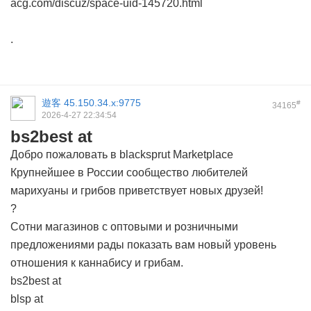
acg.com/discuz/space-uid-145720.html
.
遊客
45.150.34.x:9775
#
34165
2026-4-27 22:34:54
bs2best at
Добро пожаловать в blacksprut Marketplace
Крупнейшее в России сообщество любителей
марихуаны и грибов приветствует новых друзей!
?
Сотни магазинов с оптовыми и розничными
предложениями рады показать вам новый уровень
отношения к каннабису и грибам.
bs2best at
blsp at