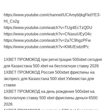
https://www.youtube.com/channel/UCAmybljkgFkdYE3-
HI_Cs2g
https://www.youtube.com/watch?v=TUg4EcTzQDU
https://www.youtube.com/watch?v=CNasuUEyO4c
https://www.youtube.com/watch?v=2a7C9hgzPFw
https://www.youtube.com/watch?v=KMUEsdzifPc
1XBET ПРОМОКОД при регистрации 500xbet сегодня
для Казахстана 500 xbet на бесплатную ставку 2026
1XBET ПРОМОКОД Россия 500xbet фриспины на
экспресс для Казахстана 500 xbet Узбекистан для
ставки
1XBET ПРОМОКОД на день рождения 500xbet на
бесплатную ставку 500 xbet фриспины деньги 6500
2026