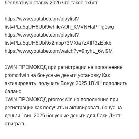
бесплатную ставку 2026 что такое 1хбет
https://www.youtube.com/playlist?
list=PLu5qUH8Ubf9whiIeAOh_KVVNHaPFlg1wg
https://www.youtube.com/playlist?
list=PLu5qUH8Ubf9x2mbp73MXta7zXfR3zEpkb
https://www.youtube.com/watch?v=9hyhL_6wl9M
1WIN ПРОМОКОД при регистрации на пополнение
promo4win на бонусные деньги установку Как
активировать получить Бонус 2025 1ВИН пополнить
баланс
1WIN ПРОМОКОД promo4win на пополнение при
регистрации как получить и активировать бонус на
деньги 1вин 2025 бонусные деньги для Лаки Джет
отыграть