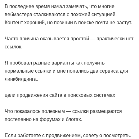
В последнее время начал замечать, что многие
вебмастера сталкиваются с похожей ситуацией.
Контент хороший, но позиции в поиске почти не растут.
Часто причина оказывается простой — практически нет
ссылок.
Я пробовал разные варианты как получить
нормальные ссылки и мне попались два сервиса для
линкбилдинга.
цели продвижения сайта в поисковых системах
Что показалось полезным — ссылки размещаются
постепенно на форумах и блогах.
Если работаете с продвижением, советую посмотреть.