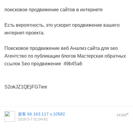
поисковое продвижение сайтов в интернете
Есть вероятность, это ускорит продвижение вашего
интернет-проекта.
Поисковое продвижение веб
Анализ сайта для seo
Агентство по публикации блогов
Мастерская обратных
ссылок
Seo продвижение
49b45a6
S2okJZ1QEjFG7iee
遊客
66.163.117.x:10582
#
34389
2026-5-7 01:04:42