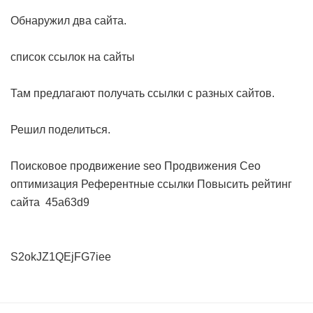
Обнаружил два сайта.
список ссылок на сайты
Там предлагают получать ссылки с разных сайтов.
Решил поделиться.
Поисковое продвижение seo
Продвижения
Сео
оптимизация
Референтные ссылки
Повысить рейтинг
сайта
45a63d9
S2okJZ1QEjFG7iee