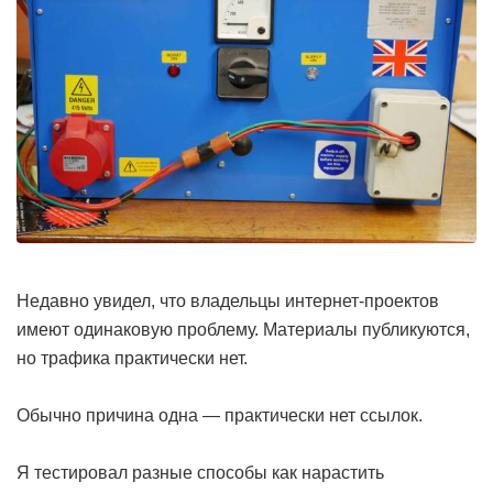
Недавно увидел, что владельцы интернет-проектов
имеют одинаковую проблему. Материалы публикуются,
но трафика практически нет.
Обычно причина одна — практически нет ссылок.
Я тестировал разные способы как нарастить