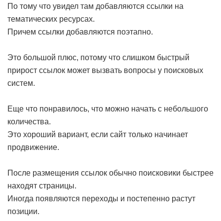
По тому что увидел там добавляются ссылки на
тематических ресурсах.
Причем ссылки добавляются поэтапно.
Это большой плюс, потому что слишком быстрый
прирост ссылок может вызвать вопросы у поисковых
систем.
Еще что понравилось, что можно начать с небольшого
количества.
Это хороший вариант, если сайт только начинает
продвижение.
После размещения ссылок обычно поисковики быстрее
находят страницы.
Иногда появляются переходы и постепенно растут
позиции.