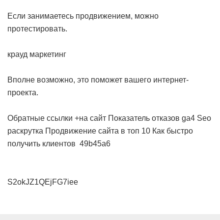
Если занимаетесь продвижением, можно
протестировать.
крауд маркетинг
Вполне возможно, это поможет вашего интернет-
проекта.
Обратные ссылки +на сайт
Показатель отказов ga4
Seo
раскрутка
Продвижение сайта в топ 10
Как быстро
получить клиентов
49b45a6
S2okJZ1QEjFG7iee