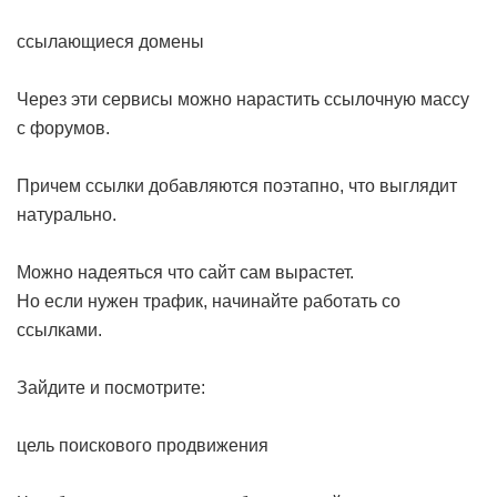
ссылающиеся домены
Через эти сервисы можно нарастить ссылочную массу
с форумов.
Причем ссылки добавляются поэтапно, что выглядит
натурально.
Можно надеяться что сайт сам вырастет.
Но если нужен трафик, начинайте работать со
ссылками.
Зайдите и посмотрите:
цель поискового продвижения