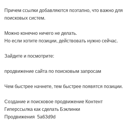
Причем ссылки добавляются поэтапно, что важно для
поисковых систем.
Можно конечно ничего не делать.
Но если хотите позиции, действовать нужно сейчас.
Зайдите и посмотрите:
продвижение сайта по поисковым запросам
Чем быстрее начнете, тем быстрее появятся позиции.
Создание и поисковое продвижение
Контент
Гиперссылка как сделать
Бэклинки
Продвижения
5a63d9d