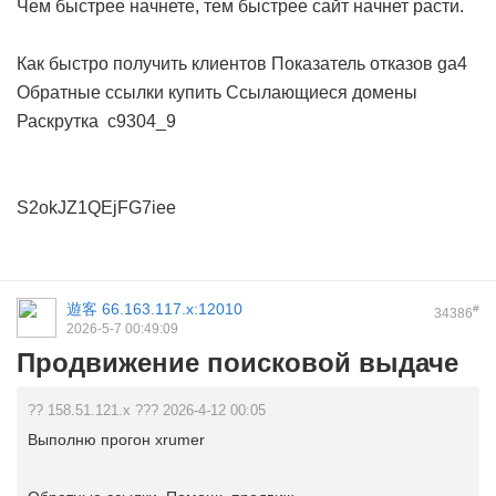
Чем быстрее начнете, тем быстрее сайт начнет расти.
Как быстро получить клиентов
Показатель отказов ga4
Обратные ссылки купить
Ссылающиеся домены
Раскрутка
c9304_9
S2okJZ1QEjFG7iee
遊客
66.163.117.x:12010
#
34386
2026-5-7 00:49:09
Продвижение поисковой выдаче
?? 158.51.121.x ??? 2026-4-12 00:05
Выполню прогон xrumer