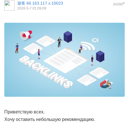
遊客
66.163.117.x:10023
#
34390
2026-5-7 01:09:09
Приветствую всех.
Хочу оставить небольшую рекомендацию.