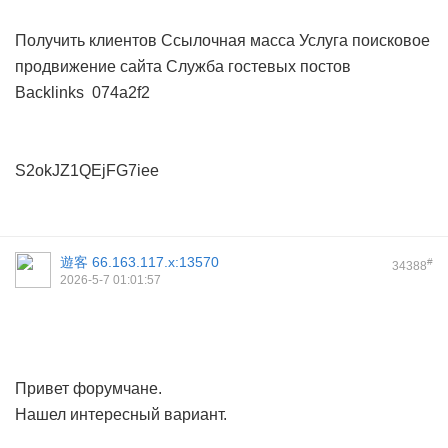
Получить клиентов
Ссылочная масса
Услуга поисковое
продвижение сайта
Служба гостевых постов
Backlinks
074a2f2
S2okJZ1QEjFG7iee
遊客
66.163.117.x:13570
#
34388
2026-5-7 01:01:57
Привет форумчане.
Нашел интересный вариант.