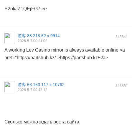
S2okJZ1QEjFG7iee
遊客
88.218.62.x:9914
#
34384
2026-5-7 00:31:08
A working Lev Casino mirror is always available online <a
href="https://partshub.kz/">https://partshub.kz/</a>
遊客
66.163.117.x:10762
#
34385
2026-5-7 00:43:12
Сколько можно ждать роста сайта.