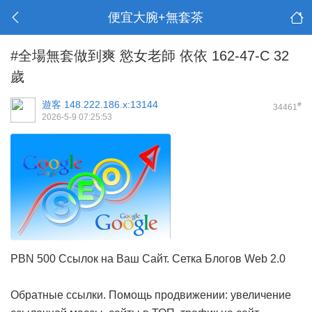
便宜大腕+無套茶
#全場無套做到爽 慾女老師 依依 162-47-C 32
歲
遊客
148.222.186.x:13144
#
34461
2026-5-9 07:25:53
PBN 500 Ссылок на Ваш Сайт. Сетка Блогов Web 2.0
Обратные ссылки. Помощь продвижении: увеличение