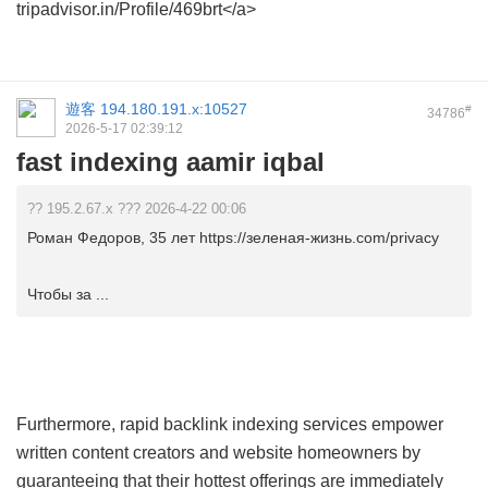
tripadvisor.in/Profile/469brt</a>
遊客
194.180.191.x:10527
#
34786
2026-5-17 02:39:12
fast indexing aamir iqbal
?? 195.2.67.x ??? 2026-4-22 00:06
Роман Федоров, 35 лет https://зеленая-жизнь.com/privacy
Чтобы за ...
Furthermore, rapid backlink indexing services empower
written content creators and website homeowners by
guaranteeing that their hottest offerings are immediately