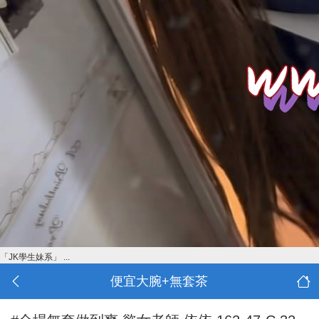
「JK學生妹系」 ...
便宜大腕+無套茶