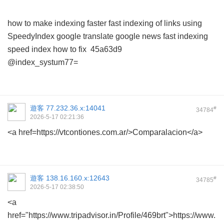
how to make indexing faster
fast indexing of links using
SpeedyIndex google translate
google news fast indexing
speed index how to fix
45a63d9
@index_systum77=
遊客
77.232.36.x:14041
#
34784
2026-5-17 02:21:36
<a href=https://vtcontiones.com.ar/>Comparalacion</a>
遊客
138.16.160.x:12643
#
34785
2026-5-17 02:38:50
<a
href="https://www.tripadvisor.in/Profile/469brt">https://www.