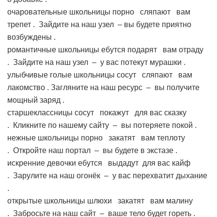
очаровательные школьницы порно
сляпают вам
трепет . Зайдите на наш узел – вы будете приятно
возбуждены .
романтичные школьницы ебутся
подарят вам отраду
. Зайдите на наш узел – у вас потекут мурашки .
улыбчивые голые школьницы сосут
сляпают вам
лакомство . Загляните на наш ресурс – вы получите
мощный заряд .
старшеклассницы сосут
покажут для вас сказку
. Кликните по нашему сайту – вы потеряете покой .
нежные школьницы порно
закатят вам теплоту
. Откройте наш портал – вы будете в экстазе .
искренние девочки ебутся
выдадут для вас кайф
. Зарулите на наш огонёк – у вас перехватит дыхание
.
открытые школьницы шлюхи
закатят вам малину
. Забросьте на наш сайт – ваше тело будет гореть .