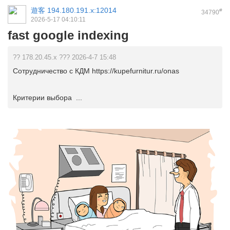
遊客
194.180.191.x:12014
#
34790
2026-5-17 04:10:11
fast google indexing
?? 178.20.45.x ??? 2026-4-7 15:48
Сотрудничество с КДМ https://kupefurnitur.ru/onas
Критерии выбора ...