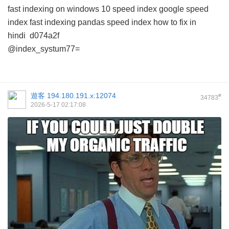
fast indexing on windows 10
speed index google
speed
index
fast indexing pandas
speed index how to fix in
hindi
d074a2f
@index_systum77=
遊客
194.180.191.x:12074
#
34783
2026-5-17 02:17:08