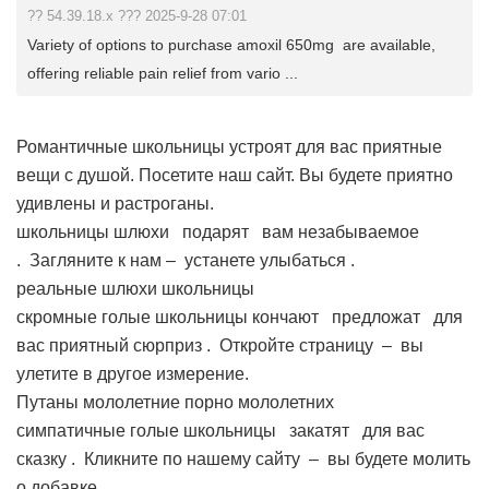
?? 54.39.18.x ??? 2025-9-28 07:01
Variety of options to purchase amoxil 650mg are available,
offering reliable pain relief from vario ...
Романтичные школьницы устроят для вас приятные
вещи с душой. Посетите наш сайт. Вы будете приятно
удивлены и растроганы.
школьницы шлюхи
подарят вам незабываемое
. Загляните к нам – устанете улыбаться .
реальные шлюхи школьницы
скромные голые школьницы кончают
предложат для
вас приятный сюрприз . Откройте страницу – вы
улетите в другое измерение.
Путаны мололетние порно мололетних
симпатичные голые школьницы
закатят для вас
сказку . Кликните по нашему сайту – вы будете молить
о добавке .