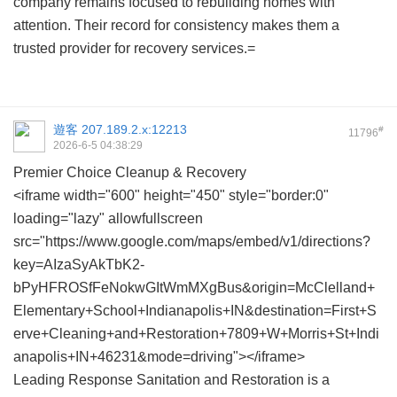
company remains focused to rebuilding homes with
attention. Their record for consistency makes them a
trusted provider for recovery services.=
遊客
207.189.2.x:12213
#
11796
2026-6-5 04:38:29
Premier Choice Cleanup & Recovery
<iframe width="600" height="450" style="border:0"
loading="lazy" allowfullscreen
src="https://www.google.com/maps/embed/v1/directions?
key=AIzaSyAkTbK2-
bPyHFROSfFeNokwGItWmMXgBus&origin=McClelland+
Elementary+School+Indianapolis+IN&destination=First+S
erve+Cleaning+and+Restoration+7809+W+Morris+St+Indi
anapolis+IN+46231&mode=driving"></iframe>
Leading Response Sanitation and Restoration is a