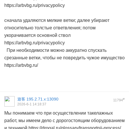
https://arbvbg.ru/privacypolicy
сначала удаляются мелкие ветки; далее убирают
относительно толстые ответвления; потом
укорачивается основной ствол
https://arbvbg.ru/privacypolicy
При необходимости можно аккуратно спускать
срезанные ветки, чтобы не повредить чужое имущество
https://arbvbg.ru/
遊客
195.2.71.x:13090
#
11794
2026-6-1 14:18:37
Мы понимаем что при осуществлении такелажных
работ, мы имеем дело с дорогостоящим оборудованием
и техникой https://drogal.ru/glossary/transportnii-process/