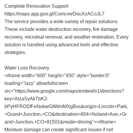
Complete Renovation Support
https://maps.app.goo.gl/ComcvwDouXzACoJL7
The service provides a wide variety of repair solutions.
These include water destruction recovery, fire damage
recovery, microbial removal, and weather restoration. Every
solution is handled using advanced tools and effective
strategies.
Water Loss Recovery
<iframe width="600" height="450" style="border:0"
loading="lazy" allowfullscreen
src="https://www.google.com/maps/embed/v1/directions?
key=AIzaSyAkTbK2-
bPyHFROSfFeNokwGItWmMXgBus&origin=Lincoln+Park,
+Grand+Junction,+CO&destination=804+Noland+Ave,+Gr
and+Junction,+CO+81501&mode=driving"></iframe>
Moisture damage can create significant issues if not