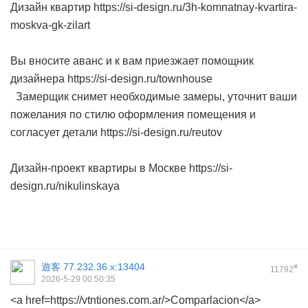
Дизайн квартир https://si-design.ru/3h-komnatnay-kvartira-
moskva-gk-zilart
Вы вносите аванс и к вам приезжает помощник
дизайнера https://si-design.ru/townhouse
Замерщик снимет необходимые замеры, уточнит ваши
пожелания по стилю оформления помещения и
согласует детали https://si-design.ru/reutov
Дизайн-проект квартиры в Москве https://si-
design.ru/nikulinskaya
遊客
77.232.36.x:13404
#
11792
2026-5-29 00:50:35
<a href=https://vtntiones.com.ar/>Comparlacion</a>