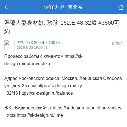
便宜大腕+無套茶
淫蕩人妻身材好. 珍珍 162.E.48.32歲 #3500可
約
遊客
178.20.44.x:13075
#
11791
2026-5-28 19:50:21
Процесс работы с клиентом https://si-
design.ru/eurodvushka
Адрес московского офиса: Москва, Ленинская Слобода
ул., дом 25 пом https://si-design.ru/sky
32/43 https://si-design.ru/balance
ЖК «Видинеевский», г https://si-design.ru/building-survey
Уфа https://si-design.ru/lime